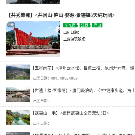
【井秀赣鄱】<井冈山·庐山·婺源·景德镇6天纯玩团>
6天
华东南
江西
庐山
出团日期：
主要游玩景点：
【五星闽南】<漳州云水谣、世遗土楼、泉州开元寺、蟳埔
出团日期：08/15 08/22 08/29
【世遗土楼·客家情】<厦门鼓浪屿、空中健康步道、海
出团日期：
【武夷山一地】<福建武夷山全景双动3日>
出团日期：