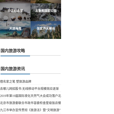
中正纪念堂
太鲁阁国家公园
天涯海角
张家界大峡谷
国内旅游攻略
国内旅游资讯
借名家之笔 塑旅游品牌
去哪儿网招股书:无线移动平台规模效应逐渐
显露
2019年第19届国际液化天然气大会成功落户北
京
北京市旅游委联合市政市容委检查星级饭店餐
饮场所燃气...
九江市举办宣传贯彻《旅游法》暨“文明旅游”