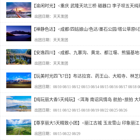
【渝闲时光】<重庆 武隆天坑三桥 磁器口 李子坝五天纯
出团日期：天天发团
【禅静色达】<成都/四姑娘山/色达/墨石公园/塔公草原6日游
出团日期：天天发团
【安逸四川】<成都、九寨沟、黄龙、都江堰、熊猫基地
出团日期：天天发团
【玩美时光四飞7日】布达拉宫、药王山、大昭寺、林芝
出团日期：08/10 08/11 08/12 08/13 08/14 08/15 08/16 08/17 08/18 0
【纯玩丽大香5天纯玩】<洱海 南诏风情岛 航拍+旅拍 大
出团日期：08/11 08/12 08/15 08/18 08/19 08/22 08/25 08/26
【尊享丽大5天精致小团】<丽江古城 玉龙雪山 印象丽江
出团日期：08/15 08/22 08/29