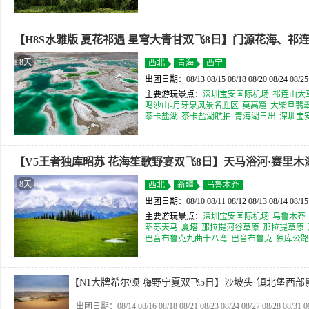
【H8S水雅版 夏花祁遇 星穹大青甘双飞8日】门源花海、
8天
西北
青海
西宁
出团日期：08/13 08/15 08/18 08/20 08/24 08/25 0
主要游玩景点：
深圳宝安国际机场
祁连山大
鸣沙山-月牙泉风景名胜区
莫高窟
大柴旦翡
茶卡盐湖
茶卡盐湖航拍
青海湖日出
深圳宝
【V5王者独库昭苏 花海笙歌野宴双飞8日】天马浴河·赛里木湖
8天
西北
新疆
乌鲁木齐
出团日期：08/10 08/11 08/12 08/13 08/14 08/15 
主要游玩景点：
深圳宝安国际机场
乌鲁木齐
昭苏天马
夏塔
那拉提河谷草原
那拉提草原
巴音布鲁克九曲十八弯
巴音布鲁克
独库公路
【N1大牌希尔顿 嗨野宁夏双飞5日】沙坡头·镇北堡西部影
出团日期：08/14 08/16 08/18 08/21 08/23 08/24 08/27 08/28 08/31 0