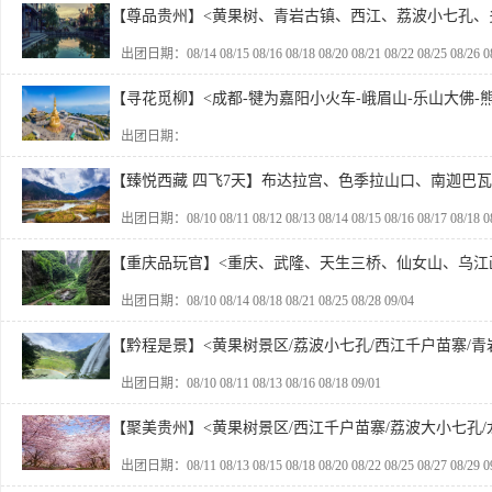
【尊品贵州】<黄果树、青岩古镇、西江、荔波小七孔、多
出团日期：08/14 08/15 08/16 08/18 08/20 08/21 08/22 08/25 08/26 0
【寻花觅柳】<成都-犍为嘉阳小火车-峨眉山-乐山大佛-
出团日期：
【臻悦西藏 四飞7天】布达拉宫、色季拉山口、南迦巴
出团日期：08/10 08/11 08/12 08/13 08/14 08/15 08/16 08/17 08/18 0
【重庆品玩官】<重庆、武隆、天生三桥、仙女山、乌江
出团日期：08/10 08/14 08/18 08/21 08/25 08/28 09/04
【黔程是景】<黄果树景区/荔波小七孔/西江千户苗寨/青岩
出团日期：08/10 08/11 08/13 08/16 08/18 09/01
【聚美贵州】<黄果树景区/西江千户苗寨/荔波大小七孔
出团日期：08/11 08/13 08/15 08/18 08/20 08/22 08/25 08/27 08/29 0