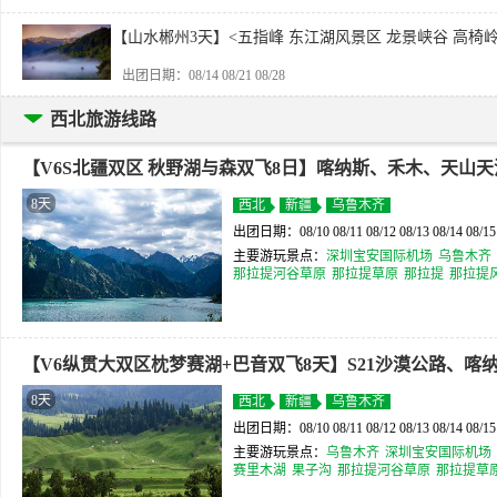
【山水郴州3天】<五指峰 东江湖风景区 龙景峡谷 高椅岭
出团日期：08/14 08/21 08/28
西北旅游线路
【V6S北疆双区 秋野湖与森双飞8日】喀纳斯、禾木、天山
8天
西北
新疆
乌鲁木齐
出团日期：08/10 08/11 08/12 08/13 08/14 08/15 0
主要游玩景点：
深圳宝安国际机场
乌鲁木齐
那拉提河谷草原
那拉提草原
那拉提
那拉提
【V6纵贯大双区枕梦赛湖+巴音双飞8天】S21沙漠公路、
8天
西北
新疆
乌鲁木齐
出团日期：08/10 08/11 08/12 08/13 08/14 08/15 0
主要游玩景点：
乌鲁木齐
深圳宝安国际机场
赛里木湖
果子沟
那拉提河谷草原
那拉提草