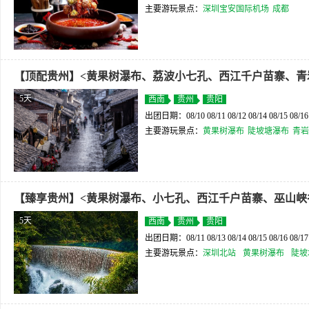
主要游玩景点：
深圳宝安国际机场
成都
【顶配贵州】<黄果树瀑布、荔波小七孔、西江千户苗寨、青
5天
西南
贵州
贵阳
出团日期：08/10 08/11 08/12 08/14 08/15 08/16 0
主要游玩景点：
黄果树瀑布
陡坡塘瀑布
青岩
【臻享贵州】<黄果树瀑布、小七孔、西江千户苗寨、巫山峡谷
5天
西南
贵州
贵阳
出团日期：08/11 08/13 08/14 08/15 08/16 08/17 0
主要游玩景点：
深圳北站
黄果树瀑布
陡坡