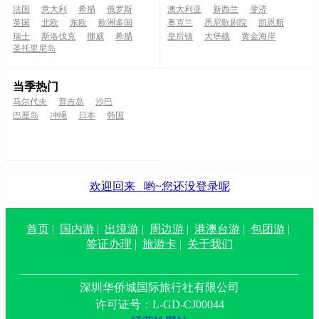
法国
意大利
希腊
俄罗斯
澳大利亚
新西兰
斐济
英国
北欧
东欧
欧洲多国
奥克兰
悉尼歌剧院
凯恩斯
瑞士
斯洛伐克
挪威
希腊
皇后镇
大堡礁
黄金海岸
圣托里尼岛
当季热门
马尔代夫
普吉岛
沙巴
巴厘岛
冲绳
日本
韩国
欢迎回来
哟~您还没登录呢
首页
|
国内游
|
出境游
|
周边游
|
港澳台游
|
包团游
|
签证办理
|
旅游卡
|
关于我们
深圳华侨城国际旅行社有限公司
许可证号：L-GD-CJ00044