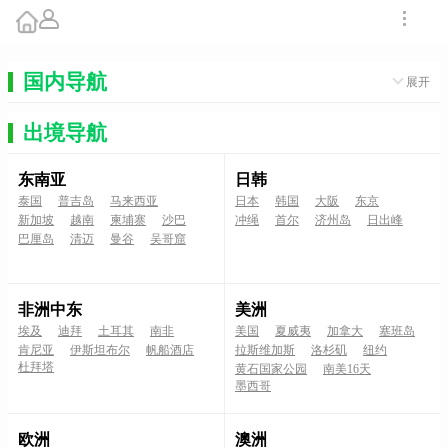
国内导航
展开
出境导航
东南亚
日韩
泰国
普吉岛
马来西亚
日本
韩国
大阪
东京
新加坡
越南
柬埔寨
沙巴
冲绳
首尔
济州岛
日出峰
巴厘岛
清迈
曼谷
吴哥窟
非洲中东
美洲
埃及
迪拜
土耳其
南非
美国
夏威夷
加拿大
塞班岛
肯尼亚
伊斯坦布尔
帆船酒店
拉斯维加斯
洛杉矶
纽约
杜拜塔
黄石国家公园
南美16天
墨西哥
欧洲
澳洲