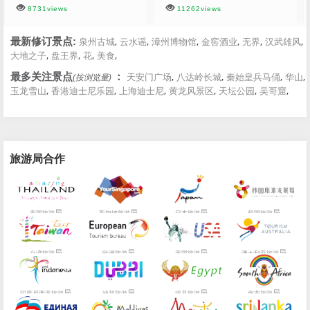
8731views
11262views
,
,
,
,
,
,
最新修订景点:
泉州古城
云水谣
漳州博物馆
金窖酒业
无界
汉武雄风
,
,
,
,
大地之子
盘王界
花
美食
,
,
,
,
最多关注景点
：
天安门广场
八达岭长城
秦始皇兵马俑
华山
(按浏览量)
,
,
,
,
,
,
玉龙雪山
香港迪士尼乐园
上海迪士尼
黄龙风景区
天坛公园
吴哥窟
旅游局合作
局
局
局
局
泰国旅游
新加坡旅游
日本旅游
韩国旅游
局
局
局
局
台湾旅游
欧洲旅游
美国旅游
澳大利亚旅游
局
局
局
局
印度尼西亚旅游
迪拜旅游
埃及旅游
南非旅游