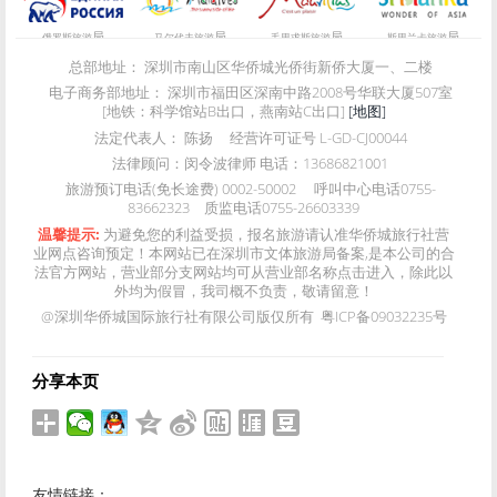
局
局
局
局
俄罗斯旅游
马尔代夫旅游
毛里求斯旅游
斯里兰卡旅游
总部地址：
深圳市南山区华侨城光侨街新侨大厦一、二楼
电子商务部地址：
深圳市福田区深南中路2008号华联大厦507室
[地铁：科学馆站B出口，燕南站C出口]
[地图]
法定代表人：
陈扬
经营许可证号
L-GD-CJ00044
法律顾问：
闵令波律师 电话：13686821001
旅游预订电话(免长途费)
0002-50002
呼叫中心电话
0755-
83662323
质监电话
0755-26603339
温馨提示:
为避免您的利益受损，报名旅游请认准华侨城旅行社营
业网点咨询预定！本网站已在深圳市文体旅游局备案,是本公司的合
法官方网站，营业部分支网站均可从营业部名称点击进入，除此以
外均为假冒，我司概不负责，敬请留意！
@深圳华侨城国际旅行社有限公司版仅所有 粤ICP备09032235号
分享本页
友情链接：