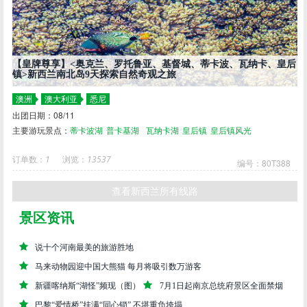
【皇牌尊享】<奥克兰、罗托鲁亚、基督城、蒂卡波、瓦纳卡、皇后
镇>新西兰南北岛9天探索自然奇观之旅
澳洲
澳大利亚
悉尼
出团日期：08/11
主要游玩景点：
蒂卡波湖
普卡基湖
瓦纳卡湖
皇后镇
皇后镇风光
订单数：
1
浏览：
13537
编号：80T388
查看新西兰所有线路
景区资讯
说十个河南最美的旅游胜地
马来动物园迎中国大熊猫 每月将吸引数万游客
新疆喀纳斯“湖怪”频现（图）
7月1日起南京总统府景区全面禁烟
巴黎“爱情桥”挂满“同心锁” 不堪重负垮塌