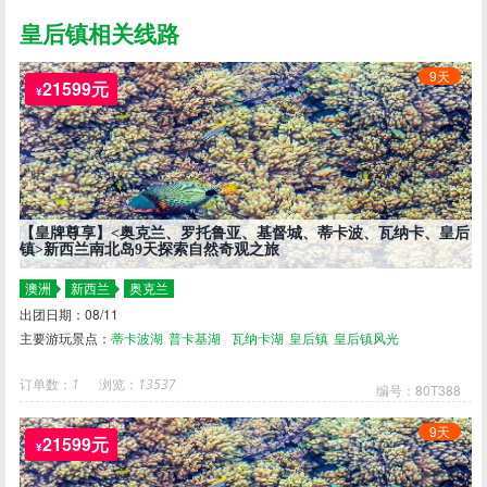
皇后镇相关线路
9天
21599元
¥
【皇牌尊享】<奥克兰、罗托鲁亚、基督城、蒂卡波、瓦纳卡、皇后
镇>新西兰南北岛9天探索自然奇观之旅
澳洲
新西兰
奥克兰
出团日期：08/11
主要游玩景点：
蒂卡波湖
普卡基湖
瓦纳卡湖
皇后镇
皇后镇风光
订单数：
1
浏览：
13537
编号：80T388
9天
21599元
¥