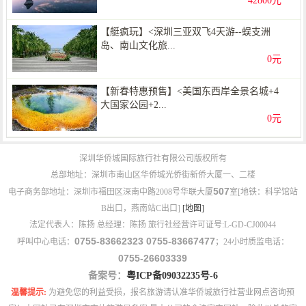
42800元
【艇疯玩】<深圳三亚双飞4天游--蜈支洲
岛、南山文化旅...
0元
【新春特惠预售】<美国东西岸全景名城+4
大国家公园+2...
0元
深圳华侨城国际旅行社有限公司版权所有
总部地址：深圳市南山区华侨城光侨街新侨大厦一、二楼
507
电子商务部地址：深圳市福田区深南中路2008号华联大厦
室[地铁：科学馆站
B出口，燕南站C出口]
[地图]
法定代表人：陈扬 总经理：陈扬 旅行社经营许可证号:L-GD-CJ00044
0755-83662323 0755-83667477
呼叫中心电话：
；24小时质监电话：
0755-26603339
备案号：
粤ICP备09032235号-6
温馨提示:
为避免您的利益受损，报名旅游请认准华侨城旅行社营业网点咨询预