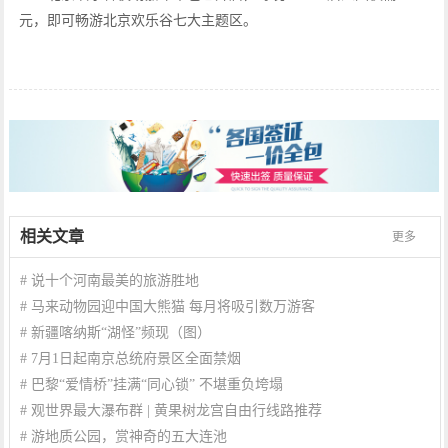
元，即可畅游北京欢乐谷七大主题区。
相关文章
更多
#
说十个河南最美的旅游胜地
#
马来动物园迎中国大熊猫 每月将吸引数万游客
#
新疆喀纳斯“湖怪”频现（图）
#
7月1日起南京总统府景区全面禁烟
#
巴黎“爱情桥”挂满“同心锁” 不堪重负垮塌
#
观世界最大瀑布群 | 黄果树龙宫自由行线路推荐
#
游地质公园，赏神奇的五大连池