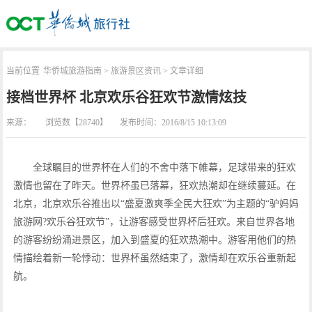
当前位置
华侨城旅游指南
>
旅游景区资讯
> 文章详细
接档世界杯 北京欢乐谷狂欢节激情炫技
来源：
浏览数【28740】
发布时间：2016/8/15 10:13:09
全球瞩目的世界杯在人们的不舍中落下帷幕，足球带来的狂欢
激情也留在了昨天。世界杯虽已落幕，狂欢热潮却在继续蔓延。在
北京，北京欢乐谷推出以“盛夏激爽季全民大狂欢”为主题的“驴妈妈
旅游网?欢乐谷狂欢节”，让游客感受世界杯后狂欢。来自世界各地
的游客纷纷涌进景区，加入到盛夏的狂欢热潮中。游客用他们的热
情描绘着新一轮悸动：世界杯虽然结束了，激情却在欢乐谷重新起
航。