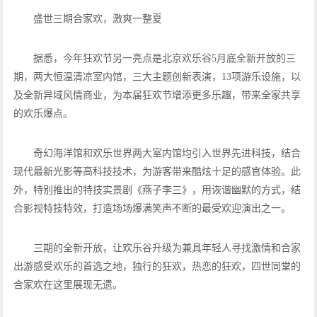
盛世三期合家欢，激爽一整夏
据悉，今年狂欢节另一亮点是北京欢乐谷5月底全新开放的三
期，两大恒温清凉室内馆，三大主题创新表演，13项游乐设施，以
及全新异域风情商业，为本届狂欢节增添更多乐趣，带来全家共享
的欢乐爆点。
奇幻海洋馆和欢乐世界两大室内馆均引入世界先进科技，结合
现代最新光影等高科技技术，为游客带来酷炫十足的感官体验。此
外，特别推出的特技实景剧《燕子李三》，用诙谐幽默的方式，结
合影视特技特效，打造场场爆满笑声不断的最受欢迎演出之一。
三期的全新开放，让欢乐谷升级为兼具年轻人寻找激情和合家
出游感受欢乐的首选之地，独行的狂欢，热恋的狂欢，四世同堂的
合家欢在这里展现无遗。