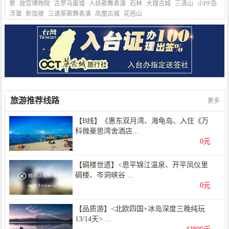
景
故宫博物院
古罗马废墟
人妖歌舞表演
石林
大理古城
三清山
小PP岛
浮潜
新加坡
三道茶歌舞表演
凤凰古城
花芭山
旅游推荐线路
更多
【B线】《惠东双月湾、海龟岛、入住《万
科微豪思湾舍酒店...
0元
【碉楼世遗】<恩平锦江温泉、开平凤仪里
碉楼、岑洞峡谷 ...
0元
【品质游】<北欧四国+冰岛深度三晚纯玩
13/14天> ...