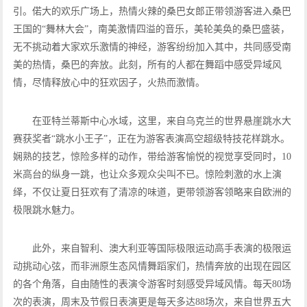
引。偌大的欢乐广场上，热情火辣的桑巴女郎正带领游客进入桑巴
王国的“舞林大会”，南美激情四溢的音乐，美轮美奂的桑巴盛装，
无不挑动着大家欢乐激情的神经，游客纷纷加入其中，共同感受南
美的热情，桑巴的奔放。此刻，所有的人都在舞蹈中感受异域风
情，尽情释放心中的狂欢因子，火热而激情。
在亚特兰蒂斯中心水域，这里，来自乌克兰的世界悬崖跳水大
赛获奖者“跳水小王子”，正在为游客表演高空超级特技花样跳水。
娴熟的技艺，惊险多样的动作，带给游客愉悦的视觉享受同时，10
米高台的纵身一跳，也让众多观众尖叫不已。惊险刺激的水上演
绎，不仅让夏日狂欢有了清凉的味道，更带领游客领略来自欧洲的
极限跳水魅力。
此外，来自智利、澳大利亚等国际极限运动高手表演的极限运
动挑动心弦，而非洲原生态风情舞蹈家们，热情奔放的出现在园区
的各个角落，自由随性的表演令游客时刻感受异域风情。每天80场
次的表演，周末及节假日表演更是每天多达88场次，来自世界五大