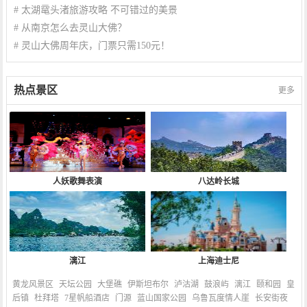
#
太湖鼋头渚旅游攻略 不可错过的美景
#
从南京怎么去灵山大佛？
#
灵山大佛周年庆，门票只需150元！
热点景区
更多
人妖歌舞表演
八达岭长城
漓江
上海迪士尼
黄龙风景区
天坛公园
大堡礁
伊斯坦布尔
泸沽湖
鼓浪屿
漓江
颐和园
皇
后镇
杜拜塔
7星帆船酒店
门源
蓝山国家公园
乌鲁瓦度情人崖
长安街夜