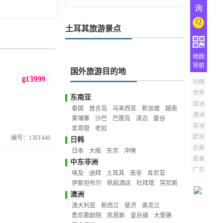
询
Q
土耳其旅游景点
地图
导航
国外旅游目的地
13999
¥
中国
世界
东南亚
亚洲
泰国
普吉岛
马来西亚
新加坡
越南
澳洲
柬埔寨
沙巴
巴厘岛
清迈
曼谷
非洲
吴哥窟
老挝
欧洲
编号：136T446
日韩
北美
日本
大阪
东京
冲绳
南美
中东非洲
广东
埃及
迪拜
土耳其
南非
肯尼亚
伊斯坦布尔
帆船酒店
杜拜塔
突尼斯
澳洲
澳大利亚
新西兰
斐济
奥克兰
悉尼歌剧院
凯恩斯
皇后镇
大堡礁