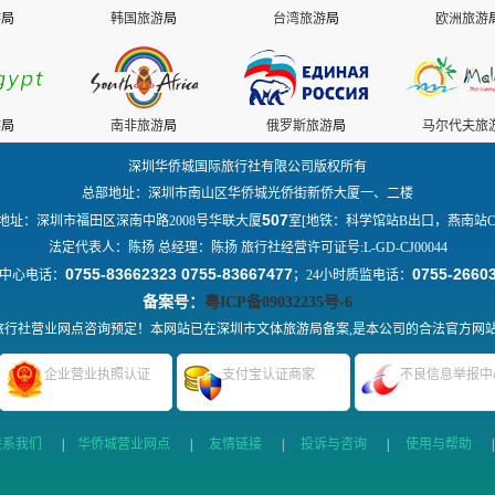
游
局
韩国旅游
局
台湾旅游
局
欧洲旅游
游
局
南非旅游
局
俄罗斯旅游
局
马尔代夫旅
深圳华侨城国际旅行社有限公司版权所有
总部地址：深圳市南山区华侨城光侨街新侨大厦一、二楼
507
地址：深圳市福田区深南中路2008号华联大厦
室[地铁：科学馆站B出口，燕南站C
法定代表人：陈扬 总经理：陈扬 旅行社经营许可证号:L-GD-CJ00044
0755-83662323 0755-83667477
0755-2660
中心电话：
；24小时质监电话：
备案号：
粤ICP备09032235号-6
行社营业网点咨询预定！本网站已在深圳市文体旅游局备案,是本公司的合法官方网
企业营业执照认证
支付宝认证商家
不良信息举报中
联系我们
|
华侨城营业网点
|
友情链接
|
投诉与咨询
|
使用与帮助