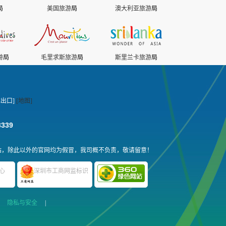
局
美国旅游
局
澳大利亚旅游
局
游
局
毛里求斯旅游
局
斯里兰卡旅游
局
出口]
[地图]
3339
站，除此以外的官网均为假冒，我司概不负责，敬请留意！
心
深圳市工商网监标识
|
隐私与安全
|