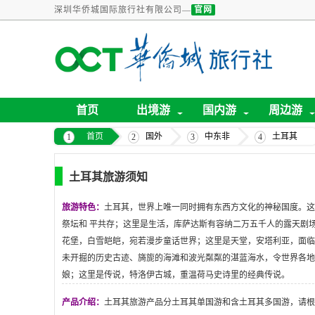
深圳华侨城国际旅行社有限公司—
官网
首页
出境游
国内游
周边游
首页
国外
中东非
土耳其
土耳其旅游须知
旅游特色：
土耳其，世界上唯一同时拥有东西方文化的神秘国度。这
祭坛和
平共存；这里是生活，库萨达斯有容纳二万五千人的露天剧
花堡，白雪皑皑，宛若漫步童话世界；这里是天堂，安塔利亚，面临
未开掘的历史古迹、旖旎的海滩和波光粼粼的湛蓝海水，令世界各地
娘；这里是传说，特洛伊古城，重温荷马史诗里的经典传说。
产品介绍：
土耳其旅游产品分土耳其单国游和含土耳其多国游，请根