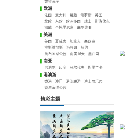
黄金海岸
欧洲
法国
意大利
希腊
俄罗斯
英国
北欧
东欧
欧洲多国
瑞士
斯洛伐克
挪威
圣托里尼岛
塞尔维亚
美洲
美国
夏威夷
加拿大
塞班岛
拉斯维加斯
洛杉矶
纽约
黄石国家公园
南美16天
墨西哥
南亚
尼泊尔
印度
马尔代夫
斯里兰卡
港澳游
香港
澳门
港澳联游
迪士尼乐园
香港海洋公园
精彩主题