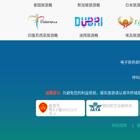
泰国旅游
局
新加坡旅游
局
日本旅
印度尼西亚旅游
局
迪拜旅游
局
埃及旅
电子商务部
呼叫
温馨提示:
为避免您的利益受损，报名旅游请认准华侨城旅
备案号：
国际航空运输协会
粤ICP备09032235
号-6
网站地图
|