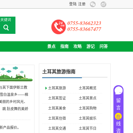
登陆
注册
关键词
0755-83662323
0755-83667477
景点
指南
攻略
游记
问答
土耳其旅游指南
与其下面伊斯兰教
土耳其旅游
土耳其概览
雪白温泉乡
——
棉
土耳其签证
土耳其景点
留
美丽的乡村风光、
言
土耳其美食
土耳其购物
，跳
肚皮舞的美娇
在
土耳其住宿
土耳其娱乐
线
新产品报价。
土耳其交通
土耳其节日
咨