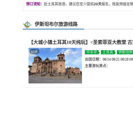
预订须知：
赴土耳其旅游，建议您至少提前
20
天
报名，既能预留足
伊斯坦布尔旅游线路
【大城小镇土耳其10天纯玩】<圣索菲亚大教堂 古
10天
中东非
土耳其
伊斯坦布
出团日期：08/14 08/21 08/28 09/04 
主要游玩景点：