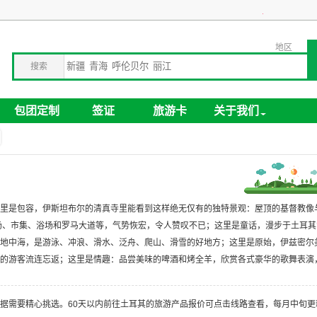
关于旅游卡业务停办公告
企业包团旅游，全球旅行贴心定制！
地区
搜索
包团定制
签证
旅游卡
关于我们
里是包容，伊斯坦布尔的清真寺里能看到这样绝无仅有的独特景观：屋顶的基督教像
场、市集、浴场和罗马大道等，气势恢宏，令人赞叹不已；这里是童话，漫步于土耳其
地中海，是游泳、冲浪、滑水、泛舟、爬山、滑雪的好地方；这里是原始，伊兹密尔
的游客流连忘返；这里是情趣：品尝美味的啤酒和烤全羊，欣赏各式豪华的歌舞表演
据需要精心挑选。
60
天以内前往土耳其的旅游产品报价可点击线路查看，每月中旬更