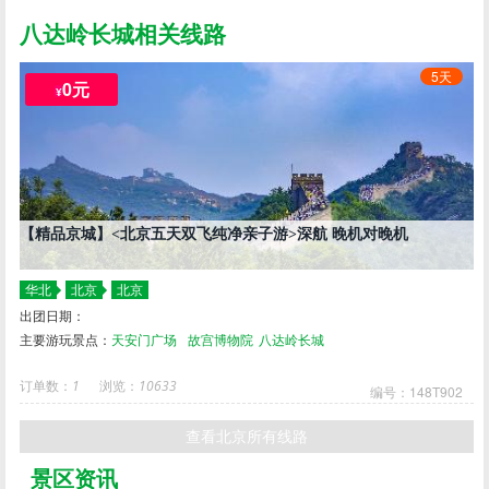
粉浪；“荆花谷”到了夏天便汇成蓝色的海洋，偶有微风波涛阵阵……它们环衬着残
八达岭长城相关线路
长城，它们守护着残长城！
5天
0元
¥
【精品京城】<北京五天双飞纯净亲子游>深航 晚机对晚机
华北
北京
北京
出团日期：
主要游玩景点：
天安门广场
故宫博物院
八达岭长城
订单数：
1
浏览：
10633
编号：148T902
查看北京所有线路
景区资讯