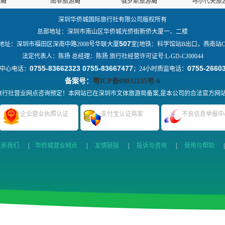
游
局
南非旅游
局
俄罗斯旅游
局
马尔代夫旅
深圳华侨城国际旅行社有限公司版权所有
总部地址：深圳市南山区华侨城光侨街新侨大厦一、二楼
507
地址：深圳市福田区深南中路2008号华联大厦
室[地铁：科学馆站B出口，燕南站C
法定代表人：陈扬 总经理：陈扬 旅行社经营许可证号:L-GD-CJ00044
0755-83662323 0755-83667477
0755-2660
中心电话：
；24小时质监电话：
备案号：
粤ICP备09032235号-6
行社营业网点咨询预定！本网站已在深圳市文体旅游局备案,是本公司的合法官方网
企业营业执照认证
支付宝认证商家
不良信息举报中
联系我们
|
华侨城营业网点
|
友情链接
|
投诉与咨询
|
使用与帮助