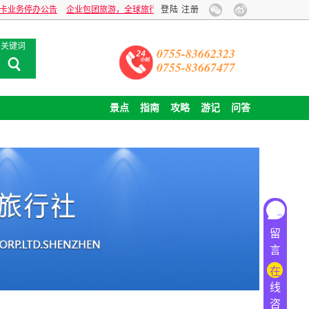
停办公告
企业包团旅游，全球旅行贴心定制！
登陆
注册
关键词
0755-83662323
0755-83667477
景点
指南
攻略
游记
问答
留
言
在
线
咨