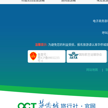
印度尼西亚旅游
局
迪拜旅游
局
埃及旅
电子商务部
呼叫
温馨提示:
为避免您的利益受损，报名旅游请认准华侨城旅
备案号：
国际航空运输协会
粤ICP备09032235
号-6
网站地图
|