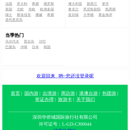
法国
意大利
希腊
俄罗斯
澳大利亚
新西兰
斐济
英国
北欧
东欧
欧洲多国
奥克兰
悉尼歌剧院
凯恩斯
瑞士
斯洛伐克
挪威
希腊
皇后镇
大堡礁
黄金海岸
圣托里尼岛
当季热门
马尔代夫
普吉岛
沙巴
巴厘岛
冲绳
日本
韩国
欢迎回来
哟~您还没登录呢
首页
|
国内游
|
出境游
|
周边游
|
港澳台游
|
包团游
|
签证办理
|
旅游卡
|
关于我们
深圳华侨城国际旅行社有限公司
许可证号：L-GD-CJ00044