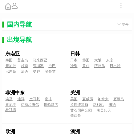
国内导航
展开
出境导航
东南亚
日韩
泰国
普吉岛
马来西亚
日本
韩国
大阪
东京
新加坡
越南
柬埔寨
沙巴
冲绳
首尔
济州岛
日出峰
巴厘岛
清迈
曼谷
吴哥窟
非洲中东
美洲
埃及
迪拜
土耳其
南非
美国
夏威夷
加拿大
塞班岛
肯尼亚
伊斯坦布尔
帆船酒店
拉斯维加斯
洛杉矶
纽约
杜拜塔
黄石国家公园
南美16天
墨西哥
欧洲
澳洲