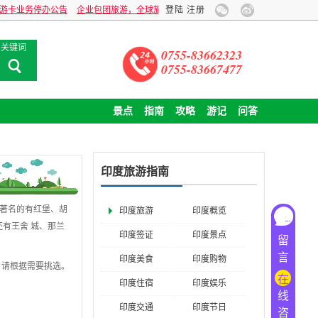
务停办公告
企业包团旅游，全球旅行贴心定制！
登陆
注册
关键词
0755-83662323
0755-83667477
景点
指南
攻略
游记
问答
印度旅游指南
，著名的有红堡、胡
印度旅游
印度概览
有王舍 城、那兰
印度签证
印度景点
留
言
印度美食
印度购物
，请根据需要挑选。
在
印度住宿
印度娱乐
线
印度交通
印度节日
咨