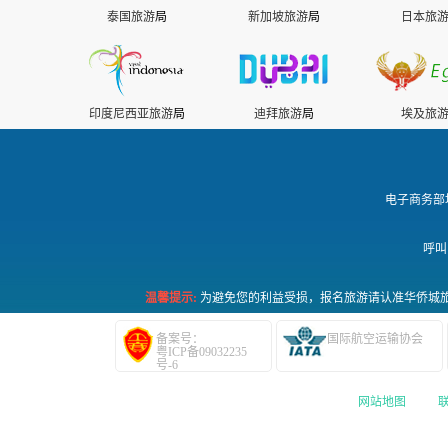
泰国旅游
局
新加坡旅游
局
日本旅
印度尼西亚旅游
局
迪拜旅游
局
埃及旅
电子商务部
呼叫
温馨提示:
为避免您的利益受损，报名旅游请认准华侨城旅
备案号：
国际航空运输协会
粤ICP备09032235
号-6
网站地图
|