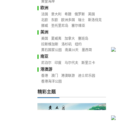
黄金海岸
欧洲
法国
意大利
希腊
俄罗斯
英国
北欧
东欧
欧洲多国
瑞士
斯洛伐克
挪威
圣托里尼岛
塞尔维亚
美洲
美国
夏威夷
加拿大
塞班岛
拉斯维加斯
洛杉矶
纽约
黄石国家公园
南美16天
墨西哥
南亚
尼泊尔
印度
马尔代夫
斯里兰卡
港澳游
香港
澳门
港澳联游
迪士尼乐园
香港海洋公园
精彩主题