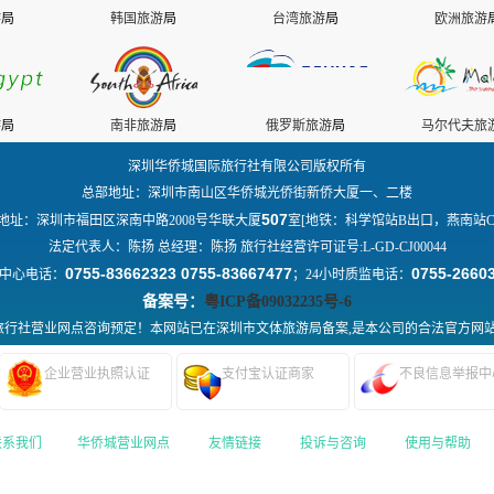
游
局
韩国旅游
局
台湾旅游
局
欧洲旅游
游
局
南非旅游
局
俄罗斯旅游
局
马尔代夫旅
深圳华侨城国际旅行社有限公司版权所有
总部地址：深圳市南山区华侨城光侨街新侨大厦一、二楼
507
地址：深圳市福田区深南中路2008号华联大厦
室[地铁：科学馆站B出口，燕南站C
法定代表人：陈扬 总经理：陈扬 旅行社经营许可证号:L-GD-CJ00044
0755-83662323 0755-83667477
0755-2660
中心电话：
；24小时质监电话：
备案号：
粤ICP备09032235号-6
行社营业网点咨询预定！本网站已在深圳市文体旅游局备案,是本公司的合法官方网
企业营业执照认证
支付宝认证商家
不良信息举报中
联系我们
|
华侨城营业网点
|
友情链接
|
投诉与咨询
|
使用与帮助