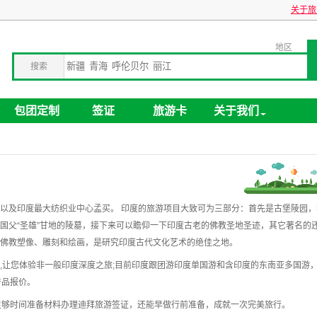
关于旅游卡业
地区
搜索
包团定制
签证
旅游卡
关于我们
以及印度最大纺织业中心孟买。 印度的旅游项目大致可为三部分：首先是古堡陵园
国父
“
圣雄
”
甘地的陵墓，接下来可以瞻仰一下印度古老的佛教圣地圣迹，其它著名的还
佛教塑像、雕刻和绘画，是研究印度古代文化艺术的绝佳之地。
,
让您体验非一般印度深度之旅
;
目前印度跟团游印度单国游和含印度的东南亚多国游
产品报价。
足够时间准备材料办理迪拜旅游签证，还能早做行前准备，成就一次完美旅行。