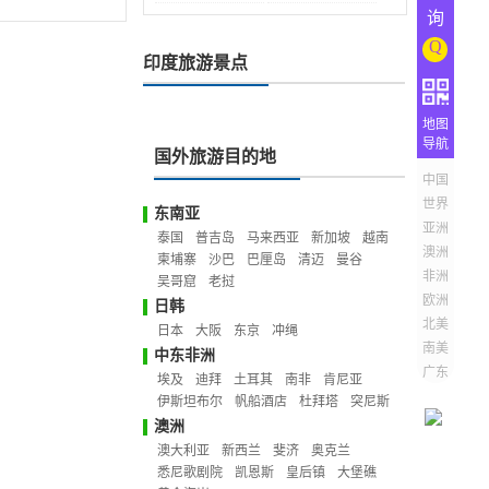
询
Q
印度旅游景点
地图
导航
国外旅游目的地
中国
世界
东南亚
亚洲
泰国
普吉岛
马来西亚
新加坡
越南
澳洲
柬埔寨
沙巴
巴厘岛
清迈
曼谷
非洲
吴哥窟
老挝
欧洲
日韩
北美
日本
大阪
东京
冲绳
南美
中东非洲
广东
埃及
迪拜
土耳其
南非
肯尼亚
伊斯坦布尔
帆船酒店
杜拜塔
突尼斯
澳洲
澳大利亚
新西兰
斐济
奥克兰
悉尼歌剧院
凯恩斯
皇后镇
大堡礁