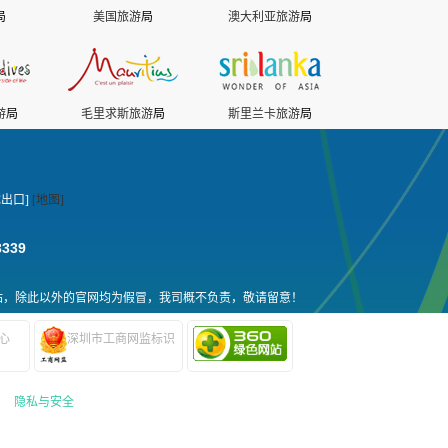
局
美国旅游
局
澳大利亚旅游
局
游
局
毛里求斯旅游
局
斯里兰卡旅游
局
出口]
[地图]
3339
站，除此以外的官网均为假冒，我司概不负责，敬请留意！
心
深圳市工商网监标识
|
隐私与安全
|