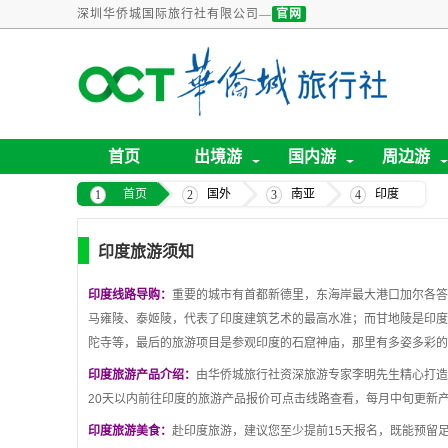
深圳华侨城国际旅行社有限公司—
官网
首页
出境游
国内游
周边游
首页
国外
南亚
印度
印度旅游须知
印度线路导购：
重要的城市有首都新德里，东海岸最大港口加尔各答
马雍陵、泰姬陵，代表了印度建筑艺术的最高水准；而甘地陵是印度
陀寺等，最后的旅游项目是参观印度的石窟神庙，那里有多姿多彩的
印度旅游产品介绍：
由华侨城旅行社资深旅游专家李明先生精心打造
20
天以内前往印度的旅游产品报价可点击线路查看，每月中旬更新
印度旅游美食：
赴印度旅游，建议您至少提前
15
天报名，既能预留