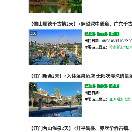
【佛山顺德千古情2天】<穿越深中通道、广东千古
2天
华南
广东
佛山
出团日期：08/08 08/15 08/22 08
主要游玩景点：
岭南新天地2
【江门新会2天】<入住温泉酒店 无限次浸泡硫氢温
2天
华南
广东
阳江
出团日期：
主要游玩景点：
亚洲福永温泉
【江门台山温泉2天】<开平碉楼、赤坎华侨古镇