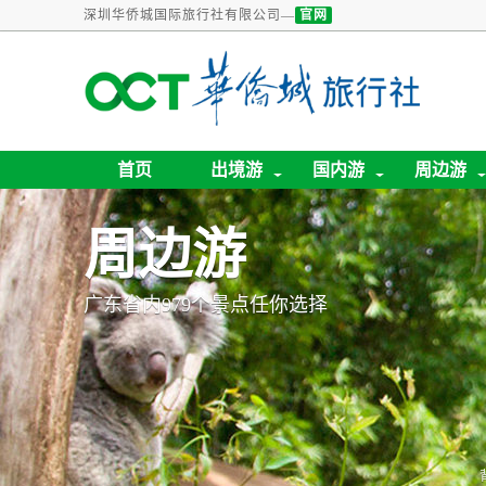
深圳华侨城国际旅行社有限公司—
官网
首页
出境游
国内游
周边游
周边游
广东省内979个景点任你选择