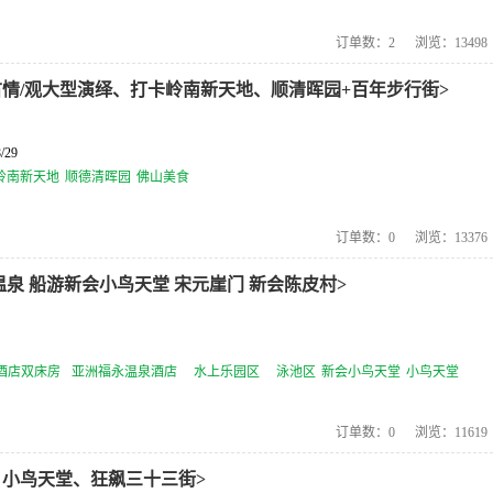
订单数：
2
浏览：
13498
情/观大型演绎、打卡岭南新天地、顺清晖园+百年步行街>
/29
岭南新天地
顺德清晖园
佛山美食
订单数：
0
浏览：
13376
泉 船游新会小鸟天堂 宋元崖门 新会陈皮村>
酒店双床房
亚洲福永温泉酒店
水上乐园区
泳池区
新会小鸟天堂
小鸟天堂
订单数：
0
浏览：
11619
、小鸟天堂、狂飙三十三街>