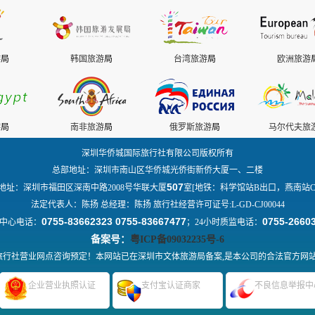
游
局
韩国旅游
局
台湾旅游
局
欧洲旅游
游
局
南非旅游
局
俄罗斯旅游
局
马尔代夫旅
深圳华侨城国际旅行社有限公司版权所有
总部地址：深圳市南山区华侨城光侨街新侨大厦一、二楼
507
地址：深圳市福田区深南中路2008号华联大厦
室[地铁：科学馆站B出口，燕南站C
法定代表人：陈扬 总经理：陈扬 旅行社经营许可证号:L-GD-CJ00044
0755-83662323 0755-83667477
0755-2660
中心电话：
；24小时质监电话：
备案号：
粤ICP备09032235号-6
行社营业网点咨询预定！本网站已在深圳市文体旅游局备案,是本公司的合法官方网
企业营业执照认证
支付宝认证商家
不良信息举报中