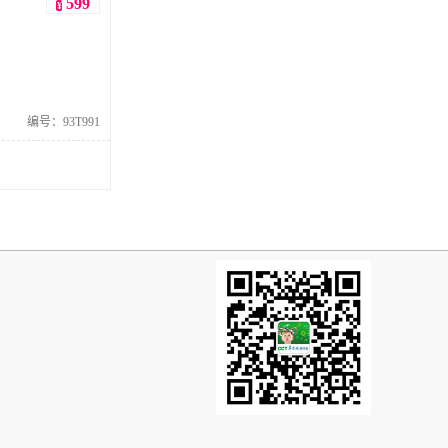
599
¥
编号：93T991