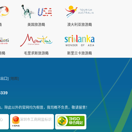
局
美国旅游
局
澳大利亚旅游
局
游
局
毛里求斯旅游
局
斯里兰卡旅游
局
出口]
[地图]
3339
站，除此以外的官网均为假冒，我司概不负责，敬请留意！
心
深圳市工商网监标识