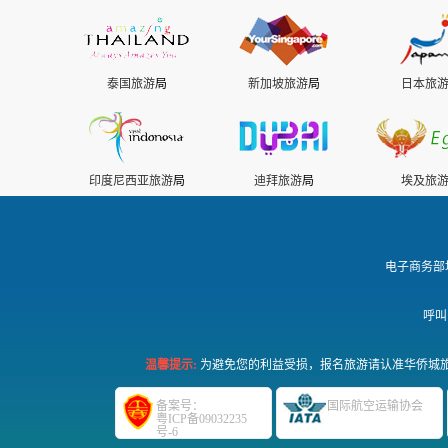
泰国旅游
局
新加坡旅游
局
日本旅
印度尼西亚旅游
局
迪拜旅游
局
埃及旅
电子商务部
呼叫
温馨提示:
为避免您的利益受损，报名旅游请认准华侨城旅
备案号：
国际航空运输协会
粤ICP备09032235
号-6