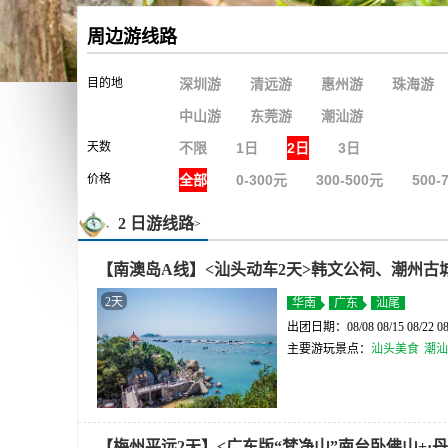
周边游线路
目的地
深圳游
清远游
惠州游
珠海游
中山游
东莞游
潮汕游
天数
不限
1日
2日
3日
价格
全部
0-300元
300-500元
500-
2 日游线路
>
【南澳岛A线】<汕头动车2天>韩文公祠、潮州
2天
华南
广东
汕尾
出团日期：08/08 08/15 08/22 08
主要游玩景点：
汕头美食
潮汕
【梅州平远2天】<广东版“梵净山”南台卧佛山+·