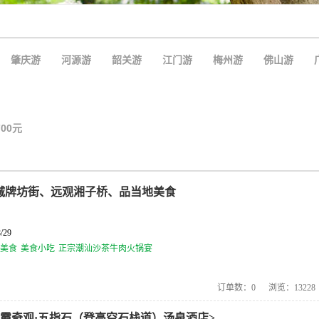
肇庆游
河源游
韶关游
江门游
梅州游
佛山游
700元
古城牌坊街、远观湘子桥、品当地美食
/29
美食
美食小吃
正宗潮汕沙茶牛肉火锅宴
订单数：
0
浏览：
13228
丹霞奇观·五指石（登高空石栈道）汤泉酒店>