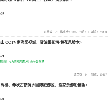
/29
订单数：
28
满意度：
98%
回访：
1
浏览：
29890
山 CCTV南海影视城、赏油菜花海·黄花风铃木>
/29
樵山2
南海影视城景观
南海影视城
订单数：
0
浏览：
13617
平碉楼、赤坎古镇侨乡国际旅游区、渔家乐游船捕鱼>
/29