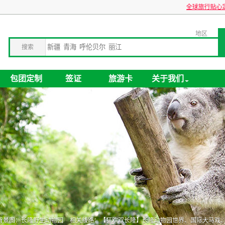
关于旅游卡业务停办公告
企业包团旅游，全球旅行贴心定制！
地区
搜索
包团定制
签证
旅游卡
关于我们
背景图：
长隆野生动物园
相关线路：
【狂欢双长隆】长隆动物园世界、国际大马戏