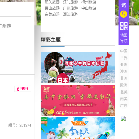
韶关旅游
江门旅游
梅州旅游
询
佛山旅游
广州旅游
中山旅游
Q
东莞旅游
潮汕旅游
广州游
地图
精彩主题
导航
中国
世界
亚洲
澳洲
非洲
欧洲
999
¥
北美
南美
广东
编号：93T974