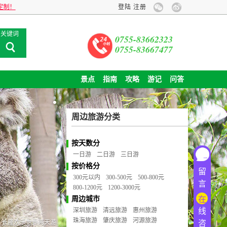
登陆
注册
关键词
0755-83662323
0755-83667477
景点
指南
攻略
游记
问答
周边旅游分类
按天数分
一日游
二日游
三日游
按价格分
留
300元以内
300-500元
500-800元
言
800-1200元
1200-3000元
周边城市
在
深圳旅游
清远旅游
惠州旅游
线
珠海旅游
肇庆旅游
河源旅游
、长隆欢乐世界两天游
咨