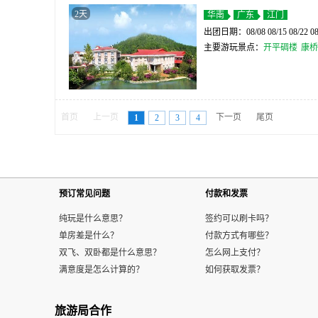
2天
华南
广东
江门
出团日期：08/08 08/15 08/22 08
主要游玩景点：
开平碉楼
康桥
首页
上一页
下一页
尾页
1
2
3
4
预订常见问题
付款和发票
纯玩是什么意思？
签约可以刷卡吗？
单房差是什么？
付款方式有哪些？
双飞、双卧都是什么意思？
怎么网上支付？
满意度是怎么计算的？
如何获取发票？
旅游局合作