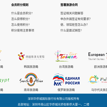
会员积分规则
签署旅游合同
什么是会员积分?
签证相关问题解答
怎么获得积分?
申办外国签证有何要求？
怎么使用积分?
使、领馆拒签怎么办？
积分使用注意事项
什么是面试销签?
游
局
韩国旅游
局
台湾旅游
局
欧洲旅游
游
局
南非旅游
局
俄罗斯旅游
局
马尔代夫旅
深圳华侨城国际旅行社有限公司版权所有
总部地址：深圳市南山区华侨城光侨街新侨大厦一、二楼