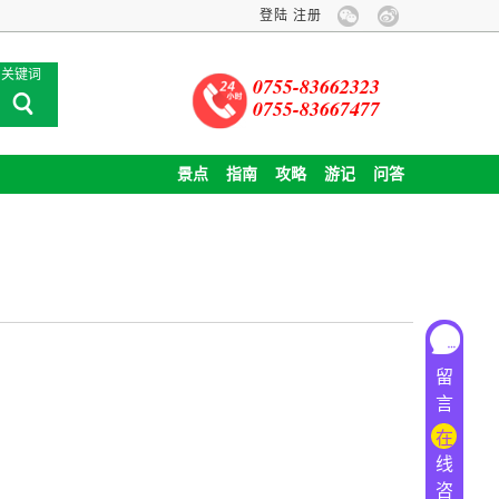
登陆
关于旅游卡业务停办公告
注册
企业包团
关键词
0755-83662323
0755-83667477
景点
指南
攻略
游记
问答
留
言
在
线
咨