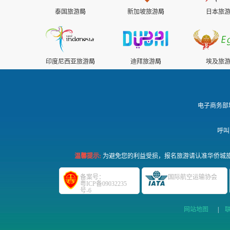
泰国旅游
局
新加坡旅游
局
日本旅
印度尼西亚旅游
局
迪拜旅游
局
埃及旅
电子商务部
呼叫
温馨提示:
为避免您的利益受损，报名旅游请认准华侨城旅
备案号：
国际航空运输协会
粤ICP备09032235
号-6
网站地图
|