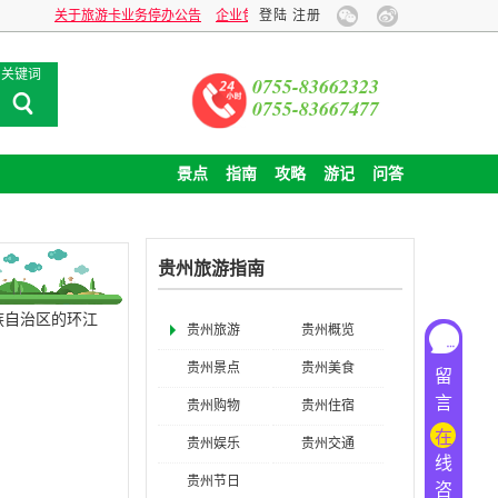
关于旅游卡业务停办公告
企业包团旅游，全球旅行贴心定制！
登陆
注册
关键词
0755-83662323
0755-83667477
景点
指南
攻略
游记
问答
贵州旅游指南
族自治区的环江
贵州旅游
贵州概览
贵州景点
贵州美食
留
言
贵州购物
贵州住宿
在
贵州娱乐
贵州交通
线
贵州节日
咨