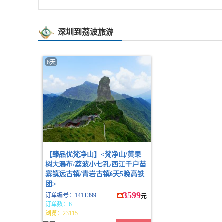
深圳到荔波旅游
6天
【臻品优梵净山】<梵净山/黄果
树大瀑布/荔波小七孔/西江千户苗
寨镇远古镇/青岩古镇6天5晚高铁
团>
3599
订单编号：141T399
元
订单数：6
浏览：23115