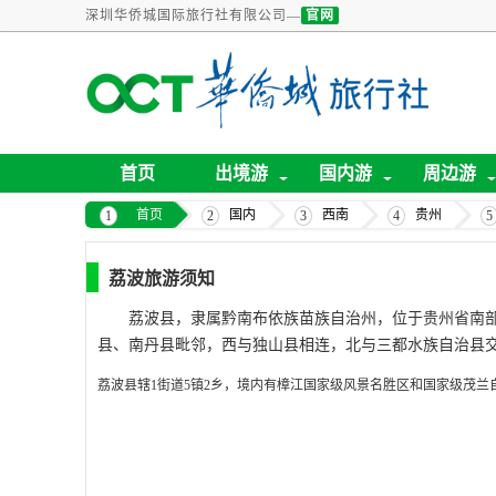
深圳华侨城国际旅行社有限公司—
官网
首页
出境游
国内游
周边游
首页
国内
西南
贵州
荔波旅游须知
荔波县，隶属黔南布依族苗族自治州，位于贵州省南
县、南丹县毗邻，西与独山县相连，北与三都水族自治县交界。面
荔波县辖1街道5镇2乡，境内有樟江国家级风景名胜区和国家级茂兰自然保护区