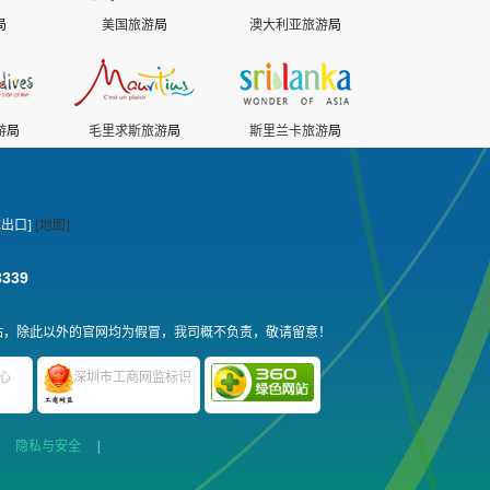
局
美国旅游
局
澳大利亚旅游
局
游
局
毛里求斯旅游
局
斯里兰卡旅游
局
出口]
[地图]
3339
站，除此以外的官网均为假冒，我司概不负责，敬请留意！
心
深圳市工商网监标识
|
隐私与安全
|