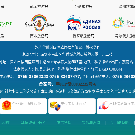
游
局
韩国旅游
局
台湾旅游
局
欧洲旅游
游
局
南非旅游
局
俄罗斯旅游
局
马尔代夫旅
深圳华侨城国际旅行社有限公司版权所有
总部地址：深圳市南山区华侨城光侨街新侨大厦一、二楼
507
地址：深圳市福田区深南中路2008号华联大厦
室[地铁：科学馆站B出口，燕南站C
法定代表人：陈扬 总经理：陈扬 旅行社经营许可证号:L-GD-CJ00044
0755-83662323 0755-83667477
0755-2660
中心电话：
；24小时质监电话：
备案号：
粤ICP备09032235号-6
行社营业网点咨询预定！本网站已在深圳市文体旅游局备案,是本公司的合法官方网
企业营业执照认证
支付宝认证商家
不良信息举报中
联系我们
|
华侨城营业网点
|
友情链接
|
投诉与咨询
|
使用与帮助