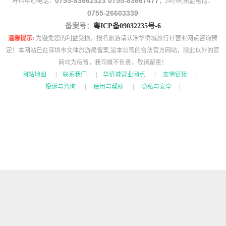
0755-83662323 0755-83667477
呼叫中心电话：
；24小时质监电话：
0755-26603339
备案号：
粤ICP备09032235号-6
温馨提示:
为避免您的利益受损，报名旅游请认准华侨城旅行社营业网点咨询预
定！本网站已在深圳市文体旅游局备案,是本公司的合法官方网站，除此以外的官
网均为假冒，我司概不负责，敬请留意！
网站地图
|
联系我们
|
华侨城营业网点
|
友情链接
|
投诉与咨询
|
使用与帮助
|
隐私与安全
|