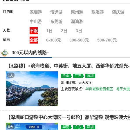
目的地
深圳游
清远游
惠州游
珠海游
肇庆游
中山游
东莞游
潮汕游
天数
不限
1日
2日
3日
价格
全部
0-300元
300-500元
500-700元
300元以内的线路
>
【A路线】<滨海栈道、中英街、地五大厦、西部华侨城观光-
1天
华南
广东
深圳
出团日期：天天发团
主要游玩景点：
华侨城旅游度假区
地王大厦
【深圳蛇口游轮中心大湾区一号邮轮】豪华游轮 观港珠澳大桥
0天
华南
广东
深圳