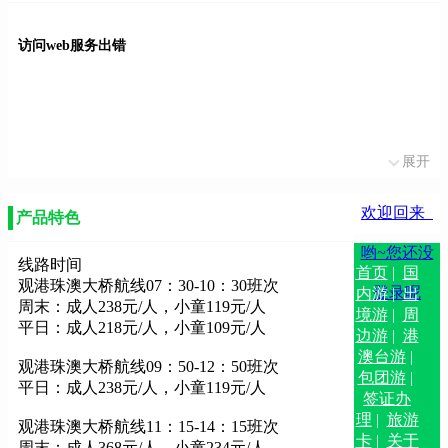
访问web服务出错
展开
欢迎回来
产品特色
哟~您还没
线路时间
首页
|
国
观港珠澳大桥航线07：30-10：30班次
登录呢
内游
|
出
周末：成人238元/人，小童119元/人
境游
|
周
平日：成人218元/人，小童109元/人
边游
|
港
澳台游
|
观港珠澳大桥航线09：50-12：50班次
包团游
|
平日：成人238元/人，小童119元/人
签证办
理
|
旅游
观港珠澳大桥航线11：15-14：15班次
卡
|
关于
周末：成人368元/人，小童234元/人