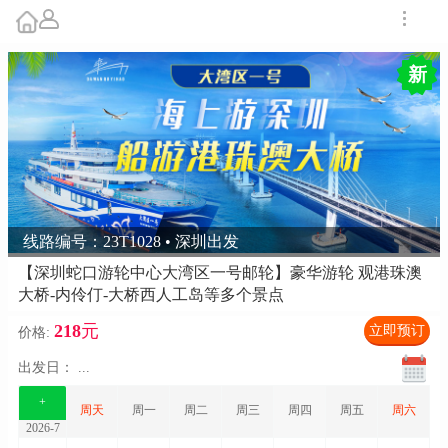
新
线路编号：23T1028 • 深圳出发
【深圳蛇口游轮中心大湾区一号邮轮】豪华游轮 观港珠澳
大桥-内伶仃-大桥西人工岛等多个景点
218
元
立即预订
价格:
出发日：
...
+
周天
周一
周二
周三
周四
周五
周六
2026-7