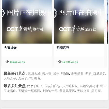
大智禅寺
明清宫苑
11140views
12705views
,
,
,
,
,
,
最新修订景点:
泉州古城
云水谣
漳州博物馆
金窖酒业
无界
汉武雄风
,
,
,
,
大地之子
盘王界
花
美食
,
,
,
,
最多关注景点
：
天安门广场
八达岭长城
秦始皇兵马俑
华山
(按浏览量)
,
,
,
,
,
,
玉龙雪山
香港迪士尼乐园
上海迪士尼
黄龙风景区
天坛公园
吴哥窟