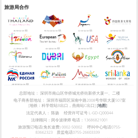
旅游局合作
局
局
局
局
泰国旅游
新加坡旅游
日本旅游
韩国旅游
局
局
局
局
台湾旅游
欧洲旅游
美国旅游
澳大利亚旅游
局
局
局
局
印度尼西亚旅游
迪拜旅游
埃及旅游
南非旅游
局
局
局
局
俄罗斯旅游
马尔代夫旅游
毛里求斯旅游
斯里兰卡旅游
总部地址：
深圳市南山区华侨城光侨街新侨大厦一、二楼
电子商务部地址：
深圳市福田区深南中路2008号华联大厦507室
[地铁：科学馆站B出口，燕南站C出口]
[地图]
法定代表人：
陈扬
经营许可证号
L-GD-CJ00044
法律顾问：
闵令波律师 电话：13686821001
旅游预订电话(免长途费)
0002-50002
呼叫中心电话
0755-
83662323
质监电话
0755-26603339