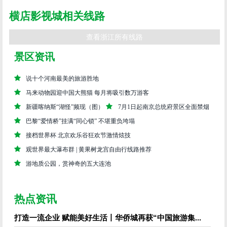
横店影视城相关线路
查看浙江所有线路
景区资讯
说十个河南最美的旅游胜地
马来动物园迎中国大熊猫 每月将吸引数万游客
新疆喀纳斯“湖怪”频现（图）
7月1日起南京总统府景区全面禁烟
巴黎“爱情桥”挂满“同心锁” 不堪重负垮塌
接档世界杯 北京欢乐谷狂欢节激情炫技
观世界最大瀑布群 | 黄果树龙宫自由行线路推荐
游地质公园，赏神奇的五大连池
热点资讯
打造一流企业 赋能美好生活丨华侨城再获“中国旅游集...