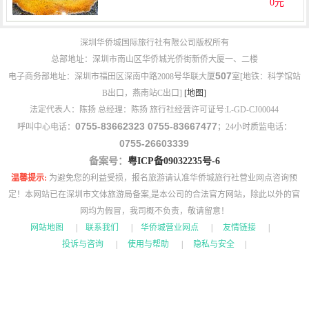
0元
深圳华侨城国际旅行社有限公司版权所有
总部地址：深圳市南山区华侨城光侨街新侨大厦一、二楼
507
电子商务部地址：深圳市福田区深南中路2008号华联大厦
室[地铁：科学馆站
B出口，燕南站C出口]
[地图]
法定代表人：陈扬 总经理：陈扬 旅行社经营许可证号:L-GD-CJ00044
0755-83662323 0755-83667477
呼叫中心电话：
；24小时质监电话：
0755-26603339
备案号：
粤ICP备09032235号-6
温馨提示:
为避免您的利益受损，报名旅游请认准华侨城旅行社营业网点咨询预
定！本网站已在深圳市文体旅游局备案,是本公司的合法官方网站，除此以外的官
网均为假冒，我司概不负责，敬请留意！
网站地图
|
联系我们
|
华侨城营业网点
|
友情链接
|
投诉与咨询
|
使用与帮助
|
隐私与安全
|