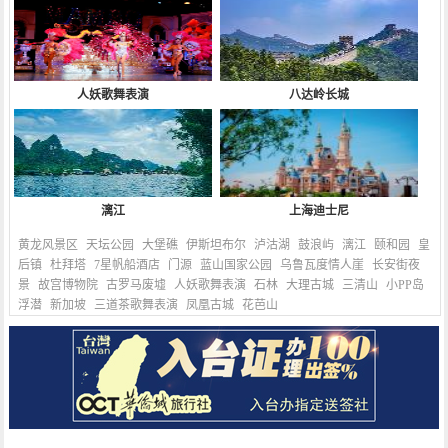
人妖歌舞表演
八达岭长城
漓江
上海迪士尼
黄龙风景区
天坛公园
大堡礁
伊斯坦布尔
泸沽湖
鼓浪屿
漓江
颐和园
皇
后镇
杜拜塔
7星帆船酒店
门源
蓝山国家公园
乌鲁瓦度情人崖
长安街夜
景
故宫博物院
古罗马废墟
人妖歌舞表演
石林
大理古城
三清山
小PP岛
浮潜
新加坡
三道茶歌舞表演
凤凰古城
花芭山