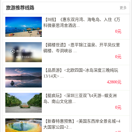
旅游推荐线路
更多
【B线】《惠东双月湾、海龟岛、入住《万
科微豪思湾舍酒店...
0元
【碉楼世遗】<恩平锦江温泉、开平凤仪里
碉楼、岑洞峡谷 ...
0元
【品质游】<北欧四国+冰岛深度三晚纯玩
13/14天> ...
42800元
【艇疯玩】<深圳三亚双飞4天游--蜈支洲
岛、南山文化旅...
0元
【新春特惠预售】<美国东西岸全景名城+4
大国家公园+2...