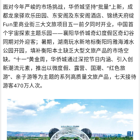
面对今年严峻的市场挑战，华侨城坚持“批量”上新，成
都龙泉驿欢乐田园、东安阁及东安阁酒店、锦绣天府绽
Fun里商业街三大文旅项目五一前夕同时开业，中国首
个宇宙探索主题乐园——襄阳华侨城奇幻度假区奇幻谷
同期对外迎客；暑期，湖南玩水新地标衡阳玛雅海滩水
公园开园，填补衡阳本土缺乏大型文旅产品的市场空
缺。“十一”黄金周，华侨城通过深挖节日内涵、引入创
新潮流元素，推出以微度假、露营、国潮、“红色旅
游”、亲子游等为主题的系列高质量文旅产品，七天接待
游客470万人次。