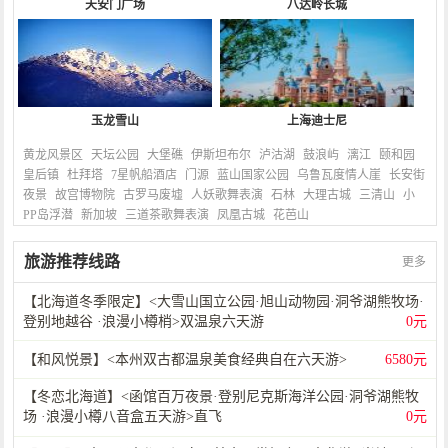
天安门广场
八达岭长城
玉龙雪山
上海迪士尼
黄龙风景区
天坛公园
大堡礁
伊斯坦布尔
泸沽湖
鼓浪屿
漓江
颐和园
皇后镇
杜拜塔
7星帆船酒店
门源
蓝山国家公园
乌鲁瓦度情人崖
长安街
夜景
故宫博物院
古罗马废墟
人妖歌舞表演
石林
大理古城
三清山
小
PP岛浮潜
新加坡
三道茶歌舞表演
凤凰古城
花芭山
旅游推荐线路
更多
【北海道冬季限定】<大雪山国立公园·旭山动物园·洞爷湖熊牧场·
登别地越谷 ·浪漫小樽梢>双温泉六天游
0元
【和风悦景】<本州双古都温泉美食经典自在六天游>
6580元
【冬恋北海道】<函馆百万夜景·登别尼克斯海洋公园·洞爷湖熊牧
场 ·浪漫小樽八音盒五天游>直飞
0元