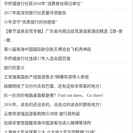
华侨城旅行社获2018年“消费者信得过单位”
2017年度深圳旅行社质量评测报告
31年坚守“优质旅行的创想家”
【春节温泉自驾专辑】广东省内周边自驾游温泉酒店精选【酒+景
+餐...
第11届珠海中国国际航空航天博览会飞机秀神技
华侨城旅行社连续17年入选全国百强
旅行的意义
王宝强美国房产成旅游景点?网曝导游带人参观
结婚照除了马尔代夫和巴厘，还有这些非常美的地方！
扒一扒你的电脑桌面都是哪？Find out there， Go there！
2016年，该去的还没去的，没去过的该去的那些地方！
云南导游强迫游客购物引冲突 被行政拘留
驻南非使馆提醒来南中国游客勿进入赌博等场所
上海迪士尼全球第三大 六大迪士尼乐园数据“比拼”