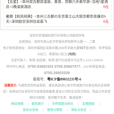
【五星】<本州双古都双温泉、美食、赏枫六天豪华游>当地5星酒
店+2晚温泉酒店
0元
暑期【和风经典】<本州三古都の东京富士山大阪京都奈良镰仓6
天>深圳航空深圳往返直飞
0元
深圳华侨城国际旅行社有限公司版权所有
总部地址：深圳市南山区华侨城光侨街新侨大厦一、二楼
507
电子商务部地址：深圳市福田区深南中路2008号华联大厦
室[地铁：科学馆站
B出口，燕南站C出口]
[地图]
法定代表人：陈扬 总经理：陈扬 旅行社经营许可证号:L-GD-CJ00044
0755-83662323 0755-83667477
呼叫中心电话：
；24小时质监电话：
0755-26603339
备案号：
粤ICP备09032235号-6
温馨提示:
为避免您的利益受损，报名旅游请认准华侨城旅行社营业网点咨询预
定！本网站已在深圳市文体旅游局备案,是本公司的合法官方网站，除此以外的官
网均为假冒，我司概不负责，敬请留意！
网站地图
|
联系我们
|
华侨城营业网点
|
友情链接
|
投诉与咨询
|
使用与帮助
|
隐私与安全
|