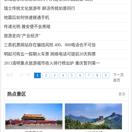
瑞士传统文化旅游年 鲜活传统如景同行
地震后如何快速拨通手机
传递光明 雅安便不会黑暗
旅游走向“产业经济”
三类机票网站存在骗钱风险 400、800电话也不可信
明起可购五一假期火车票 网络电话可提前20天购票
2013清明重点旅游城市收入排行榜出炉 重庆暂列第一
首页
上一页
下一页
1
2
3
4
5
6
7
8
9
尾页
热点景区
更多