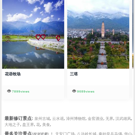
花语牧场
三塔
7899views
9689views
,
,
,
,
,
,
最新修订景点:
泉州古城
云水谣
漳州博物馆
金窖酒业
无界
汉武雄风
,
,
,
,
大地之子
盘王界
花
美食
,
,
,
,
最多关注景点
：
天安门广场
八达岭长城
秦始皇兵马俑
华山
(按浏览量)