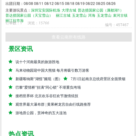
出团日期：08/08 08/11 08/12 08/15 08/18 08/19 08/22 08/25 08/26
主要游玩景点：
深圳宝安国际机场
大理古城
普达措国家公园（属都湖1）
普达措国家公园（天宝雪山）
丽江古城
玉龙雪山
洱海
玉龙雪山
束河古镇
丽江拉市海
订单数：
1
浏览：
15766
编号：45T467
查看云南所有线路
景区资讯
说十个河南最美的旅游胜地
马来动物园迎中国大熊猫 每月将吸引数万游客
新疆喀纳斯“湖怪”频现（图）
7月1日起南京总统府景区全面禁烟
巴黎“爱情桥”挂满“同心锁” 不堪重负垮塌
接档世界杯 北京欢乐谷狂欢节激情炫技
观世界最大瀑布群 | 黄果树龙宫自由行线路推荐
游地质公园，赏神奇的五大连池
热点资讯