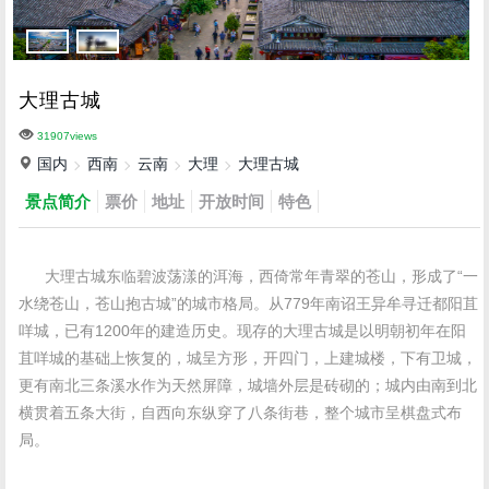
大理古城
31907views
国内
西南
云南
大理
大理古城
景点简介
票价
地址
开放时间
特色
大理古城东临碧波荡漾的洱海，西倚常年青翠的苍山，形成了“一
水绕苍山，苍山抱古城”的城市格局。从779年南诏王异牟寻迁都阳苴
咩城，已有1200年的建造历史。现存的大理古城是以明朝初年在阳
苴咩城的基础上恢复的，城呈方形，开四门，上建城楼，下有卫城，
更有南北三条溪水作为天然屏障，城墙外层是砖砌的；城内由南到北
横贯着五条大街，自西向东纵穿了八条街巷，整个城市呈棋盘式布
局。