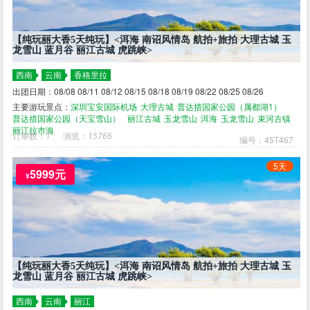
【纯玩丽大香5天纯玩】<洱海 南诏风情岛 航拍+旅拍 大理古城 玉
龙雪山 蓝月谷 丽江古城 虎跳峡>
西南
云南
香格里拉
出团日期：08/08 08/11 08/12 08/15 08/18 08/19 08/22 08/25 08/26
主要游玩景点：
深圳宝安国际机场
大理古城
普达措国家公园（属都湖1）
普达措国家公园（天宝雪山）
丽江古城
玉龙雪山
洱海
玉龙雪山
束河古镇
丽江拉市海
订单数：
1
浏览：
15766
编号：45T467
5天
5999元
¥
【纯玩丽大香5天纯玩】<洱海 南诏风情岛 航拍+旅拍 大理古城 玉
龙雪山 蓝月谷 丽江古城 虎跳峡>
西南
云南
丽江