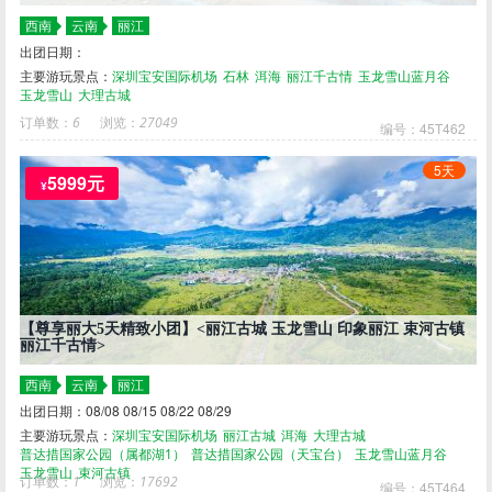
西南
云南
丽江
出团日期：
主要游玩景点：
深圳宝安国际机场
石林
洱海
丽江千古情
玉龙雪山蓝月谷
玉龙雪山
大理古城
订单数：
6
浏览：
27049
编号：45T462
5天
5999元
¥
【尊享丽大5天精致小团】<丽江古城 玉龙雪山 印象丽江 束河古镇
丽江千古情>
西南
云南
丽江
出团日期：08/08 08/15 08/22 08/29
主要游玩景点：
深圳宝安国际机场
丽江古城
洱海
大理古城
普达措国家公园（属都湖1）
普达措国家公园（天宝台）
玉龙雪山蓝月谷
玉龙雪山
束河古镇
订单数：
1
浏览：
17692
编号：45T464