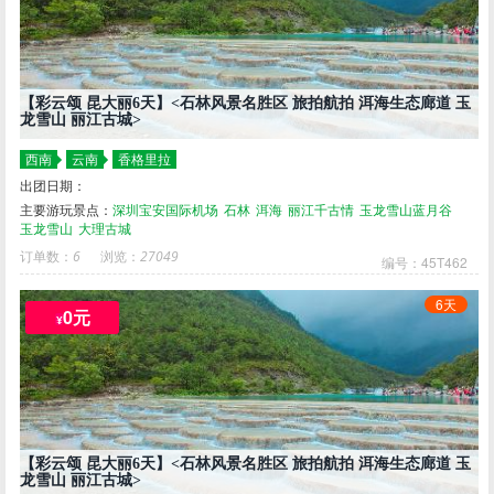
【彩云颂 昆大丽6天】<石林风景名胜区 旅拍航拍 洱海生态廊道 玉
龙雪山 丽江古城>
西南
云南
香格里拉
出团日期：
主要游玩景点：
深圳宝安国际机场
石林
洱海
丽江千古情
玉龙雪山蓝月谷
玉龙雪山
大理古城
订单数：
6
浏览：
27049
编号：45T462
6天
0元
¥
【彩云颂 昆大丽6天】<石林风景名胜区 旅拍航拍 洱海生态廊道 玉
龙雪山 丽江古城>