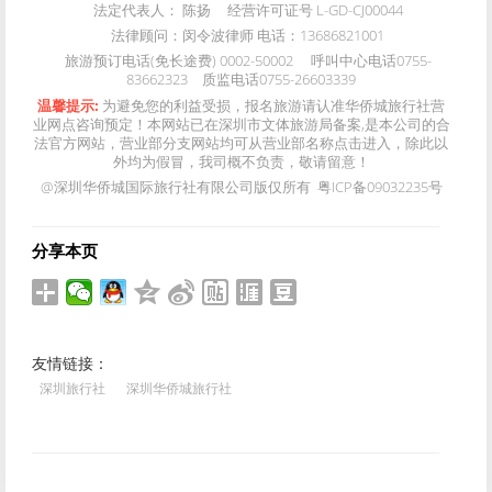
法定代表人：
陈扬
经营许可证号
L-GD-CJ00044
法律顾问：
闵令波律师 电话：13686821001
旅游预订电话(免长途费)
0002-50002
呼叫中心电话
0755-
83662323
质监电话
0755-26603339
温馨提示:
为避免您的利益受损，报名旅游请认准华侨城旅行社营
业网点咨询预定！本网站已在深圳市文体旅游局备案,是本公司的合
法官方网站，营业部分支网站均可从营业部名称点击进入，除此以
外均为假冒，我司概不负责，敬请留意！
@深圳华侨城国际旅行社有限公司版仅所有 粤ICP备09032235号
分享本页
友情链接：
深圳旅行社
深圳华侨城旅行社