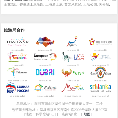
,
,
,
,
,
,
玉龙雪山
香港迪士尼乐园
上海迪士尼
黄龙风景区
天坛公园
吴哥窟
旅游局合作
局
局
局
局
泰国旅游
新加坡旅游
日本旅游
韩国旅游
局
局
局
局
台湾旅游
欧洲旅游
美国旅游
澳大利亚旅游
局
局
局
局
印度尼西亚旅游
迪拜旅游
埃及旅游
南非旅游
局
局
局
局
俄罗斯旅游
马尔代夫旅游
毛里求斯旅游
斯里兰卡旅游
总部地址：
深圳市南山区华侨城光侨街新侨大厦一、二楼
电子商务部地址：
深圳市福田区深南中路2008号华联大厦507室
[地铁：科学馆站B出口，燕南站C出口]
[地图]