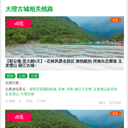
大理古城相关线路
6天
0元
¥
【彩云颂 昆大丽6天】<石林风景名胜区 旅拍航拍 洱海生态廊道 玉
龙雪山 丽江古城>
西南
云南
大理
出团日期：
主要游玩景点：
深圳宝安国际机场
石林
洱海
丽江千古情
玉龙雪山蓝月谷
玉龙雪山
大理古城
订单数：
6
浏览：
27049
编号：45T462
6天
0元
¥