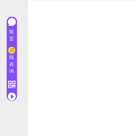
留
言
在
线
咨
询