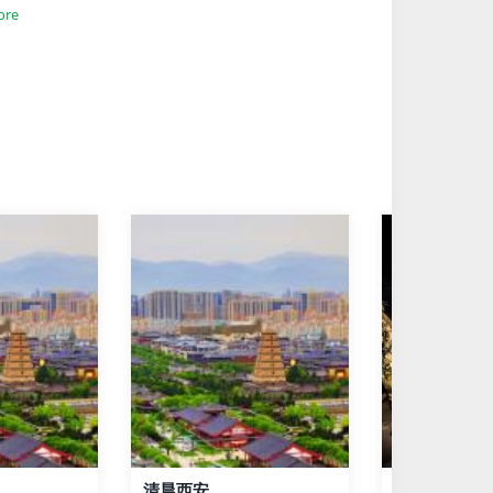
ore
清晨西安
驷马轺车