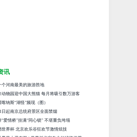
资讯
十个河南最美的旅游胜地
来动物园迎中国大熊猫 每月将吸引数万游客
疆喀纳斯“湖怪”频现（图）
月1日起南京总统府景区全面禁烟
黎“爱情桥”挂满“同心锁” 不堪重负垮塌
档世界杯 北京欢乐谷狂欢节激情炫技