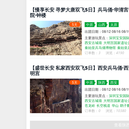
【慢享长安 寻梦大唐双飞5日】兵马俑·华清宫
院·钟楼
5天
中原
山西
太原
出团日期：08/12 08/16 08/19
主要游玩景点：
深圳宝安国
西安古城墙
大明宫国家遗址
秦始皇兵马俑博物馆
秦始皇
西安博物院
深圳宝安国际机
订单数：
3
浏览：
4190
【盛世长安 私家西安双飞5日】西安兵马俑·西
明宫
5天
中原
陕西
西安
出团日期：08/12 08/16 08/19 
主要游玩景点：
深圳宝安国
西安古城墙
大明宫国家遗址
苍龙岭
长空栈道
华山
鹞子
订单数：
0
浏览：
10380
查看陕