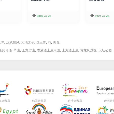
8880views
6925views
,
,
,
,
,
,
无界
汉武雄风
大地之子
盘王界
花
美食
,
,
,
,
,
,
,
皇兵马俑
华山
玉龙雪山
香港迪士尼乐园
上海迪士尼
黄龙风景区
天坛公园
局
局
局
本旅游
韩国旅游
台湾旅游
欧洲旅