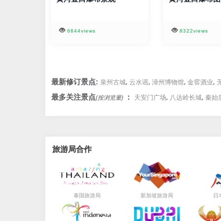
6644views
8322views
,
,
,
,
最新修订景点:
泉州古城
云水谣
漳州博物馆
金窖酒业
,
,
最多关注景点
：
天安门广场
八达岭长城
秦始
(按浏览量)
旅游局合作
局
局
泰国旅游
新加坡旅游
日