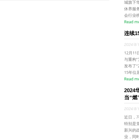
城旗下华
休养服
会行业榜
Read m
连续1
2024/8/
12月1
与重构
发布了“
15年位居
Read m
202
当“燃”
2024/8/
近日，
特别是
新兴的
业，同时