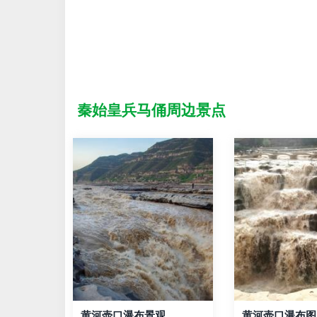
秦始皇兵马俑周边景点
秀
黄河壶口瀑布景观
黄河壶口瀑布图