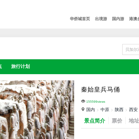
华侨城首页
出境游
国内游
港澳
点
旅行计划
秦始皇兵马俑
155599views
国内
中原
陕西
西安
景点简介
票价
地