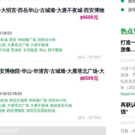
观
·大明宫·西岳华山·古城墙·大唐不夜城·西安博物
游
4699元
¥
热点
 08/23
际机场
西安
钟鼓楼广场
回民街小吃
打造
公园
大雁塔北广场
大唐不夜城
游集..
兵马俑
苍龙岭
长空栈道
华山
鹞子翻身
场
编号：23T897
2024/8/
12月1
安博物院·华山·华清宫·古城墙·大雁塔北广场·大
促进、
6599元
¥
坛在北
告（20
08/23 08/26
Read m
际机场
西安古城墙
钟鼓楼广场
回民街小吃
再获
公园
大雁塔北广场
大唐不夜城
秦始皇兵马俑
翻身
西安博物院
深圳宝安国际机场
强”
编号：23T993
2024/8/
西所有线路
日前，