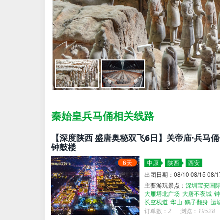
秦始皇兵马俑相关线路
【深度陕西 盛唐奥秘双飞6日】关帝庙·兵马俑·
钟鼓楼
6天
中原
陕西
西安
出团日期：08/10 08/15 08/17 
主要游玩景点：
深圳宝安国
大雁塔北广场
大唐不夜城
钟
长空栈道
华山
鹞子翻身
运
订单数：
2
浏览：
19528