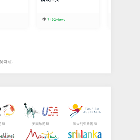
7492views
8988views
,
吴哥窟
局
局
局
游
美国旅游
澳大利亚旅游