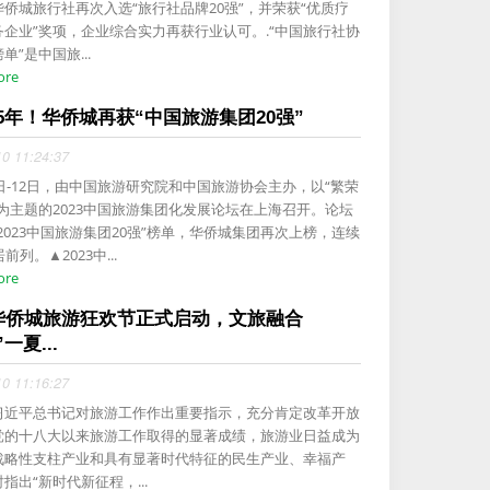
侨城旅行社再次入选“旅行社品牌20强”，并荣获“优质疗
务企业”奖项，企业综合实力再获行业认可。.“中国旅行社协
单”是中国旅...
ore
5年！华侨城再获“中国旅游集团20强”
10 11:24:37
1日-12日，由中国旅游研究院和中国旅游协会主办，以“繁荣
”为主题的2023中国旅游集团化发展论坛在上海召开。论坛
2023中国旅游集团20强”榜单，华侨城集团再次上榜，连续
前列。▲2023中...
ore
4华侨城旅游狂欢节正式启动，文旅融合
一夏...
10 11:16:27
习近平总书记对旅游工作作出重要指示，充分肯定改革开放
党的十八大以来旅游工作取得的显著成绩，旅游业日益成为
战略性支柱产业和具有显著时代特征的民生产业、幸福产
指出“新时代新征程，...