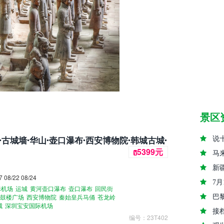
景区
古城墙·华山·壶口瀑布·西安博物院·韩城古城·
说
5399元
¥
马
新
08/22 08/24
7
际机场
运城
黄河壶口瀑布
壶口瀑布
回民街
巴
鼓楼广场
西安博物院
秦始皇兵马俑
苍龙岭
城
深圳宝安国际机场
接
编号：23T402