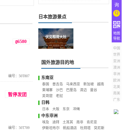
询
Q
日本旅游景点
地图
伏见稻荷大社
导航
6580
¥
中国
世界
亚洲
国外旅游目的地
澳洲
非洲
编号：50T807
东南亚
欧洲
泰国
普吉岛
马来西亚
新加坡
越南
北美
柬埔寨
沙巴
巴厘岛
清迈
曼谷
南美
暂停发团
吴哥窟
老挝
广东
日韩
日本
大阪
东京
冲绳
中东非洲
埃及
迪拜
土耳其
南非
肯尼亚
编号：50T709
伊斯坦布尔
帆船酒店
杜拜塔
突尼斯