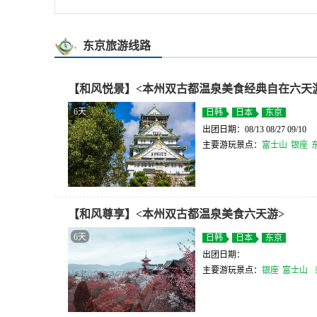
东京旅游线路
【和风悦景】<本州双古都温泉美食经典自在六天
6天
日韩
日本
东京
出团日期：08/13 08/27 09/10
主要游玩景点：
富士山
银座
【和风尊享】<本州双古都温泉美食六天游>
6天
日韩
日本
东京
出团日期：
主要游玩景点：
银座
富士山