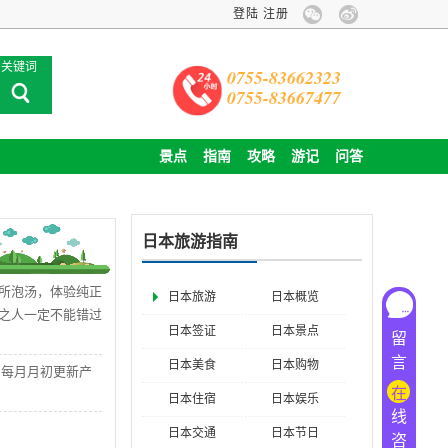
登陆
注册
关键词
0755-83662323
0755-83667477
景点
指南
攻略
游记
问答
日本旅游指南
所泡汤，体验纯正
日本旅游
日本概览
之人一定不能错过
日本签证
日本景点
留
言
日本美食
日本购物
，每月月初更新产
在
日本住宿
日本娱乐
线
日本交通
日本节日
咨