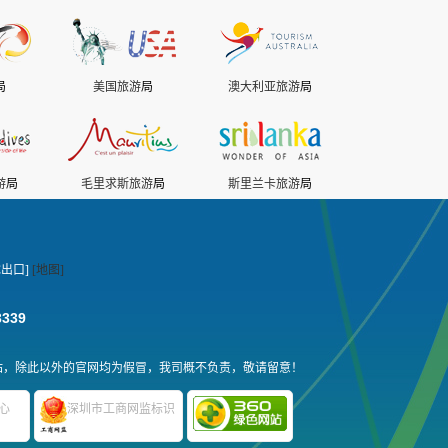
局
美国旅游
局
澳大利亚旅游
局
游
局
毛里求斯旅游
局
斯里兰卡旅游
局
出口]
[地图]
3339
站，除此以外的官网均为假冒，我司概不负责，敬请留意！
心
深圳市工商网监标识