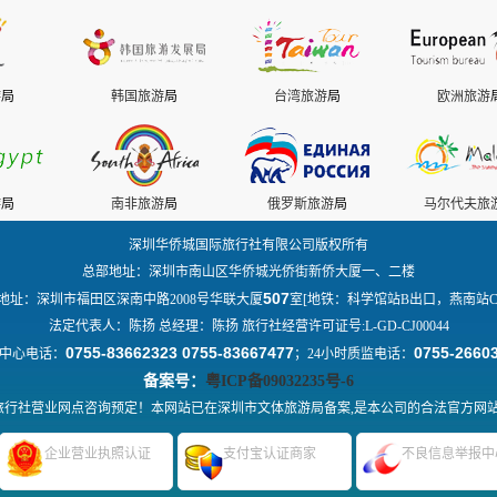
游
局
韩国旅游
局
台湾旅游
局
欧洲旅游
游
局
南非旅游
局
俄罗斯旅游
局
马尔代夫旅
深圳华侨城国际旅行社有限公司版权所有
总部地址：深圳市南山区华侨城光侨街新侨大厦一、二楼
507
地址：深圳市福田区深南中路2008号华联大厦
室[地铁：科学馆站B出口，燕南站C
法定代表人：陈扬 总经理：陈扬 旅行社经营许可证号:L-GD-CJ00044
0755-83662323 0755-83667477
0755-2660
中心电话：
；24小时质监电话：
备案号：
粤ICP备09032235号-6
行社营业网点咨询预定！本网站已在深圳市文体旅游局备案,是本公司的合法官方网
企业营业执照认证
支付宝认证商家
不良信息举报中