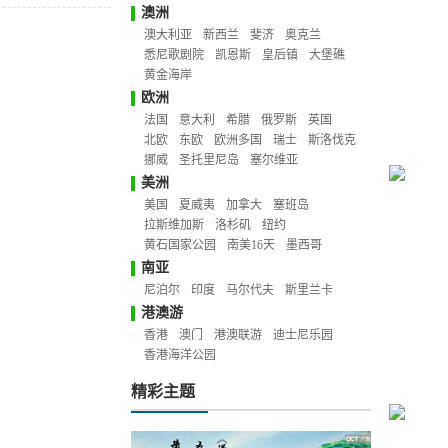
澳洲
澳大利亚
新西兰
斐济
奥克兰
悉尼歌剧院
凯恩斯
皇后镇
大堡礁
黄金海岸
欧洲
法国
意大利
希腊
俄罗斯
英国
北欧
东欧
欧洲多国
瑞士
斯洛伐克
挪威
圣托里尼岛
塞尔维亚
美洲
美国
夏威夷
加拿大
塞班岛
拉斯维加斯
洛杉矶
纽约
黄石国家公园
南美16天
墨西哥
南亚
尼泊尔
印度
马尔代夫
斯里兰卡
港澳游
香港
澳门
港澳联游
迪士尼乐园
香港海洋公园
精彩主题