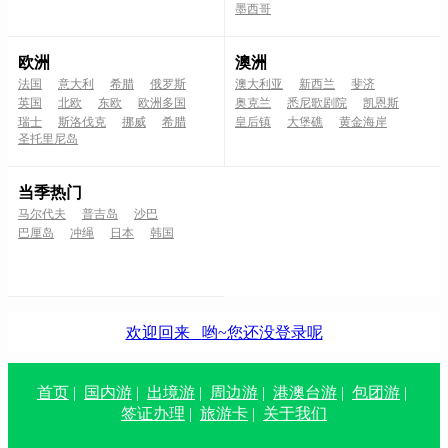
墨西哥
欧洲
澳洲
法国
意大利
希腊
俄罗斯
澳大利亚
新西兰
斐济
英国
北欧
东欧
欧洲多国
奥克兰
悉尼歌剧院
凯恩斯
瑞士
斯洛伐克
挪威
希腊
皇后镇
大堡礁
黄金海岸
圣托里尼岛
当季热门
马尔代夫
普吉岛
沙巴
巴厘岛
冲绳
日本
韩国
欢迎回来
哟~您还没登录呢
首页
|
国内游
|
出境游
|
周边游
|
港澳台游
|
包团游
|
签证办理
|
旅游卡
|
关于我们