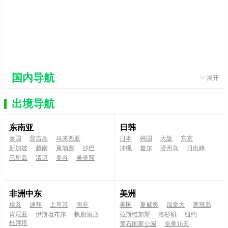
¥1650
出团日期：
08月
【LG08线】<港澳3日游（香港观光+迪
士尼...
订单数：3 浏览：7125
¥1800
出团日期：
08月
国内导航
展开
出境导航
东南亚
日韩
泰国
普吉岛
马来西亚
日本
韩国
大阪
东京
新加坡
越南
柬埔寨
沙巴
冲绳
首尔
济州岛
日出峰
巴厘岛
清迈
曼谷
吴哥窟
非洲中东
美洲
埃及
迪拜
土耳其
南非
美国
夏威夷
加拿大
塞班岛
肯尼亚
伊斯坦布尔
帆船酒店
拉斯维加斯
洛杉矶
纽约
杜拜塔
黄石国家公园
南美16天