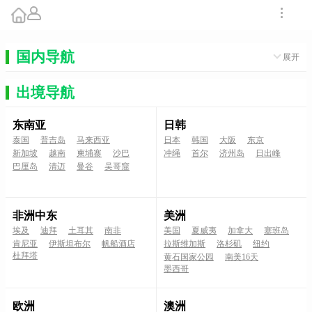
国内导航
展开
出境导航
东南亚
日韩
泰国
普吉岛
马来西亚
日本
韩国
大阪
东京
新加坡
越南
柬埔寨
沙巴
冲绳
首尔
济州岛
日出峰
巴厘岛
清迈
曼谷
吴哥窟
非洲中东
美洲
埃及
迪拜
土耳其
南非
美国
夏威夷
加拿大
塞班岛
肯尼亚
伊斯坦布尔
帆船酒店
拉斯维加斯
洛杉矶
纽约
杜拜塔
黄石国家公园
南美16天
墨西哥
欧洲
澳洲