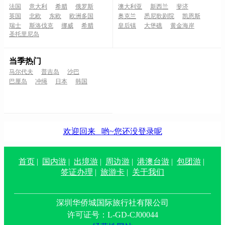
法国
意大利
希腊
俄罗斯
澳大利亚
新西兰
斐济
英国
北欧
东欧
欧洲多国
奥克兰
悉尼歌剧院
凯恩斯
瑞士
斯洛伐克
挪威
希腊
皇后镇
大堡礁
黄金海岸
圣托里尼岛
当季热门
马尔代夫
普吉岛
沙巴
巴厘岛
冲绳
日本
韩国
欢迎回来
哟~您还没登录呢
首页
|
国内游
|
出境游
|
周边游
|
港澳台游
|
包团游
|
签证办理
|
旅游卡
|
关于我们
深圳华侨城国际旅行社有限公司
许可证号：L-GD-CJ00044