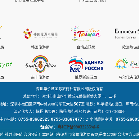
积分使用注意事项
什么是面试销签?
游
局
韩国旅游
局
台湾旅游
局
欧洲旅游
游
局
南非旅游
局
俄罗斯旅游
局
马尔代夫旅
深圳华侨城国际旅行社有限公司版权所有
总部地址：深圳市南山区华侨城光侨街新侨大厦一、二楼
507
地址：深圳市福田区深南中路2008号华联大厦
室[地铁：科学馆站B出口，燕南站C
法定代表人：陈扬 总经理：陈扬 旅行社经营许可证号:L-GD-CJ00044
0755-83662323 0755-83667477
0755-2660
中心电话：
；24小时质监电话：
备案号：
粤ICP备09032235号-6
行社营业网点咨询预定！本网站已在深圳市文体旅游局备案,是本公司的合法官方网