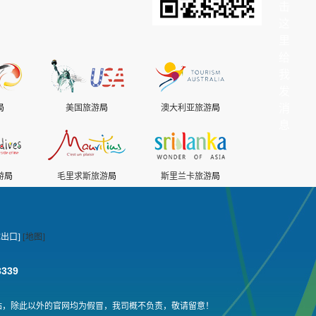
局
美国旅游
局
澳大利亚旅游
局
游
局
毛里求斯旅游
局
斯里兰卡旅游
局
出口]
[地图]
3339
站，除此以外的官网均为假冒，我司概不负责，敬请留意！