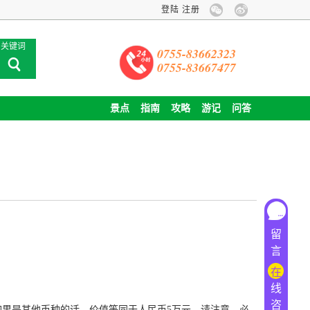
登陆
注册
关键词
0755-83662323
0755-83667477
景点
指南
攻略
游记
问答
留
言
在
线
咨
如果是其他币种的话，价值等同于人民币5万元。请注意，必