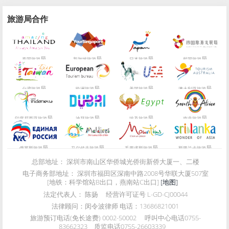
旅游局合作
局
局
局
局
泰国旅游
新加坡旅游
日本旅游
韩国旅游
局
局
局
局
台湾旅游
欧洲旅游
美国旅游
澳大利亚旅游
局
局
局
局
印度尼西亚旅游
迪拜旅游
埃及旅游
南非旅游
局
局
局
局
俄罗斯旅游
马尔代夫旅游
毛里求斯旅游
斯里兰卡旅游
总部地址：
深圳市南山区华侨城光侨街新侨大厦一、二楼
电子商务部地址：
深圳市福田区深南中路2008号华联大厦507室
[地铁：科学馆站B出口，燕南站C出口]
[地图]
法定代表人：
陈扬
经营许可证号
L-GD-CJ00044
法律顾问：
闵令波律师 电话：13686821001
旅游预订电话(免长途费)
0002-50002
呼叫中心电话
0755-
83662323
质监电话
0755-26603339