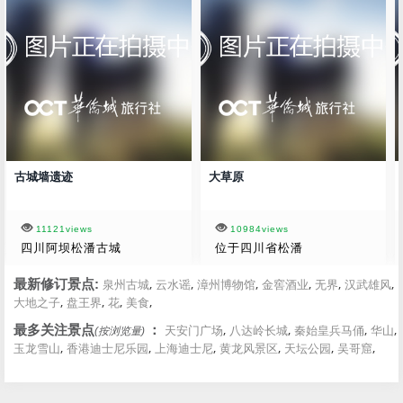
古城墙遗迹
大草原
11121views
10984views
四川阿坝松潘古城
位于四川省松潘
,
,
,
,
,
,
最新修订景点:
泉州古城
云水谣
漳州博物馆
金窖酒业
无界
汉武雄风
,
,
,
,
大地之子
盘王界
花
美食
,
,
,
,
最多关注景点
：
天安门广场
八达岭长城
秦始皇兵马俑
华山
(按浏览量)
,
,
,
,
,
,
玉龙雪山
香港迪士尼乐园
上海迪士尼
黄龙风景区
天坛公园
吴哥窟