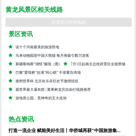
黄龙风景区相关线路
查看四川所有线路
景区资讯
说十个河南最美的旅游胜地
马来动物园迎中国大熊猫 每月将吸引数万游客
新疆喀纳斯“湖怪”频现（图）
7月1日起南京总统府景区全面禁烟
巴黎“爱情桥”挂满“同心锁” 不堪重负垮塌
接档世界杯 北京欢乐谷狂欢节激情炫技
观世界最大瀑布群 | 黄果树龙宫自由行线路推荐
游地质公园，赏神奇的五大连池
热点资讯
打造一流企业 赋能美好生活丨华侨城再获“中国旅游集...