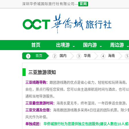
深圳华侨城国际旅行社有限公司—
官网
首页
出境游
国内游
周边游
首页
国内
华南
海南
三亚旅游须知
三亚线路导购：
跟团游线路的优点是省心省力，轻轻松松玩转海南。
自在，景点行程任您安排。您可以自主选择航班时间与酒店，也可以
通和当地导游服务。
三亚最佳旅游时间：
海南长夏无冬，终年湿润，一年四季适合旅游。
三亚交通及住宿：
海南跟团游线路多采用
4
日往返的团队机票。除少
风光作为补偿。
单独成团：
华侨城旅行社为您提供独立包团服务(建议人数在10人