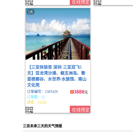
在线预定
5天
【三亚体验官 深圳-三亚双飞5
天】亚龙湾沙滩、蜈支洲岛、黎
苗槟榔谷、水世界/水族馆、南山
文化苑
3880
订单编号：150T429
元
订单数：12
浏览：21122
在线预定
三亚未来三天的天气预报