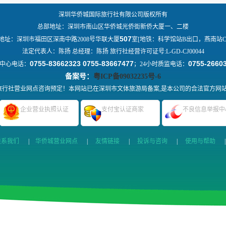
深圳华侨城国际旅行社有限公司版权所有
总部地址：深圳市南山区华侨城光侨街新侨大厦一、二楼
507
地址：深圳市福田区深南中路2008号华联大厦
室[地铁：科学馆站B出口，燕南站C
法定代表人：陈扬 总经理：陈扬 旅行社经营许可证号:L-GD-CJ00044
0755-83662323 0755-83667477
0755-2660
中心电话：
；24小时质监电话：
备案号：
粤ICP备09032235号-6
行社营业网点咨询预定！本网站已在深圳市文体旅游局备案,是本公司的合法官方网
企业营业执照认证
支付宝认证商家
不良信息举报中
联系我们
|
华侨城营业网点
|
友情链接
|
投诉与咨询
|
使用与帮助