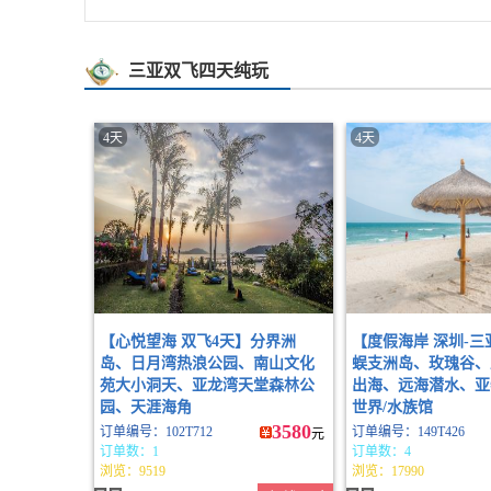
三亚双飞四天纯玩
4天
4天
【心悦望海 双飞4天】分界洲
【度假海岸 深圳-三
岛、日月湾热浪公园、南山文化
蜈支洲岛、玫瑰谷、
苑大小洞天、亚龙湾天堂森林公
出海、远海潜水、亚
园、天涯海角
世界/水族馆
3580
订单编号：102T712
订单编号：149T426
元
订单数：1
订单数：4
浏览：9519
浏览：17990