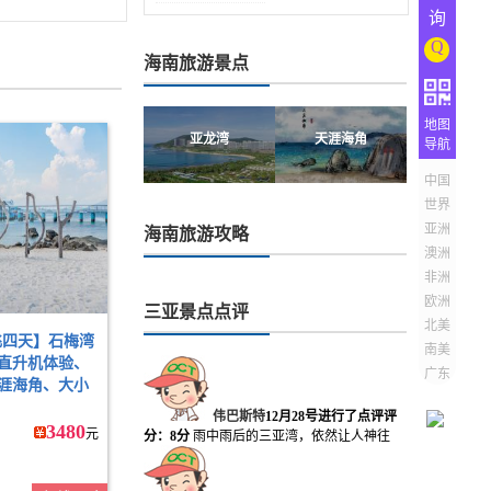
询
Q
海南旅游景点
地图
亚龙湾
天涯海角
导航
中国
世界
亚洲
海南旅游攻略
澳洲
非洲
欧洲
三亚景点点评
北美
飞四天】石梅湾
南美
直升机体验、
广东
涯海角、大小
伟巴斯特
12月28号进行了点评
评
3480
元
分：8分
雨中雨后的三亚湾，依然让人神往