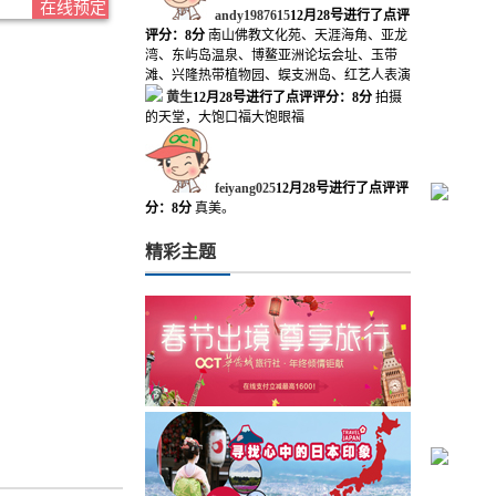
在线预定
andy1987615
12月28号进行了点评
评分：8分
南山佛教文化苑、天涯海角、亚龙
湾、东屿岛温泉、博鳌亚洲论坛会址、玉带
滩、兴隆热带植物园、蜈支洲岛、红艺人表演
黄生
12月28号进行了点评
评分：8分
拍摄
的天堂，大饱口福大饱眼福
feiyang025
12月28号进行了点评
评
分：8分
真美。
精彩主题