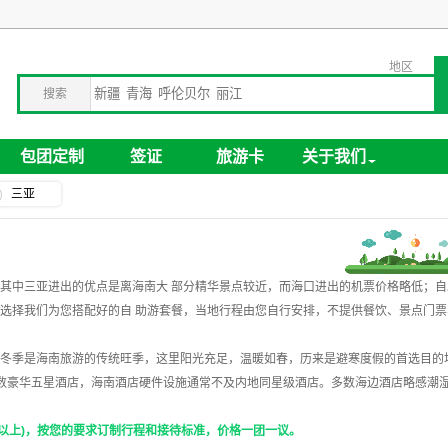
地区
搜索
包团定制
签证
旅游卡
关于我们
三亚
其中三亚进出的优点是离海南大 部分精华景点较近，而海口进出的机票价格略低；
选择我们为您搭配好的自 助游套餐，当地行程由您自行安排，不提供餐饮、景点门票
冬季是海南旅游的传统旺季，这里阳光充足，温暖如春，历来是避寒度假的首选目的
数豪华五星酒店，海南酒店硬件设施通常不及内地同星级酒店。多数海边酒店略感潮
或以上)，按您的要求订制行程和接待标准，价格一团一议。