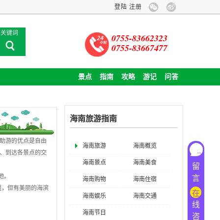
关于旅游卡业务停办公告
登陆
注册
企业包团旅游，全
关键词
0755-83662323
0755-83667477
景点
指南
攻略
游记
问答
海南旅游指南
自助游的优点是自由
海南旅游
海南概览
、到达各景点的交
海南景点
海南美食
留
地。
言
海南购物
海南住宿
湿，但有美丽的海滨
在
海南娱乐
海南交通
线
海南节日
咨