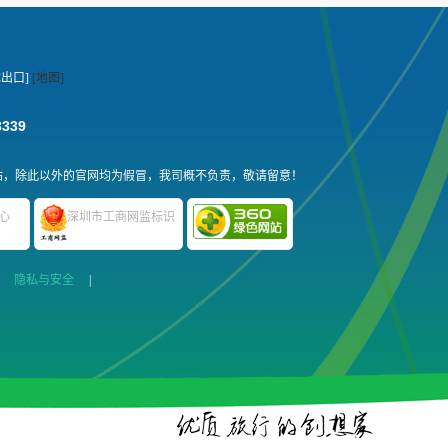
出口]
[地图]
3339
站，除此以外的官网均为假冒，我司概不负责，敬请留意！
心
深圳市工商网监标识
|
隐私与安全
|