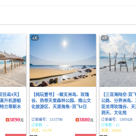
4天
4天
亚往返4天】
【纯玩壹号】<蜈支洲岛、玫瑰
【三亚海陆空-双
直升机游船
谷、热带天堂森林公园、南山文
公路、分界洲岛、
特兰蒂斯水
化旅游区、天涯海角>双飞4日
亚龙湾玫瑰谷、天
洞天、文化苑
3890
3880
订单编号：151T700
订单编号：150T428
元
元
订单数：--
订单数：15
浏览：11179
浏览：20545