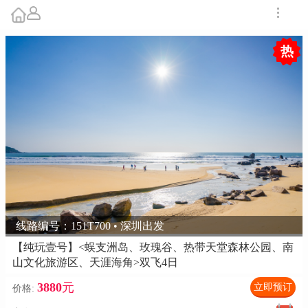
热
线路编号：151T700 • 深圳出发
【纯玩壹号】<蜈支洲岛、玫瑰谷、热带天堂森林公园、南
山文化旅游区、天涯海角>双飞4日
3880
元
立即预订
价格: