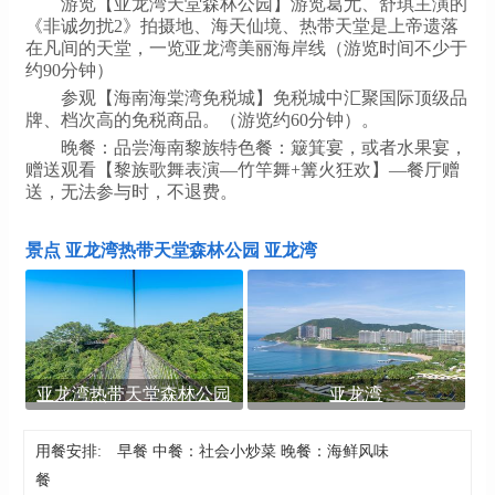
游览【亚龙湾天堂森林公园】游览葛尤、舒琪主演的
《非诚勿扰2》拍摄地、海天仙境、热带天堂是上帝遗落
在凡间的天堂，一览亚龙湾美丽海岸线（游览时间不少于
约90分钟）
参观【海南海棠湾免税城】免税城中汇聚国际顶级品
牌、档次高的免税商品。（游览约60分钟）。
晚餐：品尝海南黎族特色餐：簸箕宴，或者水果宴，
赠送观看【黎族歌舞表演—竹竿舞+篝火狂欢】—餐厅赠
送，无法参与时，不退费。
景点 亚龙湾热带天堂森林公园 亚龙湾
亚龙湾热带天堂森林公园
亚龙湾
用餐安排:
早餐 中餐：社会小炒菜 晚餐：海鲜风味
餐