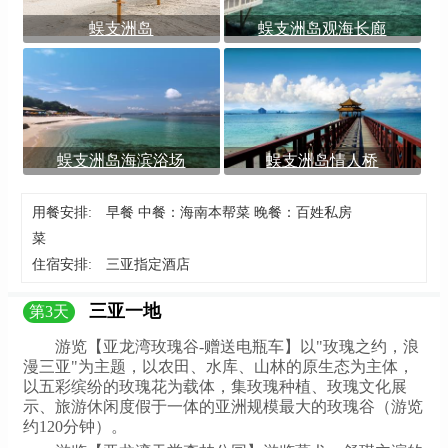
蜈支洲岛
蜈支洲岛观海长廊
蜈支洲岛海滨浴场
蜈支洲岛情人桥
用餐安排:
早餐 中餐：海南本帮菜 晚餐：百姓私房
菜
住宿安排:
三亚指定酒店
三亚一地
第
3
天
游览【亚龙湾玫瑰谷-赠送电瓶车】以"玫瑰之约，浪
漫三亚"为主题，以农田、水库、山林的原生态为主体，
以五彩缤纷的玫瑰花为载体，集玫瑰种植、玫瑰文化展
示、旅游休闲度假于一体的亚洲规模最大的玫瑰谷（游览
约120分钟）。