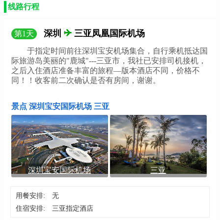
【纯净椰子】<三亚红色娘子军分界洲呀诺达天涯文华苑玫瑰谷四
线路行程
0
天双飞团 >三亚往返
元
【 大玩家-三亚4天游】<直升机飞行、玫瑰谷、呀诺达雨林文化旅
深圳
三亚凤凰国际机场
第
1
天
0
游区、兴隆热带植物园、分界洲岛>
元
于指定时间前往深圳宝安机场集合，自行乘机抵达国
【0购大玩家豪华版-三亚4天双飞】<西岛、槟榔谷、亚龙湾国际玫
际旅游岛美丽的"鹿城"---三亚市，我社已安排司机接机，
0
瑰谷、呀诺达雨林文化区、直升机>
元
之后入住酒店准备丰富的旅程—版本酒店不同，价格不
同！！收客前二次确认是否有房间，谢谢。
【尊贵之旅-三亚4天游】<天涯海角、南山文化旅游区、蜈支洲岛、
0
帆船出海、直升飞机体验>
元
景点 深圳宝安国际机场 三亚
深圳宝安国际机场
三亚
用餐安排:
无
住宿安排:
三亚指定酒店