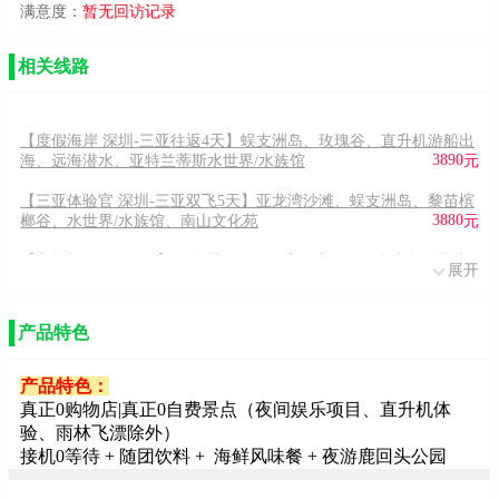
满意度：
暂无回访记录
相关线路
【度假海岸 深圳-三亚往返4天】蜈支洲岛、玫瑰谷、直升机游船出
3890
海、远海潜水、亚特兰蒂斯水世界/水族馆
元
【三亚体验官 深圳-三亚双飞5天】亚龙湾沙滩、蜈支洲岛、黎苗槟
3880
榔谷、水世界/水族馆、南山文化苑
元
【心悦望海 双飞4天】分界洲岛、日月湾热浪公园、南山文化苑大
展开
3580
小洞天、亚龙湾天堂森林公园、天涯海角
元
【三亚海陆空-双飞四天】石梅湾公路、分界洲岛、直升机体验、亚
产品特色
3480
龙湾玫瑰谷、天涯海角、大小洞天、文化苑
元
【艇疯玩】<深圳三亚双飞4天游--蜈支洲岛、南山文化旅游区、天
产品特色：
0
涯海角、升级一晚网评五钻度假酒店>
元
真正0购物店|真正0自费景点（夜间娱乐项目、直升机体
验、雨林飞漂除外）
【五星海景 深圳-三亚往返4天】蜈支洲岛、南山文华苑、天堂森林
接机0等待 + 随团饮料 + 海鲜风味餐 + 夜游鹿回头公园
0
公园、天涯海角、玫瑰谷干古情演出
元