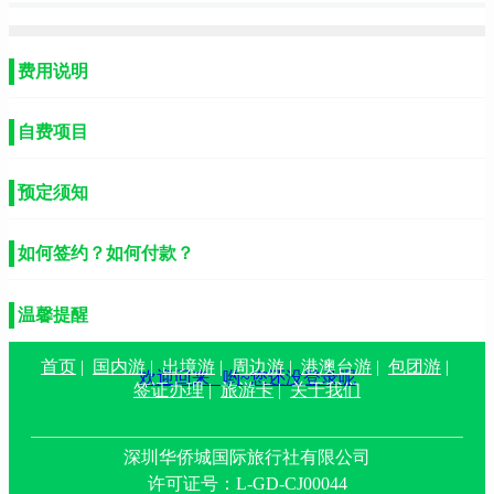
费用说明
自费项目
预定须知
如何签约？如何付款？
温馨提醒
首页
|
国内游
|
出境游
|
周边游
|
港澳台游
|
包团游
|
欢迎回来
哟~您还没登录呢
签证办理
|
旅游卡
|
关于我们
深圳华侨城国际旅行社有限公司
许可证号：L-GD-CJ00044