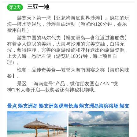
三亚一地
第
2
天
游览天下第一湾【亚龙湾海底世界沙滩】。疯狂的玩
海—潜水等娱乐，沙滩自由活动（游览约120分钟，娱乐
费用自理）；
游览中国的马尔代夫【蜈支洲岛—含往返过渡船费】
有着令人惊叹的美丽，大海与沙滩的完美交融，白得无
瑕，蓝得纯净，完善的旅游设施和花样迭出的旅游资源，
上天入海，悉听君便（游览约180分钟，海上项目自
理）。
晚餐：品传奇美食—被誉为海南国宴之称【海鲜风味
餐】。
景区：“海南壹号”产品，微信朋友圈点ZAN “微
神”PK大赛开启—获奖者还有神秘礼物哦。
景点 蜈支洲岛 蜈支洲岛观海长廊 蜈支洲岛海滨浴场 蜈支
洲岛情人桥