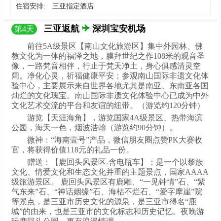
住宿安排:
三亚指定酒店
三亚返航
深圳宝安机场
第
4
天
前往5A级景区【南山文化旅游区】集中外园林、佛
教文化为一体的福泽之地，膜拜世纪之作108米的观音圣
像，一路梵音相伴，行止于梵天净土，身心俱感清灵空
阔。净化心灵，祈福健康平安；参观南山国际非遗文化体
验中心，主要展示来自世界各地尤其是南亚、东南亚各国
灿烂的文化瑰宝。南山国际非遗文化体验中心已成为中外
文化艺术交流的平台和友谊的纽带。（游览约120分钟）
游览【天涯海角】，游览国家4A级景区、热带海滨
公园，海天一色，烟波浩翰（游览约90分钟）。
微神：“海南壹号”产品，微信朋友圈点赞PK大赛收
官，将获得价值118元的礼品一份。
赠送：【鹿回头风景区-含电瓶车】：是一个以黎族
文化、情爱文化和生态文化并重的主题景点，国家AAAA
级旅游景区。 鹿回头风景区有鹿雕、“一见钟情”石、“紫
气东来”石、“神话姻缘”石、海枯不烂石、“爱字摩崖”院
等景点，是三亚市历史文化的源泉，是三亚市得名“鹿
城”的由来，也是三亚市的文化标志和历史记忆。夜晚游