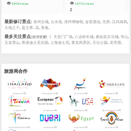
5909views
18751views
2
,
,
,
,
,
,
最新修订景点:
泉州古城
云水谣
漳州博物馆
金窖酒业
无界
汉武雄风
,
,
,
,
大地之子
盘王界
花
美食
,
,
,
,
最多关注景点
：
天安门广场
八达岭长城
秦始皇兵马俑
华山
(按浏览量)
,
,
,
,
,
,
玉龙雪山
香港迪士尼乐园
上海迪士尼
黄龙风景区
天坛公园
吴哥窟
旅游局合作
局
局
局
局
泰国旅游
新加坡旅游
日本旅游
韩国旅游
局
局
局
局
台湾旅游
欧洲旅游
美国旅游
澳大利亚旅游
局
局
局
局
印度尼西亚旅游
迪拜旅游
埃及旅游
南非旅游