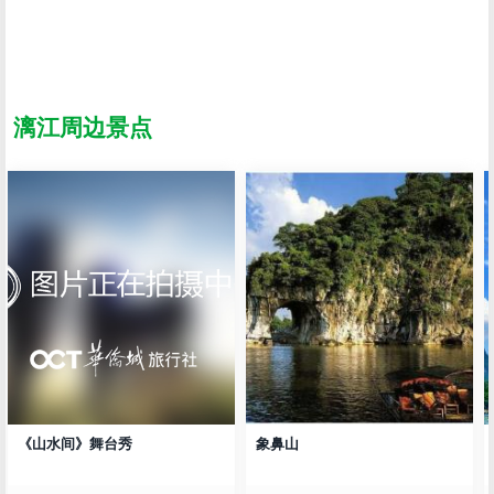
漓江周边景点
《山水间》舞台秀
象鼻山