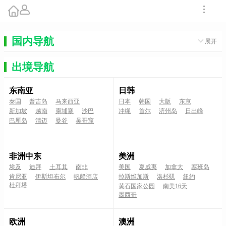
国内导航
展开
出境导航
东南亚
日韩
泰国
普吉岛
马来西亚
日本
韩国
大阪
东京
新加坡
越南
柬埔寨
沙巴
冲绳
首尔
济州岛
日出峰
巴厘岛
清迈
曼谷
吴哥窟
非洲中东
美洲
埃及
迪拜
土耳其
南非
美国
夏威夷
加拿大
塞班岛
肯尼亚
伊斯坦布尔
帆船酒店
拉斯维加斯
洛杉矶
纽约
杜拜塔
黄石国家公园
南美16天
墨西哥
欧洲
澳洲