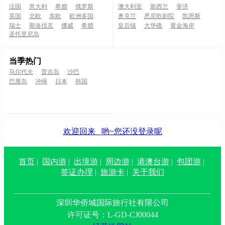
法国
意大利
希腊
俄罗斯
澳大利亚
新西兰
斐济
英国
北欧
东欧
欧洲多国
奥克兰
悉尼歌剧院
凯恩斯
瑞士
斯洛伐克
挪威
希腊
皇后镇
大堡礁
黄金海岸
圣托里尼岛
当季热门
马尔代夫
普吉岛
沙巴
巴厘岛
冲绳
日本
韩国
欢迎回来
哟~您还没登录呢
首页
|
国内游
|
出境游
|
周边游
|
港澳台游
|
包团游
|
签证办理
|
旅游卡
|
关于我们
深圳华侨城国际旅行社有限公司
许可证号：L-GD-CJ00044