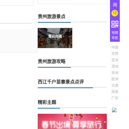
询
Q
贵州旅游景点
地图
青岩古镇
导航
中国
世界
亚洲
贵州旅游攻略
澳洲
非洲
欧洲
西江千户苗寨景点点评
北美
南美
广东
精彩主题