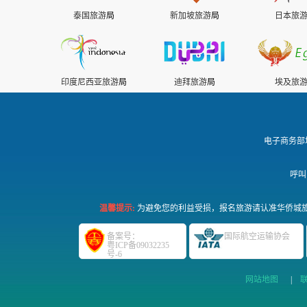
泰国旅游
局
新加坡旅游
局
日本旅
印度尼西亚旅游
局
迪拜旅游
局
埃及旅
电子商务部
呼叫
温馨提示:
为避免您的利益受损，报名旅游请认准华侨城旅
备案号：
国际航空运输协会
粤ICP备09032235
号-6
网站地图
|