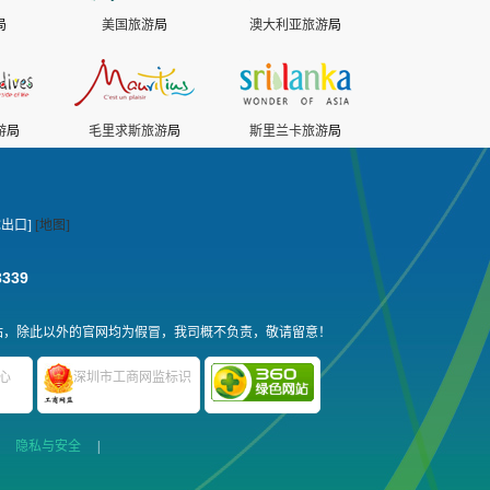
局
美国旅游
局
澳大利亚旅游
局
游
局
毛里求斯旅游
局
斯里兰卡旅游
局
出口]
[地图]
3339
站，除此以外的官网均为假冒，我司概不负责，敬请留意！
心
深圳市工商网监标识
|
隐私与安全
|