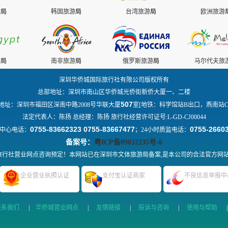
游
局
韩国旅游
局
台湾旅游
局
欧洲旅游
游
局
南非旅游
局
俄罗斯旅游
局
马尔代夫旅
深圳华侨城国际旅行社有限公司版权所有
总部地址：深圳市南山区华侨城光侨街新侨大厦一、二楼
507
地址：深圳市福田区深南中路2008号华联大厦
室[地铁：科学馆站B出口，燕南站C
法定代表人：陈扬 总经理：陈扬 旅行社经营许可证号:L-GD-CJ00044
0755-83662323 0755-83667477
0755-2660
中心电话：
；24小时质监电话：
备案号：
粤ICP备09032235号-6
行社营业网点咨询预定！本网站已在深圳市文体旅游局备案,是本公司的合法官方网
企业营业执照认证
支付宝认证商家
不良信息举报中
联系我们
|
华侨城营业网点
|
友情链接
|
投诉与咨询
|
使用与帮助