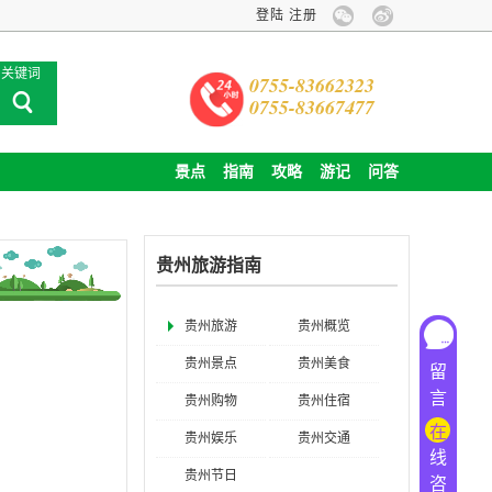
登陆
注册
关键词
0755-83662323
0755-83667477
景点
指南
攻略
游记
问答
贵州旅游指南
贵州旅游
贵州概览
贵州景点
贵州美食
留
言
贵州购物
贵州住宿
在
贵州娱乐
贵州交通
线
贵州节日
咨