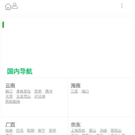
内罗毕旅游线路
更多线路
【众行肯尼亚10天】<安博塞利国家公园
马赛马拉国家野生动物保护区 东非大裂
谷 >
订单数：3 浏览：14281
¥23999
出团日期：
08-09月
国内导航
云南
海南
丽江
香格里拉
昆明
腾冲
三亚
海口
大理
玉龙雪山
泸沽湖
西双版纳
广西
华东
桂林
巴马
阳朔
南宁
贺州
上海苏杭
黄山
乌镇
普陀山