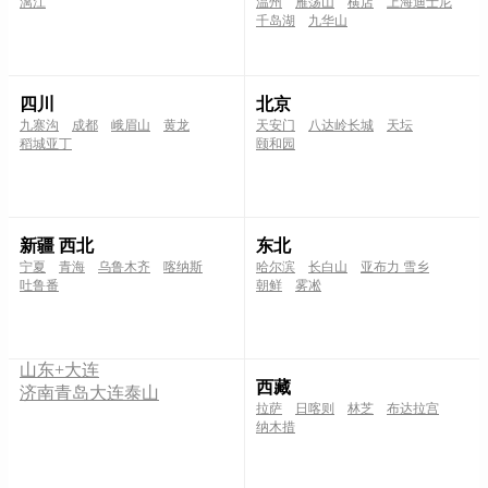
漓江
温州
雁荡山
横店
上海迪士尼
千岛湖
九华山
四川
北京
九寨沟
成都
峨眉山
黄龙
天安门
八达岭长城
天坛
稻城亚丁
颐和园
新疆 西北
东北
宁夏
青海
乌鲁木齐
喀纳斯
哈尔滨
长白山
亚布力 雪乡
吐鲁番
朝鲜
雾凇
山东+大连
西藏
济南
青岛
大连
泰山
拉萨
日喀则
林芝
布达拉宫
纳木措