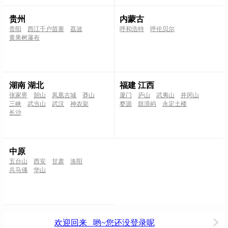
贵州
内蒙古
贵阳
西江千户苗寨
荔波
呼和浩特
呼伦贝尔
黄果树瀑布
湖南 湖北
福建 江西
张家界
韶山
凤凰古城
莽山
厦门
庐山
武夷山
井冈山
三峡
武当山
武汉
神农架
婺源
鼓浪屿
永定土楼
长沙
中原
五台山
西安
甘肃
洛阳
兵马俑
华山
欢迎回来
哟~您还没登录呢