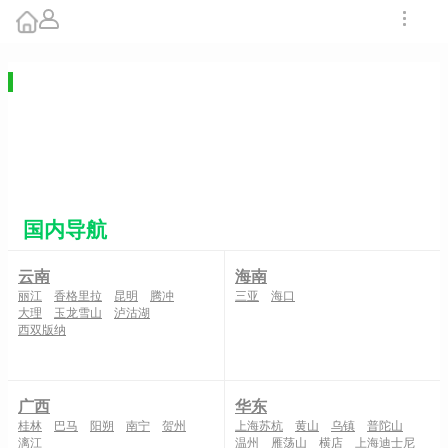
诺维萨德旅游线路
更多线路
【百年玫瑰庆典】<东欧巴尔干九国深度
纯玩21天游>广州-布达佩斯·往返直飞
订单数：3 浏览：12956
¥0
出团日期：
--
国内导航
云南
海南
丽江
香格里拉
昆明
腾冲
三亚
海口
大理
玉龙雪山
泸沽湖
西双版纳
广西
华东
桂林
巴马
阳朔
南宁
贺州
上海苏杭
黄山
乌镇
普陀山
漓江
温州
雁荡山
横店
上海迪士尼