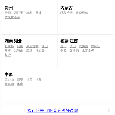
贵州
内蒙古
贵阳
西江千户苗寨
荔波
呼和浩特
呼伦贝尔
黄果树瀑布
湖南 湖北
福建 江西
张家界
韶山
凤凰古城
莽山
厦门
庐山
武夷山
井冈山
三峡
武当山
武汉
神农架
婺源
鼓浪屿
永定土楼
长沙
中原
五台山
西安
甘肃
洛阳
兵马俑
华山
欢迎回来
哟~您还没登录呢