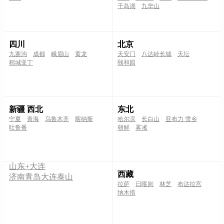
千岛湖
九华山
四川
北京
九寨沟
成都
峨眉山
黄龙
天安门
八达岭长城
天坛
稻城亚丁
颐和园
新疆 西北
东北
宁夏
青海
乌鲁木齐
喀纳斯
哈尔滨
长白山
亚布力 雪乡
吐鲁番
朝鲜
雾凇
山东+大连
西藏
济南
青岛
大连
泰山
拉萨
日喀则
林芝
布达拉宫
纳木措