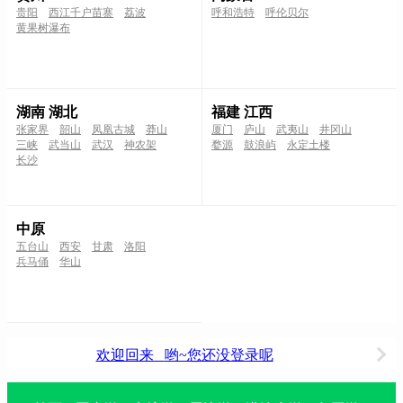
贵阳
西江千户苗寨
荔波
呼和浩特
呼伦贝尔
黄果树瀑布
湖南 湖北
福建 江西
张家界
韶山
凤凰古城
莽山
厦门
庐山
武夷山
井冈山
三峡
武当山
武汉
神农架
婺源
鼓浪屿
永定土楼
长沙
中原
五台山
西安
甘肃
洛阳
兵马俑
华山
欢迎回来
哟~您还没登录呢