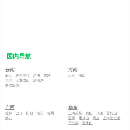
¥0
出团日期：
--
富国岛旅游线路
更多线路
【越南海岛风情】<恋上富国岛五天精品
小团>全程4晚海边五星酒店，2人成行
订单数：1 浏览：7961
¥4999
出团日期：
08月
国内导航
云南
海南
丽江
香格里拉
昆明
腾冲
三亚
海口
大理
玉龙雪山
泸沽湖
西双版纳
广西
华东
桂林
巴马
阳朔
南宁
贺州
上海苏杭
黄山
乌镇
普陀山
漓江
温州
雁荡山
横店
上海迪士尼
千岛湖
九华山