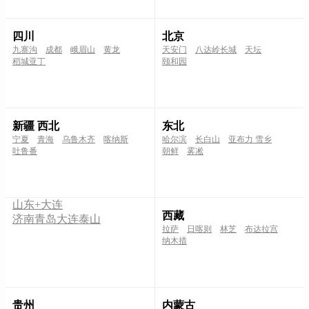
四川
北京
九寨沟
成都
峨眉山
黄龙
天安门
八达岭长城
天坛
稻城亚丁
颐和园
新疆 西北
东北
宁夏
青海
乌鲁木齐
喀纳斯
哈尔滨
长白山
亚布力 雪乡
吐鲁番
朝鲜
雾凇
山东+大连
西藏
济南
青岛
大连
泰山
拉萨
日喀则
林芝
布达拉宫
纳木措
贵州
内蒙古