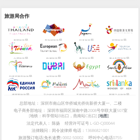
旅游局合作
局
局
局
局
泰国旅游
新加坡旅游
日本旅游
韩国旅游
局
局
局
局
台湾旅游
欧洲旅游
美国旅游
澳大利亚旅游
局
局
局
局
印度尼西亚旅游
迪拜旅游
埃及旅游
南非旅游
局
局
局
局
俄罗斯旅游
马尔代夫旅游
毛里求斯旅游
斯里兰卡旅游
总部地址：
深圳市南山区华侨城光侨街新侨大厦一、二楼
电子商务部地址：
深圳市福田区深南中路2008号华联大厦507室
[地铁：科学馆站B出口，燕南站C出口]
[地图]
法定代表人：
陈扬
经营许可证号
L-GD-CJ00044
法律顾问：
闵令波律师 电话：13686821001
旅游预订电话(免长途费)
0002-50002
呼叫中心电话
0755-