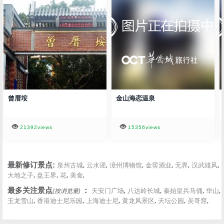
曾厝垵
金山海恋温泉
21392views
15356views
,
,
,
,
,
,
最新修订景点:
泉州古城
云水谣
漳州博物馆
金窖酒业
无界
汉武雄风
,
,
,
,
大地之子
盘王界
花
美食
,
,
,
,
最多关注景点
：
天安门广场
八达岭长城
秦始皇兵马俑
华山
(按浏览量)
,
,
,
,
,
,
玉龙雪山
香港迪士尼乐园
上海迪士尼
黄龙风景区
天坛公园
吴哥窟