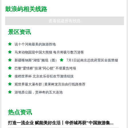
鼓浪屿相关线路
查看福建所有线路
景区资讯
说十个河南最美的旅游胜地
马来动物园迎中国大熊猫 每月将吸引数万游客
新疆喀纳斯“湖怪”频现（图）
7月1日起南京总统府景区全面禁烟
巴黎“爱情桥”挂满“同心锁” 不堪重负垮塌
接档世界杯 北京欢乐谷狂欢节激情炫技
观世界最大瀑布群 | 黄果树龙宫自由行线路推荐
游地质公园，赏神奇的五大连池
热点资讯
打造一流企业 赋能美好生活丨华侨城再获“中国旅游集...