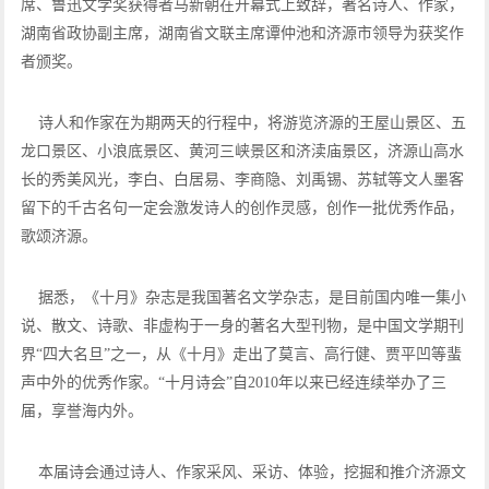
席、鲁迅文学奖获得者马新朝在开幕式上致辞，著名诗人、作家，
湖南省政协副主席，湖南省文联主席谭仲池和济源市领导为获奖作
者颁奖。
诗人和作家在为期两天的行程中，将游览济源的王屋山景区、五
龙口景区、小浪底景区、黄河三峡景区和济渎庙景区，济源山高水
长的秀美风光，李白、白居易、李商隐、刘禹锡、苏轼等文人墨客
留下的千古名句一定会激发诗人的创作灵感，创作一批优秀作品，
歌颂济源。
据悉，《十月》杂志是我国著名文学杂志，是目前国内唯一集小
说、散文、诗歌、非虚构于一身的著名大型刊物，是中国文学期刊
界“四大名旦”之一，从《十月》走出了莫言、高行健、贾平凹等蜚
声中外的优秀作家。“十月诗会”自2010年以来已经连续举办了三
届，享誉海内外。
本届诗会通过诗人、作家采风、采访、体验，挖掘和推介济源文