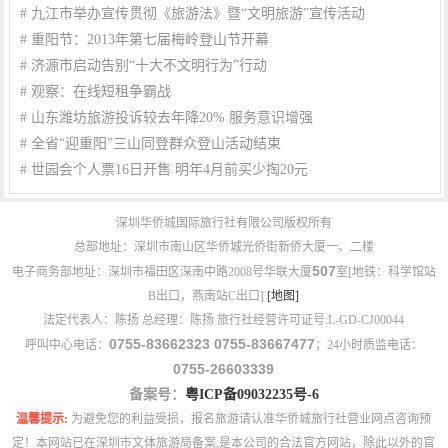
#
九江市举办宣传贯彻《旅游法》暨“文明旅游”宣传活动
#
重阳节：2013年第七届梅岭登山节开幕
#
济源市启动告别“十大不文明行为”行动
#
观察：在线短租争霸战
#
山东潍坊旅游投诉较去年降20% 服务意识增强
#
全省“迎重阳”三山同登群众登山活动结束
#
世园会个人票16日开售 明年4月前买少掏20元
深圳华侨城国际旅行社有限公司版权所有
总部地址：深圳市南山区华侨城光侨街新侨大厦一、二楼
507
电子商务部地址：深圳市福田区深南中路2008号华联大厦
室[地铁：科学馆站
B出口，燕南站C出口]
[地图]
法定代表人：陈扬 总经理：陈扬 旅行社经营许可证号:L-GD-CJ00044
0755-83662323 0755-83667477
呼叫中心电话：
；24小时质监电话：
0755-26603339
备案号：
粤ICP备09032235号-6
温馨提示:
为避免您的利益受损，报名旅游请认准华侨城旅行社营业网点咨询预
定！本网站已在深圳市文体旅游局备案,是本公司的合法官方网站，除此以外的官