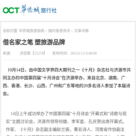
当前位置
华侨城旅游指南
>
国内旅游资讯
> 文章详细
借名家之笔 塑旅游品牌
来源：
浏览数【15278】
发布时间：2013/11/5 0:00:00
10月14日，由中国文学界四大期刊之一《十月》杂志社与济源市共
同主办的中国第四届“十月诗会”在济源举办，来自北京、湖南、广
西、香港、长沙、山西、广州和广东等地的20多名诗人参加了本届诗
会。
14日上午成功举办了中国第四届“十月诗会”开幕式和“诗歌与现
实”主题讨论会，济源市领导何雄、李军星、孔庆贺出席开幕式。
作家、《十月》杂志副主编赵兰振，著名诗人、河南省作协副主