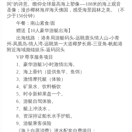
间"的诗意。瞻仰全球最高海上塑像----108米的海上观音
圣像；漫步椰林海岸海天佛国，感受海景园林之美。（不
少于150分钟）
午餐：南山素食/面
赠送【10人豪华游艇出海】
出海线路 ：港务局游艇码头-远眺鹿头情人山-小青
州-凤凰岛-情人湾-远眺第一大道椰梦长廊-三亚角-帆船港
附近海域抛锚娱乐-返码回头
VIP 尊享服务项目
1、豪华游艇3小时激情出海。
2、海上垂钓（提供鱼竿、鱼饵）
3、激情摩托艇（体验）
4、矿泉水、饮料畅饮
5、时令新鲜果盘一个。
6、游艇自驾体验。
7、艇上冲淡水 。
8、资深持证船长水手护航。
9、游艇乘客保险
《海上自愿消费》潜水配套自费项目：