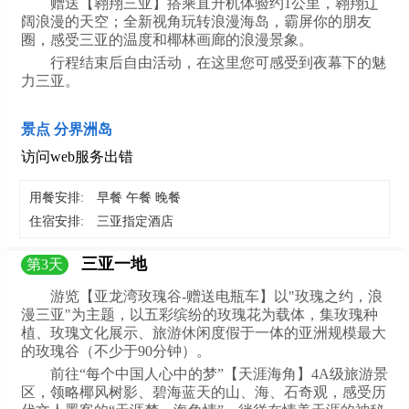
赠送【翱翔三亚】搭乘直升机体验约1公里，翱翔辽
阔浪漫的天空；全新视角玩转浪漫海岛，霸屏你的朋友
圈，感受三亚的温度和椰林画廊的浪漫景象。
行程结束后自由活动，在这里您可感受到夜幕下的魅
力三亚。
景点 分界洲岛
访问web服务出错
用餐安排:
早餐 午餐 晚餐
住宿安排:
三亚指定酒店
三亚一地
第
3
天
游览【亚龙湾玫瑰谷-赠送电瓶车】以"玫瑰之约，浪
漫三亚"为主题，以五彩缤纷的玫瑰花为载体，集玫瑰种
植、玫瑰文化展示、旅游休闲度假于一体的亚洲规模最大
的玫瑰谷（不少于90分钟）。
前往“每个中国人心中的梦”【天涯海角】4A级旅游景
区，领略椰风树影、碧海蓝天的山、海、石奇观，感受历