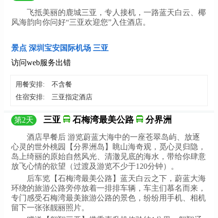
飞抵美丽的鹿城三亚，专人接机，一路蓝天白云、椰
风海韵向你问好“三亚欢迎您”入住酒店。
景点 深圳宝安国际机场 三亚
访问web服务出错
用餐安排:
不含餐
住宿安排:
三亚指定酒店
三亚
石梅湾最美公路
分界洲
第
2
天
酒店早餐后 游览蔚蓝大海中的一座苍翠岛屿、放逐
心灵的世外桃园【分界洲岛】眺山海奇观，觅心灵归隐，
岛上绮丽的原始自然风光、清澈见底的海水，带给你肆意
放飞心情的欲望（过渡及游览不少于120分钟）。
后车览【石梅湾最美公路】蓝天白云之下，蔚蓝大海
环绕的旅游公路旁停放着一排排车辆，车主们慕名而来，
专门感受石梅湾最美旅游公路的景色，纷纷用手机、相机
留下一张张靓丽照片。