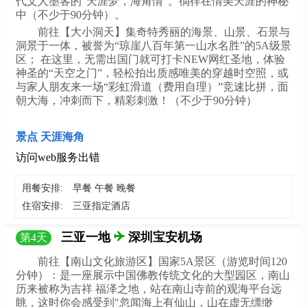
代文人墨客的“天涯梦，海角情”。徜徉在情美天涯的神秘
中（不少于90分钟）。
前往【大小洞天】集奇特秀丽的海景、山景、石景与
洞景于一体，被誉为“琼崖八百年第一山水名胜”的5A级景
区； 在这里，无需出国门就可打卡NEW网红圣地，体验
神圣的“天空之门”，轻松拍出质感唯美的穿越时空照，或
与家人朋友来一场“彩虹滑道（费用自理）”竞速比拼，面
朝大海，冲刺而下，精彩刺激！（不少于90分钟）
景点 天涯海角
访问web服务出错
用餐安排:
早餐 午餐 晚餐
住宿安排:
三亚指定酒店
三亚一地
深圳宝安机场
第
4
天
前往【南山文化旅游区】国家5A景区（游览时间120
分钟）：是一座展示中国佛教传统文化的大型园区，南山
历来被称为吉祥 福泽之地，站在南山寺前的观海平台远
眺，这时你会感受到"忽闻海上有仙山，山在虚无缥缈