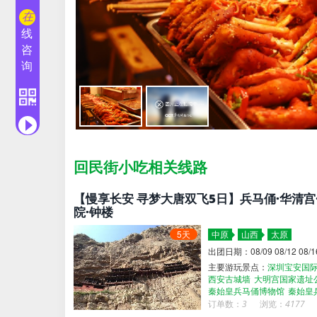
在
线
咨
询
回民街小吃相关线路
【慢享长安 寻梦大唐双飞5日】兵马俑·华清宫
院·钟楼
5天
中原
山西
太原
出团日期：08/09 08/12 08/16 
主要游玩景点：
深圳宝安国
西安古城墙
大明宫国家遗址
秦始皇兵马俑博物馆
秦始皇
西安博物院
深圳宝安国际机
订单数：
3
浏览：
4177