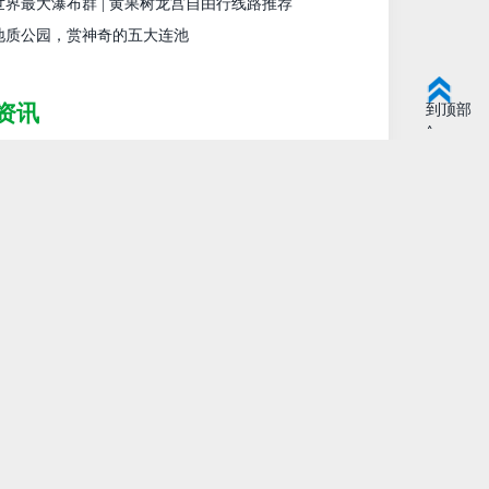
世界最大瀑布群 | 黄果树龙宫自由行线路推荐
地质公园，赏神奇的五大连池
到顶部
资讯
^
一流企业 赋能美好生活丨华侨城再获“中国旅
.
10 11:34:10
1日-12日，由中国旅游研究院和中国旅游协会主办，以“政策
产业创新与旅游复苏”为主题的2022中国旅游集团化发展论
京和上海举行。论坛期间正式发布《中国旅游集团化发展报
22）》，同时公布了...
ore
认可！华侨城旅行社再次入选“旅行社品牌20
10 11:29:27
中国旅行社协会发布第五届中国旅行社协会行业榜单，华侨