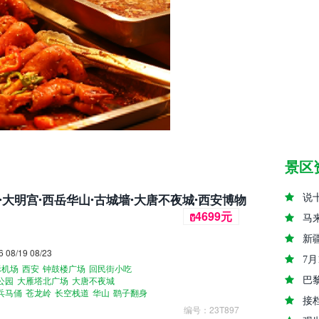
景区
·大明宫·西岳华山·古城墙·大唐不夜城·西安博物
说
4699元
¥
马
新
08/19 08/23
7
际机场
西安
钟鼓楼广场
回民街小吃
巴
公园
大雁塔北广场
大唐不夜城
兵马俑
苍龙岭
长空栈道
华山
鹞子翻身
接
场
编号：23T897