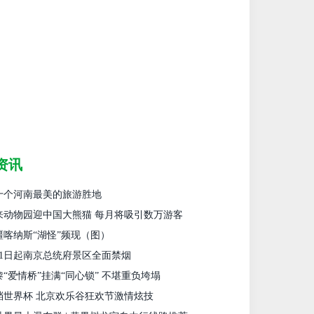
资讯
十个河南最美的旅游胜地
来动物园迎中国大熊猫 每月将吸引数万游客
疆喀纳斯“湖怪”频现（图）
月1日起南京总统府景区全面禁烟
黎“爱情桥”挂满“同心锁” 不堪重负垮塌
档世界杯 北京欢乐谷狂欢节激情炫技