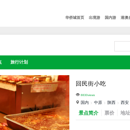
华侨城首页
出境游
国内游
港澳
点
旅行计划
回民街小吃
8830views
国内
中原
陕西
西安
景点简介
票价
地