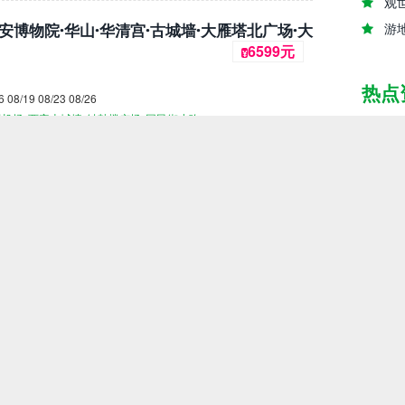
观
安博物院·华山·华清宫·古城墙·大雁塔北广场·大
游
6599元
¥
热点
08/19 08/23 08/26
际机场
西安古城墙
钟鼓楼广场
回民街小吃
打造
公园
大雁塔北广场
大唐不夜城
秦始皇兵马俑
游集..
翻身
西安博物院
深圳宝安国际机场
编号：23T993
2024/8/
12月1
西所有线路
促进、
坛在北
告（20
Read m
再获
强”
2024/8/
日前，