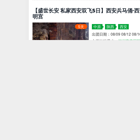
【盛世长安 私家西安双飞5日】西安兵马俑·西
明宫
5天
中原
陕西
西安
出团日期：08/09 08/12 08/16 
主要游玩景点：
深圳宝安国
西安古城墙
大明宫国家遗址
苍龙岭
长空栈道
华山
鹞子
订单数：
0
浏览：
10370
查看陕