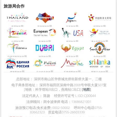
旅游局合作
局
局
局
局
泰国旅游
新加坡旅游
日本旅游
韩国旅游
局
局
局
局
台湾旅游
欧洲旅游
美国旅游
澳大利亚旅游
局
局
局
局
印度尼西亚旅游
迪拜旅游
埃及旅游
南非旅游
局
局
局
局
俄罗斯旅游
马尔代夫旅游
毛里求斯旅游
斯里兰卡旅游
总部地址：
深圳市南山区华侨城光侨街新侨大厦一、二楼
电子商务部地址：
深圳市福田区深南中路2008号华联大厦507室
[地铁：科学馆站B出口，燕南站C出口]
[地图]
法定代表人：
陈扬
经营许可证号
L-GD-CJ00044
法律顾问：
闵令波律师 电话：13686821001
旅游预订电话(免长途费)
0002-50002
呼叫中心电话
0755-
83662323
质监电话
0755-26603339