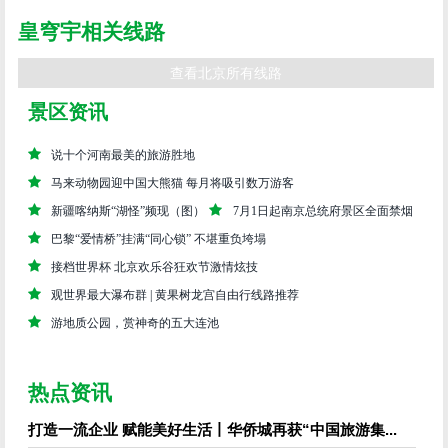
皇穹宇相关线路
查看北京所有线路
景区资讯
说十个河南最美的旅游胜地
马来动物园迎中国大熊猫 每月将吸引数万游客
新疆喀纳斯“湖怪”频现（图）
7月1日起南京总统府景区全面禁烟
巴黎“爱情桥”挂满“同心锁” 不堪重负垮塌
接档世界杯 北京欢乐谷狂欢节激情炫技
观世界最大瀑布群 | 黄果树龙宫自由行线路推荐
游地质公园，赏神奇的五大连池
热点资讯
打造一流企业 赋能美好生活丨华侨城再获“中国旅游集...