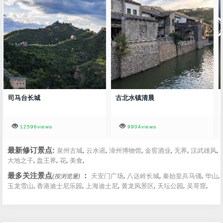
司马台长城
古北水镇清晨
12596views
9904views
,
,
,
,
,
,
最新修订景点:
泉州古城
云水谣
漳州博物馆
金窖酒业
无界
汉武雄风
,
,
,
,
大地之子
盘王界
花
美食
,
,
,
,
最多关注景点
：
天安门广场
八达岭长城
秦始皇兵马俑
华山
(按浏览量)
,
,
,
,
,
,
玉龙雪山
香港迪士尼乐园
上海迪士尼
黄龙风景区
天坛公园
吴哥窟