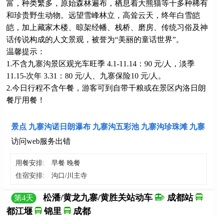
富，种类繁多，原始森林遍布，栖息着大熊猫等十多种稀有
和珍贵野生动物。远望雪峰林立，高耸云天，终年白雪皑
皑，加上藏家木楼、晾架经幡、栈桥、磨房、传统习俗及神
话传说构成的人文景观，被誉为“美丽的童话世界”。
温馨提示：
1.不含九寨沟景区观光车旺季 4.1-11.14：90 元/人，淡季
11.15-次年 3.31：80 元/人、九寨保险10 元/人。
2.今日行程不含午餐，游客可到自带干粮或在景区内洛日朗
餐厅用餐！
景点 九寨沟诺日朗瀑布 九寨沟五彩池 九寨沟珍珠滩 九寨
访问web服务出错
沟瀑布
用餐安排:
早餐 晚餐
住宿安排:
沟口/川主寺
松潘/黄龙九寨/黄胜关站动车
成都站
第
4
天
都江堰
锦里
成都