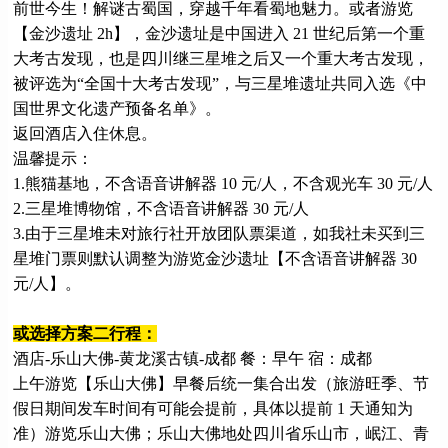
前世今生！解谜古蜀国，穿越千年看蜀地魅力。或者游览
【金沙遗址 2h】，金沙遗址是中国进入 21 世纪后第一个重
大考古发现，也是四川继三星堆之后又一个重大考古发现，
被评选为“全国十大考古发现”，与三星堆遗址共同入选《中
国世界文化遗产预备名单》。
返回酒店入住休息。
温馨提示：
1.熊猫基地，不含语音讲解器 10 元/人，不含观光车 30 元/人
2.三星堆博物馆，不含语音讲解器 30 元/人
3.由于三星堆未对旅行社开放团队票渠道，如我社未买到三
星堆门票则默认调整为游览金沙遗址【不含语音讲解器 30
元/人】。
或选择方案二行程：
酒店-乐山大佛-黄龙溪古镇-成都 餐：早午 宿：成都
上午游览【乐山大佛】早餐后统一集合出发（旅游旺季、节
假日期间发车时间有可能会提前，具体以提前 1 天通知为
准）游览乐山大佛；乐山大佛地处四川省乐山市，岷江、青