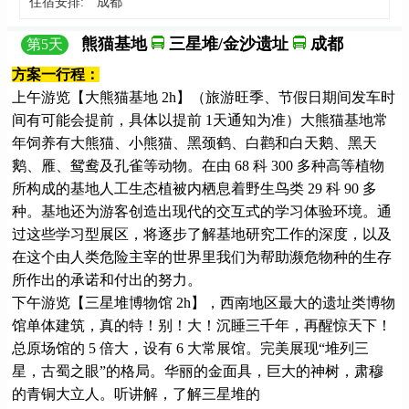
住宿安排:
成都
熊猫基地
三星堆/金沙遗址
成都
第
5
天
方案一行程：
上午游览【大熊猫基地 2h】（旅游旺季、节假日期间发车时
间有可能会提前，具体以提前 1天通知为准）大熊猫基地常
年饲养有大熊猫、小熊猫、黑颈鹤、白鹳和白天鹅、黑天
鹅、雁、鸳鸯及孔雀等动物。在由 68 科 300 多种高等植物
所构成的基地人工生态植被内栖息着野生鸟类 29 科 90 多
种。基地还为游客创造出现代的交互式的学习体验环境。通
过这些学习型展区，将逐步了解基地研究工作的深度，以及
在这个由人类危险主宰的世界里我们为帮助濒危物种的生存
所作出的承诺和付出的努力。
下午游览【三星堆博物馆 2h】，西南地区最大的遗址类博物
馆单体建筑，真的特！别！大！沉睡三千年，再醒惊天下！
总原场馆的 5 倍大，设有 6 大常展馆。完美展现“堆列三
星，古蜀之眼”的格局。华丽的金面具，巨大的神树，肃穆
的青铜大立人。听讲解，了解三星堆的