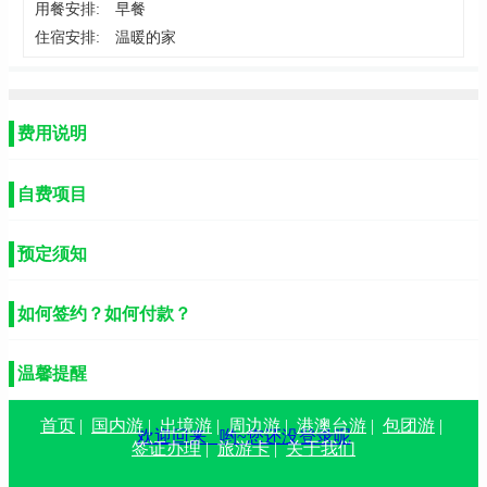
用餐安排:
早餐
住宿安排:
温暖的家
费用说明
自费项目
预定须知
如何签约？如何付款？
温馨提醒
首页
|
国内游
|
出境游
|
周边游
|
港澳台游
|
包团游
|
欢迎回来
哟~您还没登录呢
签证办理
|
旅游卡
|
关于我们