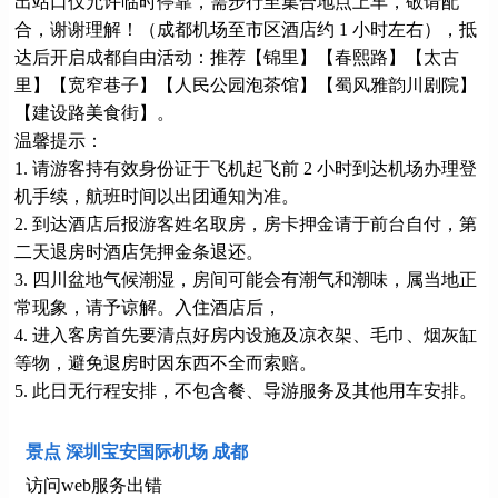
出站口仅允许临时停靠，需步行至集合地点上车，敬请配
合，谢谢理解！（成都机场至市区酒店约 1 小时左右），抵
达后开启成都自由活动：推荐【锦里】【春熙路】【太古
里】【宽窄巷子】【人民公园泡茶馆】【蜀风雅韵川剧院】
【建设路美食街】。
温馨提示：
1. 请游客持有效身份证于飞机起飞前 2 小时到达机场办理登
机手续，航班时间以出团通知为准。
2. 到达酒店后报游客姓名取房，房卡押金请于前台自付，第
二天退房时酒店凭押金条退还。
3. 四川盆地气候潮湿，房间可能会有潮气和潮味，属当地正
常现象，请予谅解。入住酒店后，
4. 进入客房首先要清点好房内设施及凉衣架、毛巾、烟灰缸
等物，避免退房时因东西不全而索赔。
5. 此日无行程安排，不包含餐、导游服务及其他用车安排。
景点 深圳宝安国际机场 成都
访问web服务出错