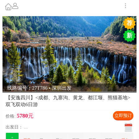
荐
新
线路编号：27T786 • 深圳出发
【安逸四川】<成都、九寨沟、黄龙、都江堰、熊猫基地>
双飞双动6日游
5780
元
立即预订
价格:
出发日：
...
+