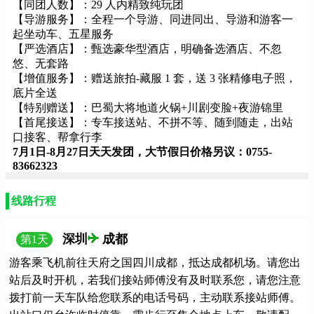
【同团人数】：29 人内精致纯玩团
【导游服务】：全程一个导游、同进同出、导游和游客一
起坐动车、五星服务
【严选酒店】：甄选豪华型酒店，明确备选酒店、不忽
悠、无套路
【增值服务】：赠送旅拍-藏服 1 套，送 3 张精修电子照，
底片全送
【特别赠送】：巴蜀大将地道火锅+川剧变脸+夜游锦里
【首尾接送】：专车接送站、不拼不等、随到随走，出站
口接客、帮拿行李
7月1日-8月27日天天发团，大节假日价格另议：0755-
83662323
线路行程
深圳
成都
第
1
天
游客乘飞机前往天府之国四川成都，抵达成都机场。请您出
站后及时开机，若我们接站师傅没有及时联系您，请您注意
拨打前一天车队给您联系的电话号码，主动联系接站师傅。