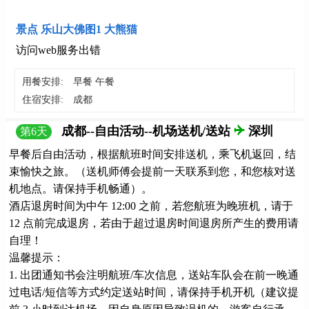
景点 乐山大佛图1 大熊猫
访问web服务出错
用餐安排:
早餐 午餐
住宿安排:
成都
成都--自由活动--机场送机/送站
深圳
第
6
天
早餐后自由活动，根据航班时间安排送机，乘飞机返回，结
束愉快之旅。（送机师傅会提前一天联系到您，和您核对送
机地点。请保持手机畅通）。
酒店退房时间为中午 12:00 之前，若您航班为晚班机，请于
12 点前完成退房，若由于超过退房时间退房所产生的费用请
自理！
温馨提示：
1. 出团通知书会注明航班/车次信息，送站车队会在前一晚通
过电话/短信等方式约定送站时间，请保持手机开机（建议提