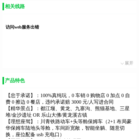
相关线路
访问web服务出错
展开
产品特色
【忠于承诺】：100%真纯玩，0 车销 0 购物店 0 加点 0 自
费 0 擦边 0 餐店，违约承诺赔 3000 元/人写进合同
【精华景点】：都江堰、黄龙、九寨沟、熊猫基地、三星
堆/金沙遗址 OR 乐山大佛/黄龙溪古镇
【理想座驾】：川青铁路动车+头等舱保姆车（2+1 布局豪
华保姆车陆地头等舱，车间距宽敞，智能坐躺、随意切
换，座位配备 usb 充电口）