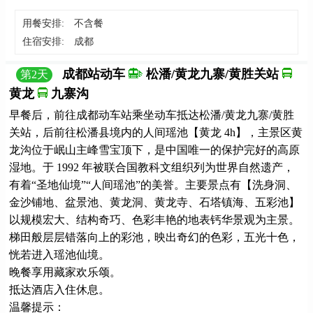
用餐安排:
不含餐
住宿安排:
成都
成都站动车
松潘/黄龙九寨/黄胜关站
第
2
天
黄龙
九寨沟
早餐后，前往成都动车站乘坐动车抵达松潘/黄龙九寨/黄胜
关站，后前往松潘县境内的人间瑶池【黄龙 4h】，主景区黄
龙沟位于岷山主峰雪宝顶下，是中国唯一的保护完好的高原
湿地。于 1992 年被联合国教科文组织列为世界自然遗产，
有着“圣地仙境”“人间瑶池”的美誉。主要景点有【洗身洞、
金沙铺地、盆景池、黄龙洞、黄龙寺、石塔镇海、五彩池】
以规模宏大、结构奇巧、色彩丰艳的地表钙华景观为主景。
梯田般层层错落向上的彩池，映出奇幻的色彩，五光十色，
恍若进入瑶池仙境。
晚餐享用藏家欢乐颂。
抵达酒店入住休息。
温馨提示：