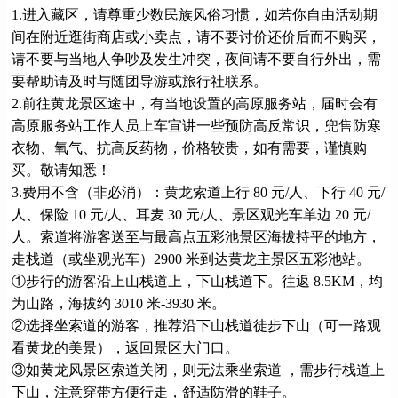
1.进入藏区，请尊重少数民族风俗习惯，如若你自由活动期
间在附近逛街商店或小卖点，请不要讨价还价后而不购买，
请不要与当地人争吵及发生冲突，夜间请不要自行外出，需
要帮助请及时与随团导游或旅行社联系。
2.前往黄龙景区途中，有当地设置的高原服务站，届时会有
高原服务站工作人员上车宣讲一些预防高反常识，兜售防寒
衣物、氧气、抗高反药物，价格较贵，如有需要，谨慎购
买。敬请知悉！
3.费用不含（非必消）：黄龙索道上行 80 元/人、下行 40 元/
人、保险 10 元/人、耳麦 30 元/人、景区观光车单边 20 元/
人。索道将游客送至与最高点五彩池景区海拔持平的地方，
走栈道（或坐观光车）2900 米到达黄龙主景区五彩池站。
①步行的游客沿上山栈道上，下山栈道下。往返 8.5KM，均
为山路，海拔约 3010 米-3930 米。
②选择坐索道的游客，推荐沿下山栈道徒步下山（可一路观
看黄龙的美景），返回景区大门口。
③如黄龙风景区索道关闭，则无法乘坐索道 ，需步行栈道上
下山，注意穿带方便行走，舒适防滑的鞋子。