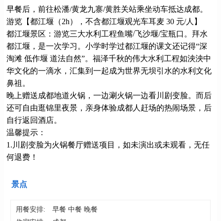
早餐后，前往松潘/黄龙九寨/黄胜关站乘坐动车抵达成都。
游览【都江堰（2h），不含都江堰观光车耳麦 30 元/人】
都江堰景区：游览三大水利工程鱼嘴/飞沙堰/宝瓶口。拜水
都江堰，是一次学习。小学时学过都江堰的课文还记得“深
淘滩 低作堰 道法自然”。福泽千秋的伟大水利工程如泱泱中
华文化的一滴水，汇集到一起成为世界无坝引水的水利文化
鼻祖。
晚上赠送成都地道火锅，一边涮火锅一边看川剧变脸。而后
还可自由逛锦里夜景，亲身体验成都人赶场的热闹场景，后
自行返回酒店。
温馨提示：
1.川剧变脸为火锅餐厅赠送项目，如未演出或未观看，无任
何退费！
景点
用餐安排:
早餐 中餐 晚餐