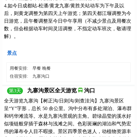
4.如今日成都站-松潘/黄龙九寨/黄胜关站动车为下午及以
后，则黄龙调整为第四天上午游览；第四天都江堰调整为今
日游览，且午餐调整至今日中午享用（不减少景点及用餐次
数，但会根据动车时间灵活调整，不指定动车班次，敬请理
解）。
景点
用餐安排:
早餐 晚餐
住宿安排:
九寨沟口
九寨沟景区全天游览
沟口
第
3
天
全天游览九寨沟【树正沟/日则沟/则查洼沟】九寨沟景区
呈“Y”字形，总长 50 余公里。沟中分布有多处湖泊、瀑布群
和钙华滩流等。水是九寨沟景观的主角。碧绿晶莹的溪水好
似项链般穿插于森林与浅滩之间。色彩斑斓的湖泊和气势宏
伟的瀑布令人目不暇接。景区四季景色迷人，动植物资源丰