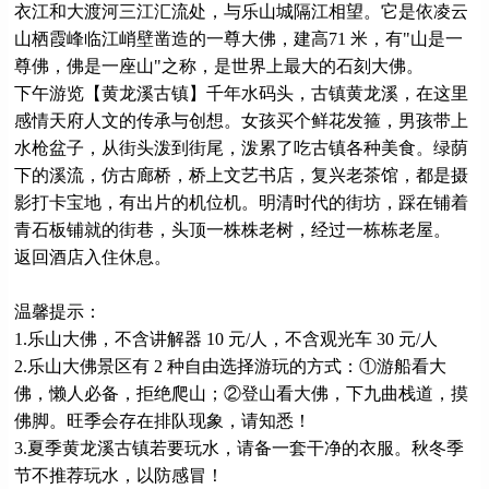
衣江和大渡河三江汇流处，与乐山城隔江相望。它是依凌云
山栖霞峰临江峭壁凿造的一尊大佛，建高71 米，有"山是一
尊佛，佛是一座山"之称，是世界上最大的石刻大佛。
下午游览【黄龙溪古镇】千年水码头，古镇黄龙溪，在这里
感情天府人文的传承与创想。女孩买个鲜花发箍，男孩带上
水枪盆子，从街头泼到街尾，泼累了吃古镇各种美食。绿荫
下的溪流，仿古廊桥，桥上文艺书店，复兴老茶馆，都是摄
影打卡宝地，有出片的机位机。明清时代的街坊，踩在铺着
青石板铺就的街巷，头顶一株株老树，经过一栋栋老屋。
返回酒店入住休息。
温馨提示：
1.乐山大佛，不含讲解器 10 元/人，不含观光车 30 元/人
2.乐山大佛景区有 2 种自由选择游玩的方式：①游船看大
佛，懒人必备，拒绝爬山；②登山看大佛，下九曲栈道，摸
佛脚。旺季会存在排队现象，请知悉！
3.夏季黄龙溪古镇若要玩水，请备一套干净的衣服。秋冬季
节不推荐玩水，以防感冒！