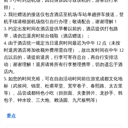
前 3 小时到达机场，因自身原因导致误机的，游客自行承
担）。
2. 我社赠送的接送仅包含酒店至机场/车站单趟拼车接送，登
机手续请根据机场指引自行办理；敬请配合，谢谢理解！
3. 约定出发时间在酒店提供早餐以前的，酒店提供打包路
早，请勿忘退房时前台领取（酒店赠送）；
4. 由于酒店统一规定当日退房时间最迟为中午 12 点（未按
时退房酒店将加收额外费用需自理），故出发时间在中午 12
点以后的，请提前退房，行李可寄存总台，再自行安排活
动；谢谢理解！退房请将所有行李整理携带，切勿遗忘于酒
店内。
5. 如您的时间充裕，可在自由活动时间前往游览成都文化地
标（武侯祠、锦里、杜甫草堂、宽窄巷子、春熙路、太古里
等）、品尝成都特色小吃（担担面、夫妻肺片、龙抄手、韩
包子、钟水饺、三大炮、赖汤圆、九尺板鸭等）
景点