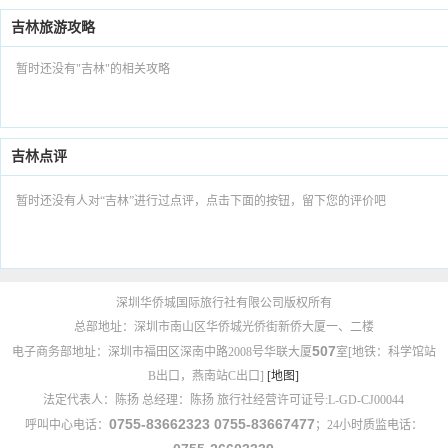
吉林旅游攻略
暂时还没有"吉林"的相关攻略
吉林点评
暂时还没有人对“吉林”进行过点评，点击下面的按钮，留下您的评价吧
深圳华侨城国际旅行社有限公司版权所有
总部地址：深圳市南山区华侨城光侨街新侨大厦一、二楼
507
电子商务部地址：深圳市福田区深南中路2008号华联大厦
室[地铁：科学馆站
B出口，燕南站C出口]
[地图]
法定代表人：陈扬 总经理：陈扬 旅行社经营许可证号:L-GD-CJ00044
0755-83662323 0755-83667477
呼叫中心电话：
；24小时质监电话：