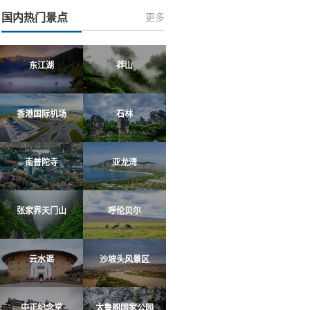
国内热门景点
更多
东江湖
莽山
香港国际机场
石林
南普陀寺
亚龙湾
张家界天门山
呼伦贝尔
云水谣
沙坡头风景区
中正纪念堂
太鲁阁国家公园