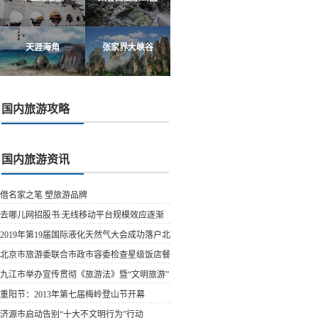
天涯海角
张家界大峡谷
国内旅游攻略
国内旅游资讯
借名家之笔 塑旅游品牌
去哪儿网招股书:无线移动平台规模效应逐渐
显露
2019年第19届国际液化天然气大会成功落户北
京
北京市旅游委联合市政市容委检查星级饭店餐
饮场所燃气...
九江市举办宣传贯彻《旅游法》暨“文明旅游”
宣传活动
重阳节：2013年第七届梅岭登山节开幕
济源市启动告别“十大不文明行为”行动