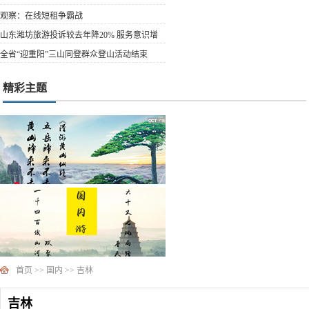
观察：在线短租争霸战
山东潍坊旅游投诉较去年降20% 服务意识增
强
全省“迎重阳”三山同登群众登山活动结束
精彩主题
首页
>>
国内
>>
吉林
吉林