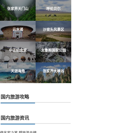
张家界天门山
呼伦贝尔
云水谣
沙坡头风景区
中正纪念堂
太鲁阁国家公园
天涯海角
张家界大峡谷
国内旅游攻略
国内旅游资讯
借名家之笔 塑旅游品牌