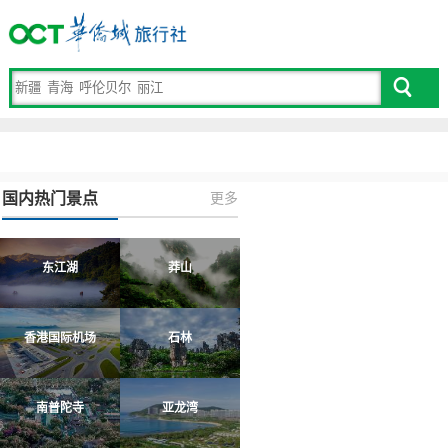
国内热门景点
更多
东江湖
莽山
香港国际机场
石林
南普陀寺
亚龙湾