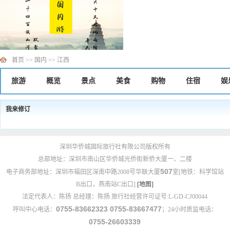
首页
>>
国内
>>
江西
旅游
概览
景点
美食
购物
住宿
娱
我来修订
深圳华侨城国际旅行社有限公司版权所有
总部地址：深圳市南山区华侨城光侨街新侨大厦一、二楼
507
电子商务部地址：深圳市福田区深南中路2008号华联大厦
室[地铁：科学馆站
B出口，燕南站C出口]
[地图]
法定代表人：陈扬 总经理：陈扬 旅行社经营许可证号:L-GD-CJ00044
0755-83662323 0755-83667477
呼叫中心电话：
；24小时质监电话：
0755-26603339