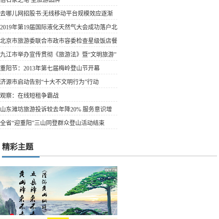
去哪儿网招股书:无线移动平台规模效应逐渐
显露
2019年第19届国际液化天然气大会成功落户北
京
北京市旅游委联合市政市容委检查星级饭店餐
饮场所燃气...
九江市举办宣传贯彻《旅游法》暨“文明旅游”
宣传活动
重阳节：2013年第七届梅岭登山节开幕
济源市启动告别“十大不文明行为”行动
观察：在线短租争霸战
山东潍坊旅游投诉较去年降20% 服务意识增
强
全省“迎重阳”三山同登群众登山活动结束
精彩主题