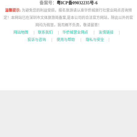
备案号：
粤ICP备09032235号-6
温馨提示:
为避免您的利益受损，报名旅游请认准华侨城旅行社营业网点咨询预
定！本网站已在深圳市文体旅游局备案,是本公司的合法官方网站，除此以外的官
网均为假冒，我司概不负责，敬请留意！
网站地图
|
联系我们
|
华侨城营业网点
|
友情链接
|
投诉与咨询
|
使用与帮助
|
隐私与安全
|