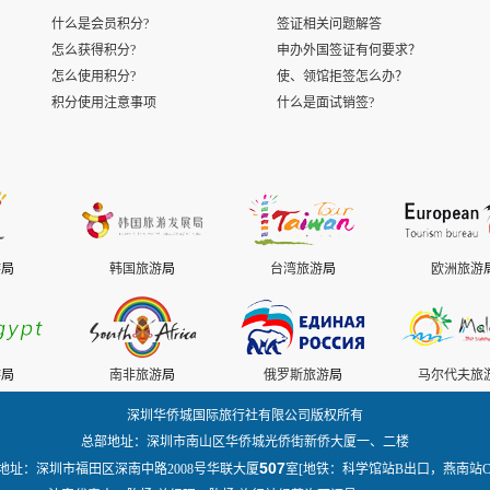
什么是会员积分?
签证相关问题解答
怎么获得积分?
申办外国签证有何要求？
怎么使用积分?
使、领馆拒签怎么办？
积分使用注意事项
什么是面试销签?
游
局
韩国旅游
局
台湾旅游
局
欧洲旅游
游
局
南非旅游
局
俄罗斯旅游
局
马尔代夫旅
深圳华侨城国际旅行社有限公司版权所有
总部地址：深圳市南山区华侨城光侨街新侨大厦一、二楼
507
地址：深圳市福田区深南中路2008号华联大厦
室[地铁：科学馆站B出口，燕南站C