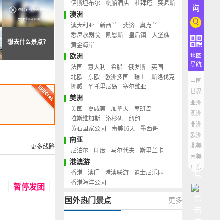
伊斯坦布尔
帆船酒店
杜拜塔
突尼斯
询
澳洲
Q
澳大利亚
新西兰
斐济
奥克兰
悉尼歌剧院
凯恩斯
皇后镇
大堡礁
想去什么景点？
黄金海岸
欧洲
地图
导航
法国
意大利
希腊
俄罗斯
英国
北欧
东欧
欧洲多国
瑞士
斯洛伐克
中国
挪威
圣托里尼岛
塞尔维亚
世界
美洲
亚洲
美国
夏威夷
加拿大
塞班岛
澳洲
拉斯维加斯
洛杉矶
纽约
非洲
黄石国家公园
南美16天
墨西哥
欧洲
南亚
北美
更多线路
尼泊尔
印度
马尔代夫
斯里兰卡
南美
港澳游
广东
香港
澳门
港澳联游
迪士尼乐园
香港海洋公园
暂停发团
国外热门景点
更多