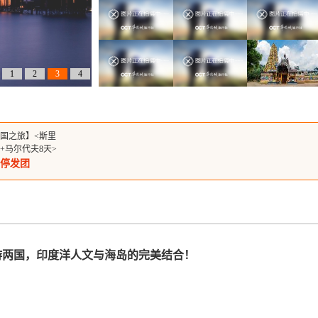
1
2
3
4
国之旅】<斯里
+马尔代夫8天>
国钱游两国，印
停发团
人文与海岛的完
合！
游两国，印度洋人文与海岛的完美结合！