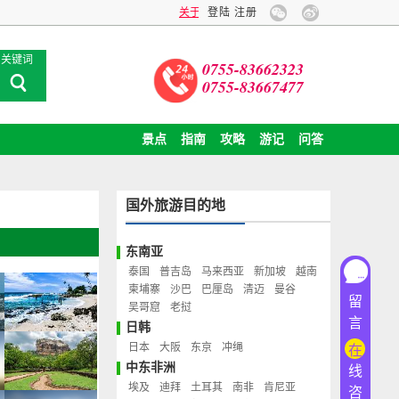
关于旅游卡业务停办公告
登陆
注册
企业包团旅游，全球旅行贴心
关键词
0755-83662323
0755-83667477
景点
指南
攻略
游记
问答
国外旅游目的地
东南亚
泰国
普吉岛
马来西亚
新加坡
越南
柬埔寨
沙巴
巴厘岛
清迈
曼谷
留
吴哥窟
老挝
言
日韩
日本
大阪
东京
冲绳
在
中东非洲
线
埃及
迪拜
土耳其
南非
肯尼亚
咨