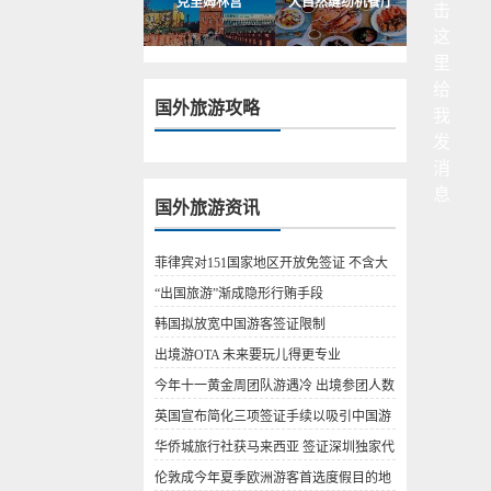
克里姆林宫
大自然缝纫机餐厅
国外旅游攻略
国外旅游资讯
菲律宾对151国家地区开放免签证 不含大
陆台湾
“出国旅游”渐成隐形行贿手段
韩国拟放宽中国游客签证限制
出境游OTA 未来要玩儿得更专业
今年十一黄金周团队游遇冷 出境参团人数
下降明显
英国宣布简化三项签证手续以吸引中国游
客
华侨城旅行社获马来西亚 签证深圳独家代
理权
伦敦成今年夏季欧洲游客首选度假目的地