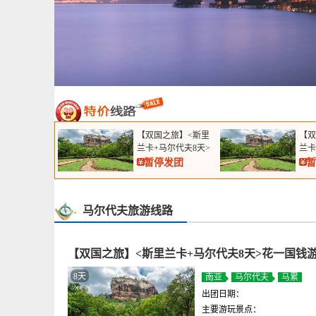
【双国之旅】<斯里
【双
兰卡+马尔代夫8天>
兰卡
花一国钱游两国，印
花一
暂停发团
暂
度洋人文与海岛的完
度洋
美结合！
美结
马尔代夫旅游线路
【双国之旅】<斯里兰卡+马尔代夫8天>花一国钱
8天
南亚
马尔代夫
马累
出团日期：
主要游玩景点：