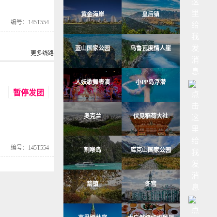
黄金海岸
皇后镇
编号：145T554
蓝山国家公园
乌鲁瓦度情人崖
更多线路
人妖歌舞表演
小PP岛浮潜
暂停发团
奥克兰
伏见稻荷大社
编号：145T554
割喉岛
库克山国家公园
箭镇
冬宫