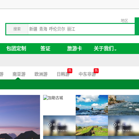
地区
搜索
包团定制
签证
旅游卡
关于我们
游
南亚游
欧洲游
日韩游
中东非游