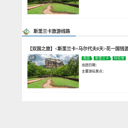
斯里兰卡旅游线路
【双国之旅】<斯里兰卡+马尔代夫8天>花一国钱
8天
南亚
斯里兰卡
科伦坡
出团日期：
主要游玩景点：