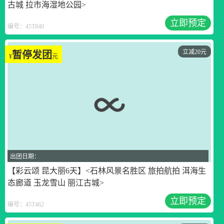
古城 拉市海湿地公园>
立即预定
编号：45T840
立减20元
暂停发团
¥
元
出团日期：
【彩云颂 昆大丽6天】<石林风景名胜区 旅拍航拍 洱海生
态廊道 玉龙雪山 丽江古城>
立即预定
编号：45T462