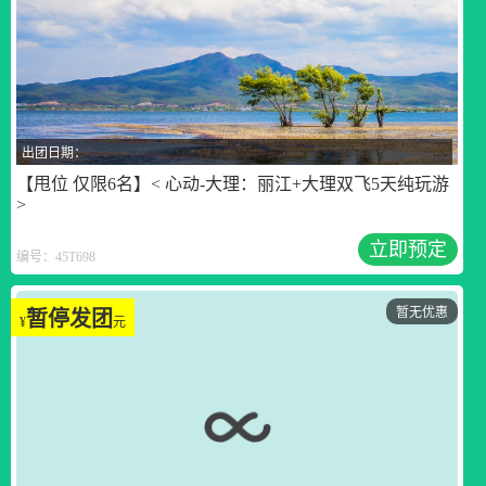
出团日期：
【甩位 仅限6名】< 心动-大理：丽江+大理双飞5天纯玩游
>
立即预定
编号：45T698
暂无优惠
暂停发团
¥
元