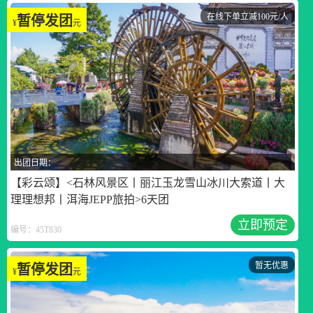
在线下单立减100元/人
暂停发团
¥
元
出团日期：
【彩云颂】<石林风景区丨丽江玉龙雪山冰川大索道丨大
理理想邦丨洱海JEPP旅拍>6天团
立即预定
编号：45T830
暂无优惠
暂停发团
¥
元