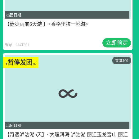
出团日期：
【徒步雨崩6天游 】<香格里拉一地游>
立即预定
编号：114T891
立减100
暂停发团
¥
元
出团日期：
【奇遇泸沽湖5天】<大理洱海 泸沽湖 丽江玉龙雪山 丽江