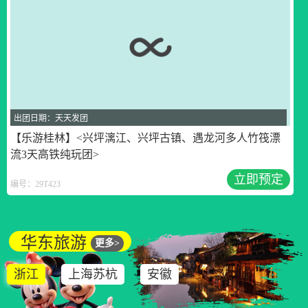
出团日期：天天发团
【乐游桂林】<兴坪漓江、兴坪古镇、遇龙河多人竹筏漂
流3天高铁纯玩团>
立即预定
编号：29T423
华东旅游
更多>
浙江
上海苏杭
安徽