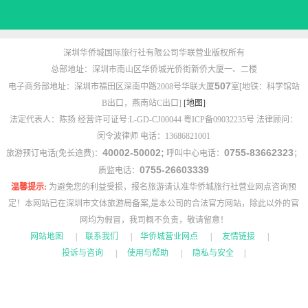
深圳华侨城国际旅行社有限公司华联营业版权所有
总部地址：深圳市南山区华侨城光侨街新侨大厦一、二楼
507
电子商务部地址：深圳市福田区深南中路2008号华联大厦
室[地铁：科学馆站
B出口，燕南站C出口]
[地图]
法定代表人：陈扬 经营许可证号:L-GD-CJ00044 粤ICP备09032235号 法律顾问：
闵令波律师 电话：13686821001
40002-50002;
0755-83662323
旅游预订电话(免长途费)：
呼叫中心电话：
；
0755-26603339
质监电话：
温馨提示:
为避免您的利益受损，报名旅游请认准华侨城旅行社营业网点咨询预
定！本网站已在深圳市文体旅游局备案,是本公司的合法官方网站，除此以外的官
网均为假冒，我司概不负责，敬请留意！
网站地图
|
联系我们
|
华侨城营业网点
|
友情链接
|
投诉与咨询
|
使用与帮助
|
隐私与安全
|