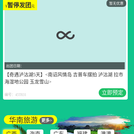
暂无优惠
暂停发团
¥
元
出团日期：
【奇遇泸沽湖5天】<南诏风情岛 吉普车摆拍 泸沽湖 拉市
海湿地公园 玉龙雪山>
立即预定
编号：45T831
华南旅游
更多>
广西
海南
广东
福建
港澳