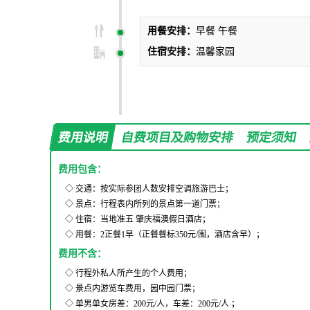
用餐安排：
早餐 午餐
住宿安排：
温馨家园
费用说明
自费项目及购物安排
预定须知
费用包含：
◇ 交通：按实际参团人数安排空调旅游巴士；
◇ 景点：行程表内所列的景点第一道门票；
◇ 住宿：当地准五 肇庆福澳假日酒店；
◇ 用餐：2正餐1早（正餐餐标350元/围，酒店含早）；
费用不含：
◇ 行程外私人所产生的个人费用；
◇ 景点内游览车费用，园中园门票；
◇ 单男单女房差：200元/人，车差：200元/人 ；