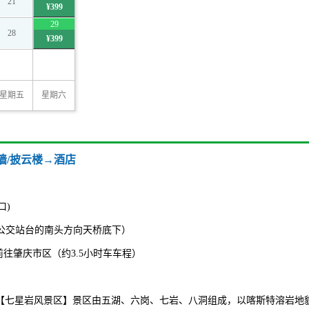
21
¥399
29
28
¥399
星期五
星期六
墙/披云楼→酒店
口)
门2公交站台的南头方向天桥底下）
前往肇庆市区（约3.5小时车车程）
3小时)【七星岩风景区】景区由五湖、六岗、七岩、八洞组成，以喀斯特溶岩