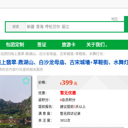
停办公告
企业包团旅游，全球旅行贴心定制！
地区
搜索
包团定制
签证
旅游卡
关于我们
、北回归线上翡翠-鼎湖山、白沙龙母庙、古宋城墙+草鞋街、水舞灯光>
线上翡翠-鼎湖山、白沙龙母庙、古宋城墙+草鞋街、水舞
质的合作旅行社提供相关服务
399
价格：
¥
元
暂无优惠
优惠：
返积分：
0
会员积分
提前报名：
建议提前
5
天以上
满 意 度：
暂无回访记录
关 注 度：
3952次