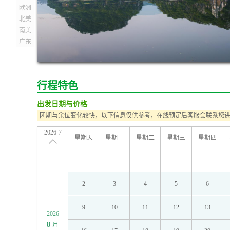
欧洲
北美
南美
广东
行程特色
出发日期与价格
团期与余位变化较快，以下信息仅供参考，在线预定后客服会联系您
2026-7
星期天
星期一
星期二
星期三
星期四
2
3
4
5
6
9
10
11
12
13
2026
8
月