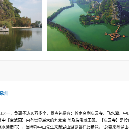
深圳
东四大名山之一，负离子达10万多个，景点包括有：岭南名刹庆云寺、飞水潭、
其中【宝鼎园】内有世界最大的九龙宝 鼎及端溪龙王砚，【庆云寺】是岭
飞水潭瀑布】，当年孙中山先生来鼎湖山游览曾在此畅泳。“总要来鼎湖山