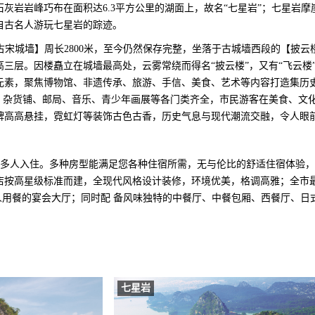
灰岩岩峰巧布在面积达6.3平方公里的湖面上，故名“七星岩”；七星岩摩
自古名人游玩七星岩的踪迹。
时)【古宋城墙】周长2800米，至今仍然保存完整，坐落于古城墙西段的【披
三层。因楼矗立在城墙最高处，云雾常绕而得名“披云楼”，又有“飞云楼
元素，聚焦博物馆、非遗传承、旅游、手信、美食、艺术等内容打造集历
饮、杂货铺、邮局、音乐、青少年画展等各门类齐全，市民游客在美食、文
牌高高悬挂，霓虹灯等装饰古色古香，历史气息与现代潮流交融，令人眼
1000多人入住。多种房型能满足您各种住宿所需，无与伦比的舒适住宿体验
店按高星级标准而建，全现代风格设计装修，环境优美，格调高雅；全市
余人用餐的宴会大厅；同时配 备风味独特的中餐厅、中餐包厢、西餐厅、日
七星岩