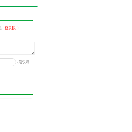
题。
登录帐户
(建议填