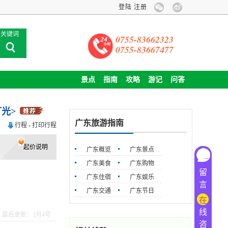
登陆
注册
关键词
0755-83662323
0755-83667477
景点
指南
攻略
游记
问答
灯光>
广东旅游指南
行程
-
打印行程
起价说明
广东概览
广东景点
广东美食
广东购物
留
广东住宿
广东娱乐
言
广东交通
广东节日
在
线
最后更新：1月4号
咨