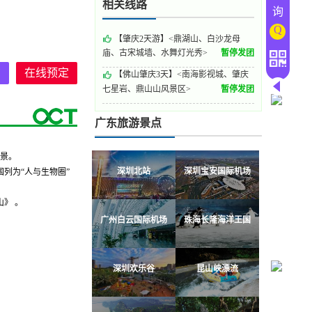
相关线路
询
Q
【肇庆2天游】<鼎湖山、白沙龙母
庙、古宋城墙、水舞灯光秀>
暂停发团
询
在线预定
【佛山肇庆3天】<南海影视城、肇庆
七星岩、鼎山山风景区>
暂停发团
广东旅游景点
江景。
深圳北站
深圳宝安国际机场
国列为“人与生物圈”
》 。
。
广州白云国际机场
珠海长隆海洋王国
深圳欢乐谷
昆山峡漂流