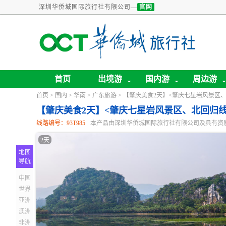
深圳华侨城国际旅行社有限公司—
官网
关于旅游卡业务
首页
出境游
国内游
周边游
首页
>
国内
>
华南
>
广东旅游
> 【肇庆美食2天】<肇庆七星岩风景区
【肇庆美食2天】<肇庆七星岩风景区、北回归
线路编号：93T985
本产品由深圳华侨城国际旅行社有限公司及具有资
2天
地图
导航
中国
世界
亚洲
澳洲
非洲