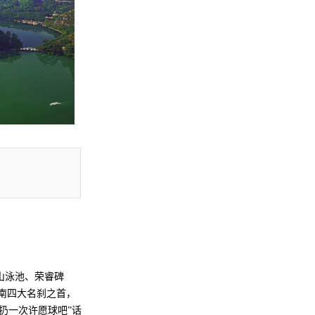
中山泳池、荣睿碑
南四大名刹之首，
扔一次许愿球吧”话