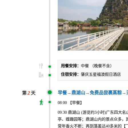
用餐安排：
中餐 （晚餐不含）
住宿安排：
肇庆五星福澳假日酒店
2
早餐→鼎湖山→免费品尝裹蒸粽→
第
天
08:00 【早餐】
09:30 鼎湖山 (游览约3小时)广
亭、蝶趣园等；鼎湖山内的景点众多，
常年香火不断；再到落差达40多米的【