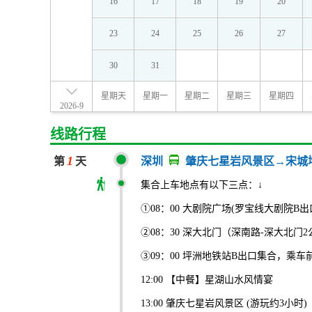
16
17
18
19
20
23
24
25
26
27
30
31
星期天
星期一
星期二
星期三
星期四
2026-9
线路行程
1
第
天
深圳
肇庆七星岩风景区→宋城
集合上车地点有以下三点：↓
①08：00 大剧院广场(罗宝线大剧院B出
②08：30 深大北门（深南路-深大北
③09：00 坪洲地铁站B出口集合，乘车
12:00 【中餐】星湖山水风情宴
13:00 肇庆七星岩风景区 (游玩约