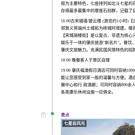
观为主要特色，七座排列如北斗七星的石
存得最多最集中的摩崖石刻群，记载了
16:00古宋城墙/披云楼 (游览约1小
郑敦义将端州土城拓为砖城时增建，楼高
【宋城骑楼街】是以复古、非遗为核心
娱乐于一体的肇庆旅游“新名片”。餐
肇庆文旅魅力。充满民国风情特色的招
18:00 晚餐客人于景区自理
19:00 肇庆福澳假日酒店可同时容纳
能让您感受到家一般的温馨与方便。酒
展中心和行 政酒廊；可同时容纳800
各类康乐休闲设施一应俱全。
景点
七星岩风光