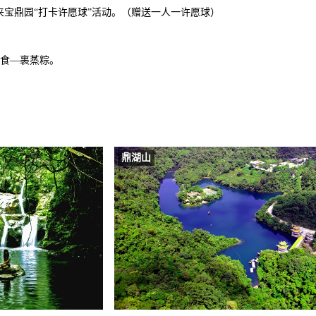
宝鼎园“打卡许愿球”活动。（赠送一人一许愿球）
美食—裹蒸粽。
鼎湖山