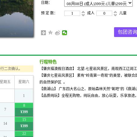
日期：
预 定 数：
成人
儿童
包团咨
行程特色
进行二次确认。
【肇庆福澳假日酒店】 北望-七星岩风景区，南观西江辽阔
【肇庆七星岩风景区】 素有“岭南第一奇观”的美誉，被联合
星期五
星期六
的自然保护区 。
【鼎湖山】 广东四大名山之、原始森林天然“氧吧”的《鼎湖山
1
【品质纯玩】全程无购物，纯玩自由，放心玩耍，乐享旅途
8
7
¥399
15
14
¥399
22