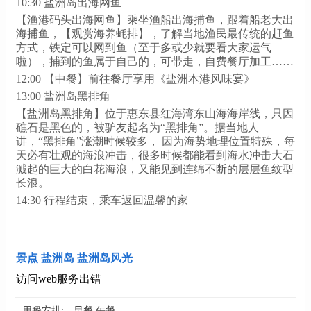
10:30 盐洲岛出海网鱼
【渔港码头出海网鱼】乘坐渔船出海捕鱼，跟着船老大出
海捕鱼，【观赏海养蚝排】，了解当地渔民最传统的赶鱼
方式，铁定可以网到鱼（至于多或少就要看大家运气
啦），捕到的鱼属于自己的，可带走，自费餐厅加工……
12:00 【中餐】前往餐厅享用《盐洲本港风味宴》
13:00 盐洲岛黑排角
【盐洲岛黑排角】位于惠东县红海湾东山海海岸线，只因
礁石是黑色的，被驴友起名为“黑排角”。据当地人
讲，“黑排角”涨潮时候较多， 因为海势地理位置特殊，每
天必有壮观的海浪冲击，很多时候都能看到海水冲击大石
溅起的巨大的白花海浪，又能见到连绵不断的层层鱼纹型
长浪。
14:30 行程结束，乘车返回温馨的家
景点 盐洲岛 盐洲岛风光
访问web服务出错
用餐安排:
早餐 午餐