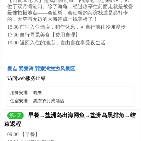
【自费30元/人】是我国目前唯一的海龟自然保护区，它
位于双月湾港口。除了海龟，经过凉亭往前面走就是被誉
最佳拍摄地点——会仙桥，会仙桥的海滨栈道是必打卡
的，天空与无边的大海连成一线美极了！
15:30 前往入住酒店，稍作休息，可自行前往沙滩漫步
17:30 自行寻觅美食【费用自理】
19:00 返回入住的酒店，自由自在享受夜生活。
景点 巽寮湾 巽寮湾旅游风景区
访问web服务出错
用餐安排:
晚餐
住宿安排:
惠东双月湾酒店
早餐→盐洲岛出海网鱼→盐洲岛黑排角→结
第
2
天
束返程
09:00 【早餐】