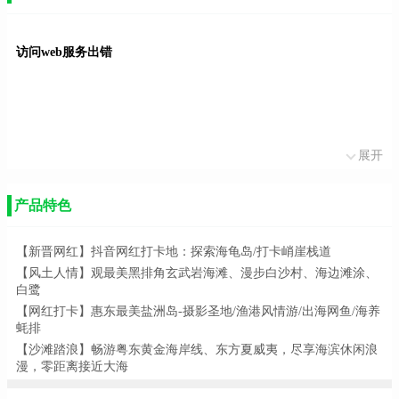
访问web服务出错
展开
产品特色
【新晋网红】抖音网红打卡地：探索海龟岛
/打卡峭崖栈道
【风土人情】观最美黑排角玄武岩海滩、漫步白沙村、海边滩涂、
白鹭
【网红打卡】惠东最美盐洲岛
-摄影圣地/渔港风情游/出海网鱼/海养
蚝排
【沙滩踏浪】畅游粤东黄金海岸线、东方夏威夷，尽享海滨休闲浪
漫，零距离接近大海