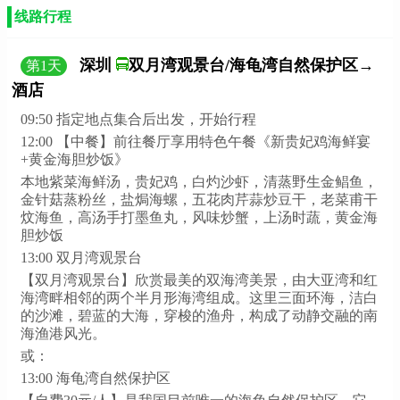
线路行程
深圳
双月湾观景台/海龟湾自然保护区→
第
1
天
酒店
09:50 指定地点集合后出发，开始行程
12:00 【中餐】前往餐厅享用特色午餐《新贵妃鸡海鲜宴
+黄金海胆炒饭》
本地紫菜海鲜汤，贵妃鸡，白灼沙虾，清蒸野生金鲳鱼，
金针菇蒸粉丝，盐焗海螺，五花肉芹蒜炒豆干，老菜甫干
炆海鱼，高汤手打墨鱼丸，风味炒蟹，上汤时蔬，黄金海
胆炒饭
13:00 双月湾观景台
【双月湾观景台】欣赏最美的双海湾美景，由大亚湾和红
海湾畔相邻的两个半月形海湾组成。这里三面环海，洁白
的沙滩，碧蓝的大海，穿梭的渔舟，构成了动静交融的南
海渔港风光。
或：
13:00 海龟湾自然保护区