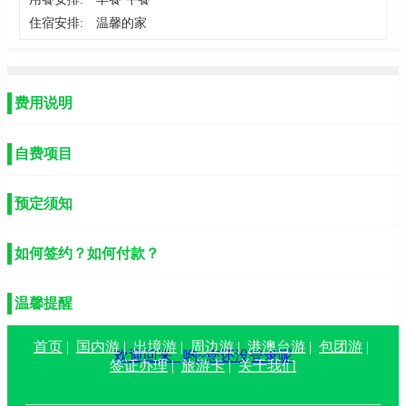
住宿安排:
温馨的家
费用说明
自费项目
预定须知
如何签约？如何付款？
温馨提醒
首页
|
国内游
|
出境游
|
周边游
|
港澳台游
|
包团游
|
欢迎回来
哟~您还没登录呢
签证办理
|
旅游卡
|
关于我们