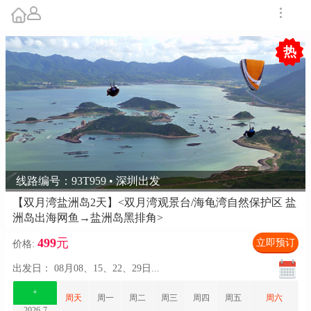
热
线路编号：93T959 • 深圳出发
【双月湾盐洲岛2天】<双月湾观景台/海龟湾自然保护区 盐
洲岛出海网鱼→盐洲岛黑排角>
499
元
立即预订
价格:
出发日：
08月08、15、22、29日
...
+
周天
周一
周二
周三
周四
周五
周六
2026-7