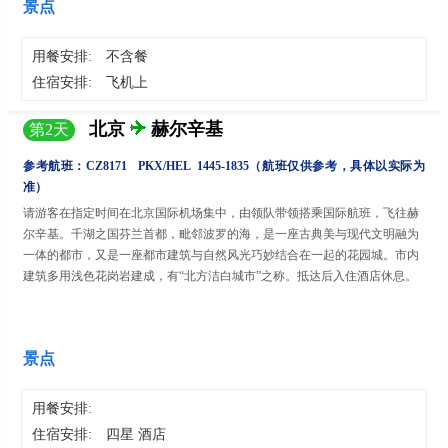
景点
用餐安排:
不含餐
住宿安排:
飞机上
北京
赫尔辛基
第
2
天
参考航班：
CZ8171 PKX
/
HEL 1445
-
1835（航班仅供参考，具体以实际为
准）
请游客在指定时间在北京国际机场集中，由领队带领搭乘国际航班，飞往赫
尔辛基。千湖之国芬兰首都，毗邻波罗的海，是一座古典美与现代文明融为
一体的都市，又是一座都市建筑与自然风光巧妙结合在一起的花园城。市内
建筑多用浅色花岗岩建成，有
“北方洁白城市”之称。抵达后入住酒店休息。
景点
用餐安排:
住宿安排:
四星 酒店