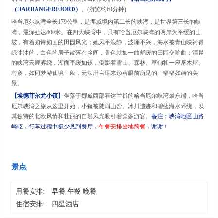
（
HARDANGERFJORD）
。
(
游览
约
6
0分钟)
哈当厄尔峡湾全长
179公里，是挪威境内第二长的峡湾，是世界第三长的峡
湾，最深处达800米。在四大峡湾中，只有哈当厄尔峡湾的两岸为平缓的山
坡，有着如诗如画的田园风光；她风平浪静，波澜不兴，海水被青山映衬得
绿油油的，白色的房子散落在乡间，景色就如一曲舒缓的田园交响曲；清晨
的峡湾云缠雾绕，湖面平缓如镜，倒影着雪山、森林、草甸和一座座木屋、
村寨，如同梦游仙境一般，无法用言语来形容眼前所见的一幅幅如画的美
景。
【埃德菲尔尤小镇】
坐落于挪威西部霍达兰郡的哈当厄尔峡湾最东端，哈当
厄尔峡湾之旅从这里开始，小镇被陡峭山峦、冰川遗迹和碧蓝海水环绕，以
其独特的北欧风情和壮丽的自然风光吸引着众多游客。
备注：峡湾地区山路
崎岖，行车过程中极少见到餐厅，
午餐安排当地简餐
，谢谢！
景点
用餐安排:
早餐 午餐 晚餐
住宿安排:
四星酒店