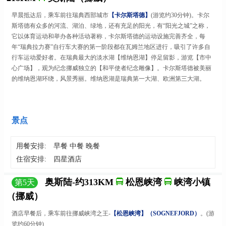
早晨抵达后，
乘车前往瑞典西部城市
【卡尔斯塔德】
(游览约30分钟)
。卡尔
斯塔德有众多的河流、湖泊、绿地，还有充足的阳光，有
“阳光之城”之称，
它以体育运动和举办各种活动著称，卡尔斯塔德的运动设施完善齐全，每
年“瑞典拉力赛”自行车大赛的第一阶段都在瓦姆兰地区进行，吸引了许多自
行车运动爱好者。在瑞典最大的淡水湖【维纳恩湖】停足留影，游览【市中
心广场】，观为纪念挪威独立的【和平使者纪念雕像】。卡尔斯塔德被美丽
的维纳恩湖环绕，风景秀丽。维纳恩湖是瑞典第一大湖、欧洲第三大湖。
景点
用餐安排:
早餐 中餐 晚餐
住宿安排:
四星酒店
奥斯陆-约313KM
松恩峡湾
峡湾小镇
第
5
天
（挪威）
酒店早餐后，乘车前往挪威峡湾之王
-
【松恩峡湾】（
SOGNEFJORD）
。
(
游
览
约
6
0分钟)