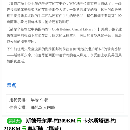
【集市广场】位于赫尔辛基市的市中心，它的地理位置实在太特殊了，一端
连接着赫尔辛基知名的艾斯普那帝大道，一端紧邻波罗的海，这里的白色帐
棚主要是贩卖北欧的手工艺品还有伴手礼的纪念品，橘色帐棚主要是芬兰经
典商贩小吃与新鲜水果，附近还有咖啡厅。
【赫尔辛基颂歌中央图书馆（
Oodi Helsinki Central Library ）】外观，整个建
筑在结构的帮助下尽显梦幻，巨大的无柱空间，突出的异型悬臂平台，顶层
似云端的图书空间。
下午前往码头乘坐波罗的海跨国邮轮前往誉称
“璀璨的北方明珠”的瑞典首都
——斯德哥尔摩。沿途尽揽两国中途群岛的迷人风光，享受船上极具异国风
情的夜生活。
景点
用餐安排:
早餐 午餐
住宿安排:
邮轮双人内舱
斯德哥尔摩-约309KM
卡尔斯塔德-约
第
4
天
218KM
奥斯陆（挪威）