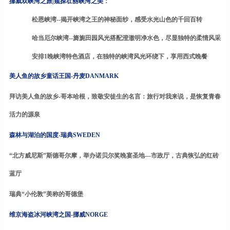
挪威双峡湾之旅
|窥探壮丽峡湾之美
：
松恩峡湾
--揭开峡湾之王的神秘面纱，感受水光山色的千回百转
哈当厄尔峡湾
--旖旎田园风光搭配澄澈明净水色，尽显独特的柔情风采
安排
1晚
峡湾
特色酒店，
在独特的峡湾风光环绕下，
享
用西式晚餐
美人鱼的故乡童话王国
-丹麦DANMARK
拜访美人鱼的故乡
-哥本哈根
，
致敬安徒生的名言：旅行对我来说，是恢复青春
活力的源泉
森林与湖泊的国度
-瑞典SWEDEN
“北方威尼斯”斯德哥尔摩，举办诺贝尔奖晚宴圣地—市政厅，
古典恢弘的红砖
蓝厅
瑞典
“小伦敦”美称的哥德堡
维京海盗冰河峡湾之国
-挪威NORGE