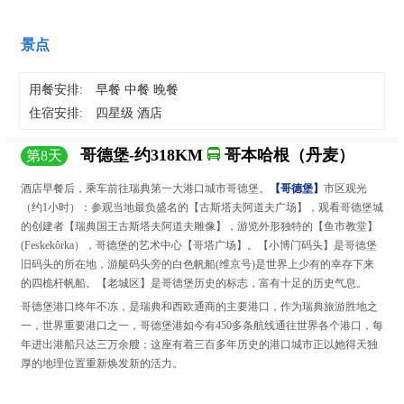
景点
用餐安排:
早餐 中餐 晚餐
住宿安排:
四星级 酒店
哥德堡-约318KM
哥本哈根（丹麦）
第
8
天
酒店早餐后，乘车前往瑞典第一大港口城市
哥德堡
。
【哥德堡】
市区观光
（约
1小时）：参观当地最负盛名的【古斯塔夫阿道夫广场】，观看哥德堡城
的创建者【瑞典国王古斯塔夫阿道夫雕像】，游览外形独特的【鱼市教堂】
(Feskekôrka
）
，哥德堡的艺术中心【哥塔广场】。【小博门码头】是哥德堡
旧码头的所在地，游艇码头旁的白色帆船
(维京号)是世界上少有的幸存下来
的四桅杆帆船。【老城区】是哥德堡历史的标志，富有十足的历史气息。
哥德堡港口终年不冻，是瑞典和西欧通商的主要港口，作为瑞典旅游胜地之
一，世界重要港口之一，哥德堡港如今有
450多条航线通往世界各个港口，每
年进出港船只达三万余艘；这座有着三百多年历史的港口城市正以她得天独
厚的地理位置重新焕发新的活力。