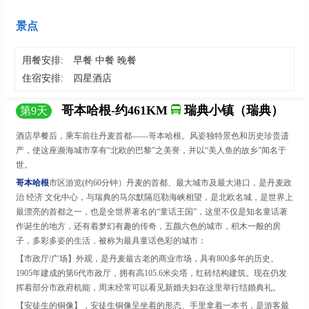
景点
用餐安排:
早餐 中餐 晚餐
住宿安排:
四星酒店
哥本哈根-约461KM
瑞典小镇（瑞典）
第
9
天
酒店早餐后，乘车前往丹麦首都
——哥本哈根。风姿独特景色和历史珍贵遗
产，使这座濒海城市享有“北欧的巴黎”之美誉，并以“美人鱼的故乡”闻名于
世。
哥本哈根
市区游览
(约60分钟）丹麦的首都、最大城市及最大港口，是丹麦政
治 经济 文化中心，与瑞典的马尔默隔厄勒海峡相望，是北欧名城，是世界上
最漂亮的首都之一，也是全世界著名的“童话王国”，这里不仅是知名童话著
作诞生的地方，还有着梦幻有趣的传奇，五颜六色的城市，积木一般的房
子，多彩多姿的生活，被称为最具童话色彩的城市：
【市政厅
/广场】外观，是丹麦最古老的商业市场，具有800多年的历史。
1905年建成的第6代市政厅，拥有高105.6米尖塔，红砖结构建筑。现在仍发
挥着部分市政府机能，周末经常可以看见新婚夫妇在这里举行结婚典礼。
【安徒生的铜像】，安徒生铜像呈坐着的形态、手里拿着一本书，是游客最