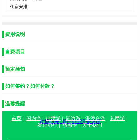
住宿安排:
费用说明
自费项目
预定须知
如何签约？如何付款？
温馨提醒
首页
|
国内游
|
出境游
|
周边游
|
港澳台游
|
包团游
|
欢迎回来
哟~您还没登录呢
签证办理
|
旅游卡
|
关于我们