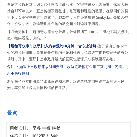
圣尼古拉斯教堂，因为它供奉着海商和水手的守护神圣尼古拉斯。这座大教
堂自
1527年以来一直是路德宗新教徒，是宽容和理性的教堂。在祭司们的努
力下，女巫审判在这里结束了。1925年，人们还聚集在 Storkyrkan 参加大型
合一会议，大主教邀请世界各地的教会领袖讨论和平问题。
【月光男孩】，斯德哥尔摩最小雕塑，雕像摆满了
coins，＂满地都是六便士,
他却抬头看见了月亮。＂
【斯德哥尔摩市政厅】
(入内参观约60分钟，含专业讲解)
位于瑞典首都市中
心的梅拉伦湖畔，是斯德哥尔摩的形象和代表，也是该市市政委员会的办公
场所，其中【蓝厅】是市政厅最大的庭院也是诺贝尔奖晚宴举办地。
备注
：如遇上市政厅开放时间受限，改游览斯德哥尔摩王宫（周一闭馆），
恕不另行通知！
游毕乘坐波罗的海豪华邮轮前往图尔库。沿途尽揽两国中途群岛的迷人风
光，享受船上极具异国风情的夜生活。
景点
用餐安排:
早餐 中餐 晚餐
住宿安排:
邮轮双人内舱