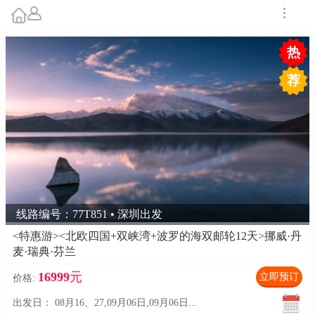
热
荐
线路编号：77T851 • 深圳出发
<特惠游><北欧四国+双峡湾+波罗的海双邮轮12天>挪威·丹
麦·瑞典·芬兰
16999
元
立即预订
价格:
出发日：
08月16、27,09月06日,09月06日
...