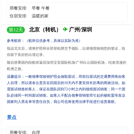
用餐安排:
早餐 午餐
住宿安排:
温暖的家
北京（转机）
广州/深圳
第
12
天
参考航班：（航班仅供参考，具体以实际为准）
抵达北京后，请将护照和全部登机牌交予领队，以便领馆核销您的签证，给
你留下良好的出境记录。
随后搭乘国内段航班返回深圳宝安国际机场
/广州白云国际机场，结束浪漫的
欧洲之旅。
温馨提示：一般领事馆核销护照会抽取面试，而前往面试的交通费用将由客
人自理，所以请各位贵宾在回国后的
10天内不要安排长距离的商旅活动。如
需面试销签的客人，保证在团队回到72小时之内到领馆面试销签；同一个团
队必须同一时间面试销签。如客人不配合领事馆销签而引起的被欧盟等发达
国家列入黑名单等责任自负，我公司也将使用法律手段进行追责索赔。
景点
用餐安排:
自理