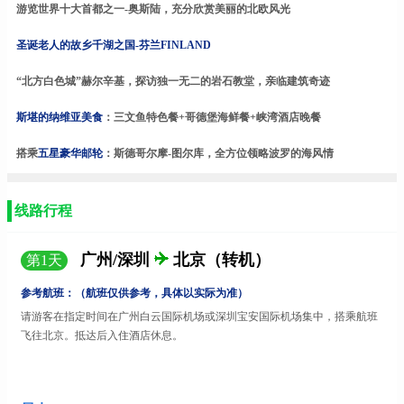
游览世界十大首都之一
-奥斯陆，充分欣赏美丽的北欧风光
圣诞老人的故乡千湖之国
-芬兰FINLAND
“北方白色城”赫尔辛基，
探访独一无二的岩石教堂，亲临建筑奇迹
斯堪的纳维亚美食
：
三文鱼特色餐
+哥德堡海鲜餐+峡湾酒店晚餐
搭乘
五星豪华邮轮
：斯德哥尔摩
-
图尔库
，
全方位领略波罗的海风情
线路行程
广州/深圳
北京（转机）
第
1
天
参考航班：（航班仅供参考，具体以实际为准）
请游客在指定时间在广州白云国际机场或深圳宝安国际机场集中，搭乘航班
飞往北京。抵达后入住酒店休息。