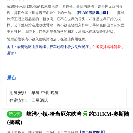
长
200千米深1300米的松恩峡湾是世界最长、最深的峡湾，是举世无双的景
观，是联合国《世界遗产名录》中的一员。
【
FLAM弗洛姆小镇】
——挪威
峡湾王冠上最晶莹的一颗水滴。它不在世界的尽头，却像是世界开始的模
样。艾于兰峡湾在此收拢臂弯，将小镇轻轻揽入怀中，墨绿色的山峦从水面
垂直升起，山脚下，红色木屋像散落的积木，沿着水岸线安静地呼吸。
随后前往峡湾小镇入住峡湾酒店，在酒店内用晚餐。
备注：峡湾地区山路崎岖，行车过程中极少见到餐厅，
午餐安排当地简餐
，
谢谢！
景点
用餐安排:
早餐 中餐 晚餐
住宿安排:
四星酒店
峡湾小镇-哈当厄尔峡湾
约311KM-奥斯陆
第
6
天
（挪威）
酒店早餐后，乘车前往以众多田园风光著称的
【哈当厄尔峡湾】