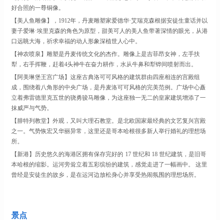
好合照的一尊铜像。
【美人鱼雕像】，
1912年，丹麦雕塑家爱德华·艾瑞克森根据安徒生童话并以
妻子爱琳·埃里克森的角色为原型，甜美可人的美人鱼带著深情的眼光，从港
口远眺大海，祈求幸福的动人形象深植世人心中。
【神农喷泉】雕塑是丹麦传统文化的杰作。雕像上是吉菲昂女神，左手扶
犁，右手挥鞭，赶着
4头神牛在奋力耕作，水从牛鼻和犁铧间喷射而出。
【阿美琳堡王宫广场】这座古典洛可可风格的建筑群由四座相连的宫殿组
成，围绕着八角形的中央广场，是丹麦洛可可风格的完美范例。广场中心矗
立着弗雷德里克五世的骁勇骏马雕像，为这座独一无二的皇家建筑增添了一
抹威严与气势。
【腓特列教堂】外观，又叫大理石教堂。是北欧国家最经典的文艺复兴宫殿
之一。气势恢宏又华丽异常，这里还是哥本哈根很多新人举行婚礼的理想场
所。
【新港】历史悠久的海港区拥有保存完好的
17 世纪和 18 世纪建筑，是旧哥
本哈根的缩影。运河旁耸立着五彩缤纷的建筑，感觉走进了一幅画中。 这里
曾经是安徒生的故乡，是在运河边放松身心并享受热闹氛围的理想场所。
景点