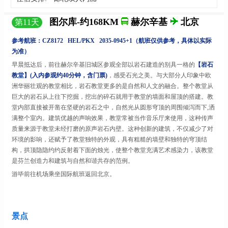
图尔库-约168KM
赫尔辛基
北京
第
11
天
参考航班：
CZ8172 HEL
/
PKX 2035
-
0945+1（航班仅供参考，具体以实际
为准）
早晨抵达后，前往赫尔辛基旧城区参观全部以岩石建造的别具一格的
【岩石
教堂】
(入内参观约40分钟，含门票)
，感受石光之美。与大部分人印象中欧
洲华丽壮观的教堂相比，岩石教堂更多的是自然和人文的融合。整个教堂从
巨大的岩石从上往下挖掘，挖出的碎石就用于教堂的墙面和屋顶的搭建。教
堂内部直接被开凿在坚硬的岩石之中，自然光从圆形穹顶的周围倾泻而下
,洒
满整个室内。建筑优越的声响效果，教堂常被当作音乐厅来使用，这种传声
质量来源于教堂未经打磨的原声岩石内壁。这种创新的建筑，不仅减少了对
环境的影响，还赋予了教堂独特的外观，具有粗糙的墙壁和独特的穹顶结
构，拱顶隐隐约约反射着下面的烛光，使整个教堂充满艺术感染力，该教堂
是芬兰创造力和建筑与自然和谐共存的范例。
游毕前往机场乘坐国际航班返回北京。
景点