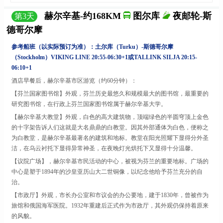
赫尔辛基-约168KM
图尔库
夜邮轮-斯
第
3
天
德哥尔摩
参考船班（以实际预订为准）：土尔库（
Turku）-
斯德哥尔摩
（
Stockholm）VIKING LINE 20:55-06:30+1或TALLINK SILJA 20:15-
06:10+1
酒店早餐后，赫尔辛基市区游览（约
60分钟）：
【芬兰国家图书馆】外观，芬兰历史最悠久和规模最大的图书馆，最重要的
研究图书馆，在行政上芬兰国家图书馆属于赫尔辛基大学。
【赫尔辛基大教堂】外观，白色的高大建筑物，顶端绿色的半圆穹顶上金色
的十字架告诉人们这就是大名鼎鼎的白教堂。因其外部通体为白色，便称之
为白教堂，是赫尔辛基最著名的建筑和地标。教堂在阳光照耀下显得分外圣
洁，在乌云衬托下显得异常神圣，在夜晚灯光烘托下又显得十分温馨。
【议院广场】，赫尔辛基市民活动的中心，被视为芬兰的重要地标。广场的
中心是塑于
1894年的沙皇亚历山大二世铜像，以纪念他给予芬兰充分的自
治。
【市政厅】外观，市长办公室和市议会的办公要地，建于
1830年，曾被作为
旅馆和俄国海军医院。1932年重建后正式作为市政厅，其外观仍保持着原来
的风貌。