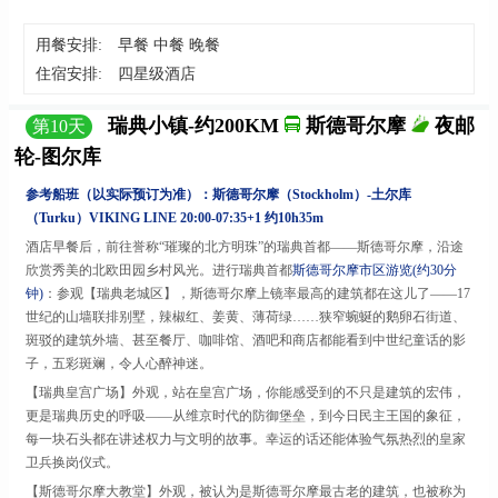
用餐安排:
早餐 中餐 晚餐
住宿安排:
四星级酒店
瑞典小镇-约200KM
斯德哥尔摩
夜邮
第
10
天
轮-图尔库
参考船班（以实际预订为准）：
斯德哥尔摩
（
Stockholm）-土尔库
（Turku）VIKING LINE 20:00-07:35+1 约10h35m
酒店早餐后，前往誉称
“璀璨的北方明珠”的瑞典首都——斯德哥尔摩，沿途
欣赏秀美的北欧田园乡村风光。进行瑞典首都
斯德哥尔摩市区游览
(约30分
钟)
：参观【瑞典老城区】，斯德哥尔摩上镜率最高的建筑都在这儿了
——17
世纪的山墙联排别墅，辣椒红、姜黄、薄荷绿……狭窄蜿蜒的鹅卵石街道、
斑驳的建筑外墙、甚至餐厅、咖啡馆、酒吧和商店都能看到中世纪童话的影
子，五彩斑斓，令人心醉神迷。
【瑞典皇宫广场】外观，站在皇宫广场，你能感受到的不只是建筑的宏伟，
更是瑞典历史的呼吸
——从维京时代的防御堡垒，到今日民主王国的象征，
每一块石头都在讲述权力与文明的故事。幸运的话还能体验气氛热烈的皇家
卫兵换岗仪式。
【斯德哥尔摩大教堂】外观，被认为是斯德哥尔摩最古老的建筑，也被称为