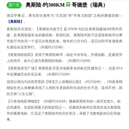
奥斯陆-约300KM
哥德堡（瑞典）
第
7
天
酒店早餐后，乘车
前往被誉为
“万岛国”和“半夜太阳国”之称的挪威首都—
【奥斯陆】
。
奥斯陆市区游览：【奥斯陆市政厅】是
1950年为纪念奥斯陆建城900周年而
建，是奥斯陆最有名的建筑物－双塔红砖。奥斯陆市政厅还是除斯德哥尔摩
市政厅外的另一个诺贝尔奖颁奖地，每年的12月10日，诺贝尔和平奖颁奖典
礼都会在这里举行。（外观约15分钟）
【奥斯陆歌剧院】坐落于奥斯陆峡湾，临近中央车站，外观似船，是建筑学
上的杰作，如今已成为奥斯陆的地标。（外观约
15分钟）
【奥斯陆皇宫广场】奥斯陆皇宫是当地最著名的标志性建筑之一，也是
1814
年起挪威历史的见证者。（外观约15分钟）
游览以湖泊为自然背景的【维克兰人体雕刻公园】（约
35分钟），100多座栩
栩如生的人体雕像表现了人类的生老病死和生命的生生不息、延绵不绝，因
此又称“人生公园”。
【斗兽场电影博物馆】（外观约
10分钟）挪威奥斯陆市的一座历史悠久、标
志性建筑，也是欧洲最大的电影院之一。其建筑风格和位置使其成为奥斯陆
市的重要地标。它见证了奥斯陆市的历史变迁，承载了无数电影的记忆和故
事。