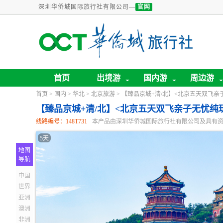
深圳华侨城国际旅行社有限公司—
官网
首页
出境游
国内游
周边游
首页
>
国内
>
华北
>
北京旅游
> 【臻品京城+清/北】<北京五天双飞亲
【臻品京城+清/北】<北京五天双飞亲子无忧纯
线路编号：148T731
本产品由深圳华侨城国际旅行社有限公司及具有
5天
地图
导航
中国
世界
亚洲
澳洲
非洲