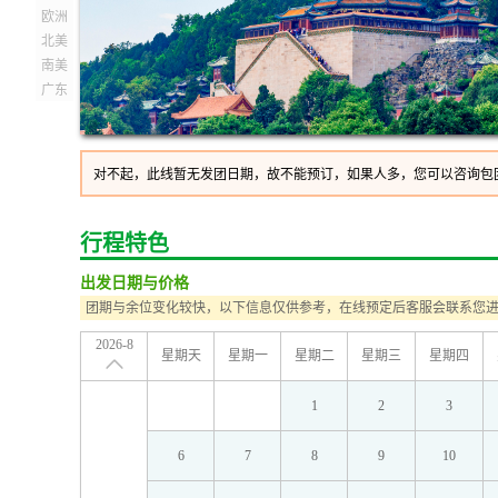
欧洲
北美
南美
广东
对不起，此线暂无发团日期，故不能预订，如果人多，您可以咨询包
行程特色
出发日期与价格
团期与余位变化较快，以下信息仅供参考，在线预定后客服会联系您
2026-8
星期天
星期一
星期二
星期三
星期四
1
2
3
6
7
8
9
10