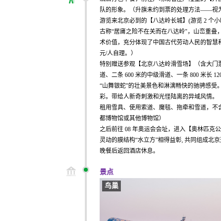
队的形象。（升旗未约到票的处理方法——视
游览来北京必到的【八达岭长城】(游览 2 
古称“居庯之险不在关而在八达岭"，山峦重
术价值，充分体现了中国古代劳动人民的智慧
元/人自理。）
特别赠送参观【北京八达岭滑雪场】（含大门票，
道、二条 600 米的中级滑道、一条 800 米
“山舞银蛇”的壮美景色和淋漓畅快的驰骋感
彩。带给人新奇刺激和光怪陆离的异域风情。（滑雪
租用雪具、使用索道、魔毯、拖牵和雪道，不
都博物馆或其他博物馆）
之后前往 08 年奥运会会址，进入【奥林匹克公
灵动的膜结构“水立方”相得益彰, 共同组成北
晚餐后返回酒店休息。
景点
鸟巢