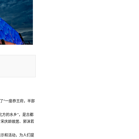
了“一座恭王府，半部
北方的水乡”，是古都
，宋庆龄故居、郭沫若
展示和活动，为人们提