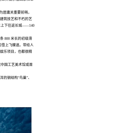
城为居庸关重要前哨，
的建筑技艺和不朽的艺
下往返长城——140
800 米长的初级滑
米长的雪上飞蝶道。带给人
闲娱乐项目，也都很精
或中国工艺美术馆或首
浑的钢结构“鸟巢”、