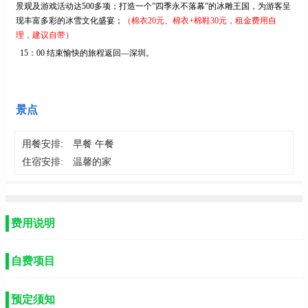
景观及游戏活动达500多项；打造一个”四季永不落幕”的冰雕王国，为游客呈
现丰富多彩的冰雪文化盛宴；
（棉衣
20元、棉衣+棉鞋30元，租金费用自
理，建议自带）
15：00
结束愉快的旅程返回
—深圳
。
景点
用餐安排:
早餐 午餐
住宿安排:
温馨的家
费用说明
自费项目
预定须知