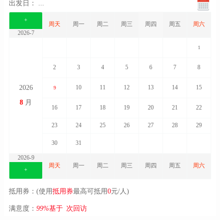
出发日：
...
+
周天
周一
周二
周三
周四
周五
周六
2026-7
1
2
3
4
5
6
7
8
2026
10
11
12
13
14
15
9
8
月
16
17
18
19
20
21
22
23
24
25
26
27
28
29
30
31
2026-9
周天
周一
周二
周三
周四
周五
周六
+
抵用券：(使用
抵用券
最高可抵用
0
元/人)
满意度：
99%
基于
2
次回访