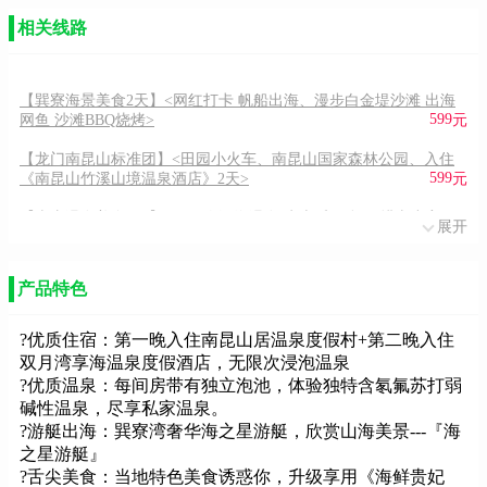
相关线路
【巽寮海景美食2天】<网红打卡 帆船出海、漫步白金堤沙滩 出海
599
网鱼 沙滩BBQ烧烤>
元
【龙门南昆山标准团】<田园小火车、南昆山国家森林公园、入住
599
《南昆山竹溪山境温泉酒店》2天>
元
【惠东温泉美食2天】<无限次浸泡温泉/水上乐园/畅玩耕山小寨、
展开
499
山地越野车、海之星游艇出海>
元
【惠州博罗2天】<岭南第一山-5A级罗浮山、惠州西湖 航天农业科
产品特色
499
技生态园>
元
【双月湾盐洲岛2天】<双月湾观景台/海龟湾自然保护区 盐洲岛出
?优质住宿：第一晚入住南昆山居温泉度假村+第二晚入住
499
海网鱼→盐洲岛黑排角>
元
双月湾享海温泉度假酒店，无限次浸泡温泉
?优质温泉：每间房带有独立泡池，体验独特含氡氟苏打弱
【双月湾网红打卡2天】<惠东帆船出海 磨子石公园 海龟岛 礁石酒
碱性温泉，尽享私家温泉。
0
吧>
元
?游艇出海：巽寮湾奢华海之星游艇，欣赏山海美景---『海
之星游艇』
【惠州大亚湾2天】<入住海景房酒店 盐洲岛黑排角外滩美摄/观海
0
养蚝排、出海网鱼>
元
?舌尖美食：当地特色美食诱惑你，升级享用《海鲜贵妃