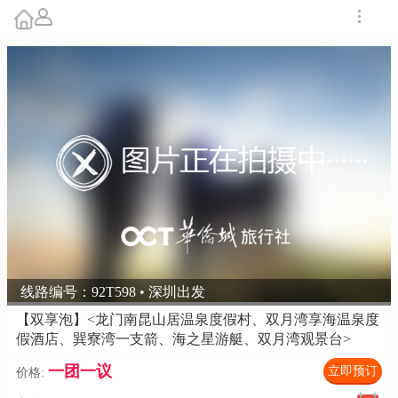
线路编号：92T598 • 深圳出发
【双享泡】<龙门南昆山居温泉度假村、双月湾享海温泉度
假酒店、巽寮湾一支箭、海之星游艇、双月湾观景台>
一团一议
立即预订
价格: