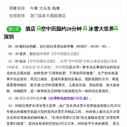
用餐安排:
午餐:大头鱼 晚餐
住宿安排:
龙门温泉大观园酒店
酒店
空中田园约20分钟
冰雪大世界
第
2
天
深圳
08：00 睡到自然醒
，自行前往享用自助早餐（时间
07：00-09：00）。
10：30 退房，前往
惠州博罗【空中田园生态园】
12：00 抵达
【空中田园生态园】，台湾
“空中田园”生机立体农业园占地有
100多亩，立体农业“向天借地”。空中田园
是台湾一家专业从事现代化科技农
业的生态观光园，始终坚持
“只用有机肥，不用农药和激素”，生产的生机蔬
果不但品质好，而且口感佳，是城市家庭的必备品。现阶段园区分为：果蔬
菜委委种植区、航天展/太空科普教育区、儿童游乐场、原始部落、柴火饭体
验、动物园等，是一家有机生态种植与旅游观光为一体的综合度假区。
13：00
景区享用特色
午餐
《台湾特色卤肉
饭
3
50元/桌》。
14：
0
0前往博罗长津冰雪大世界，由广东长津冰雪大世界旅游有限公司2016
年推出的规模空前超大型的室内冰雪艺术精品工程， 向岭南人展示北方冰雪
文化和冰雪旅游的独特魅力。“长津冰雪梦幻王国”的主题顾名思意“冰雪世界
里梦幻国度”，室内设有容积空间近4万立方米，6000多平方米的展馆， 景点