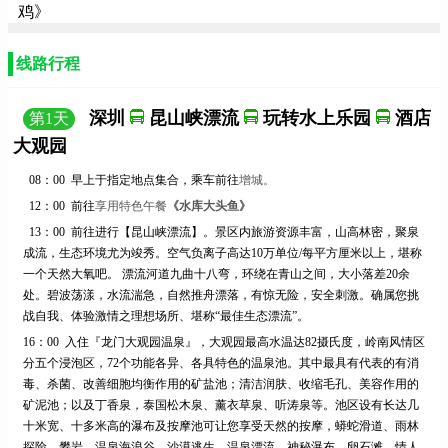
鸡》
【住温泉】龙门尚天然温泉小镇、 逛首届龙门庙会、民俗风情歌
0
舞、香溪古堡 “广东最美乡村”2天游
元
线路行程
【博罗A线】入住 五星嘉宝田温泉<零距离动物饲养、小猪/小鸭赛
0
跑、5A级罗浮山>2天休闲游
元
深圳
昆山峡漂流
玩转水上乐园
酒店
第
1
天
【惠东双月湾】<入住双月湾海角六号酒店.品鹑鸟海鲜宴.沙滩BBQ
大观园
0
烧烤>纯玩2天团
元
08：00
早上于指定地点集合，乘车前往
增城
。
【惠东盐洲岛】<海岛浮潜体验、盐洲岛捕鱼、飞艇上岛、游西湖2
0
天游>
元
12：00
前往
享用特色午餐
《水库大头鱼》
13：00
前往进行【昆山峡漂流】。景区内旅游资源丰富，山高林密，聚泉
【巽寮湾2天-A线】<惠东巽寮湾、磨子石公园、天后宫岭南民俗文
成流，生态环境尤为竣秀。空气负离子高达
10万单位/每平方厘米以上，堪称
0
化街、海之星游艇、浸泡海洋文化温泉品>
元
一个天然大氧吧。 漂流河道九曲十八弯，环绕在青山之间，大小落差20余
【住温泉】<惠州南昆山森林公园、白水寨大瀑布、豪品《岭南农
处。碧波荡漾，水流湍急，自然推舟漂落，有惊无险，安全刺激。确属您挑
0
家十道菜+派潭烧鸡宴》2天游>
元
战自我、体验激情之理想场所、堪称“最佳生态漂流”。
1
6
：
00
入住『龙门大观园温泉』，大观园最高水温达
82摄氏度，岭南风情区
【3.8仅此一团】<那里花开主题公园、DIY窑鸡、嘉宝田养生温泉1
分五个浸泡区，72个功能各异、各具特色的温泉池。其中最具有代表的有消
0
天>
元
毒、杀菌、改善细胞均衡作用的矿盐池；清洁润肤、收缩毛孔、美容作用的
【双月湾漂流2天】<网红情人堤打卡、趣味沙滩赶海、小桂碧海湾
矿泥池；以及丁香泉，泰国松木泉、薰衣草泉、听涛泉等。池区设有长达几
0
休闲漂流 沙滩BBQ烧烤>
元
十米宽、十多米高的瀑布及按摩池可让您享受天然的按摩，蟒蛇滑道、雨林
探险、攀岩、温泉海浪谷、沙漠逃生、温泉漂流、神秘瀑布、卵石滩、情人