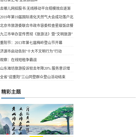
去哪儿网招股书:无线移动平台规模效应逐渐
显露
2019年第19届国际液化天然气大会成功落户北
京
北京市旅游委联合市政市容委检查星级饭店餐
饮场所燃气...
九江市举办宣传贯彻《旅游法》暨“文明旅游”
宣传活动
重阳节：2013年第七届梅岭登山节开幕
济源市启动告别“十大不文明行为”行动
观察：在线短租争霸战
山东潍坊旅游投诉较去年降20% 服务意识增
强
全省“迎重阳”三山同登群众登山活动结束
精彩主题