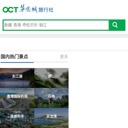
国内热门景点
更多
东江湖
莽山
香港国际机场
石林
南普陀寺
亚龙湾