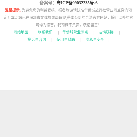
备案号：
粤ICP备09032235号-6
温馨提示:
为避免您的利益受损，报名旅游请认准华侨城旅行社营业网点咨询预
定！本网站已在深圳市文体旅游局备案,是本公司的合法官方网站，除此以外的官
网均为假冒，我司概不负责，敬请留意！
网站地图
|
联系我们
|
华侨城营业网点
|
友情链接
|
投诉与咨询
|
使用与帮助
|
隐私与安全
|