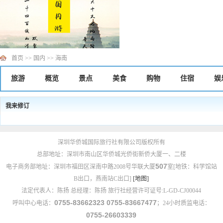
首页
>>
国内
>>
海南
旅游
概览
景点
美食
购物
住宿
娱
我来修订
深圳华侨城国际旅行社有限公司版权所有
总部地址：深圳市南山区华侨城光侨街新侨大厦一、二楼
507
电子商务部地址：深圳市福田区深南中路2008号华联大厦
室[地铁：科学馆站
B出口，燕南站C出口]
[地图]
法定代表人：陈扬 总经理：陈扬 旅行社经营许可证号:L-GD-CJ00044
0755-83662323 0755-83667477
呼叫中心电话：
；24小时质监电话：
0755-26603339