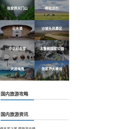
张家界天门山
呼伦贝尔
云水谣
沙坡头风景区
中正纪念堂
太鲁阁国家公园
天涯海角
张家界大峡谷
国内旅游攻略
国内旅游资讯
借名家之笔 塑旅游品牌