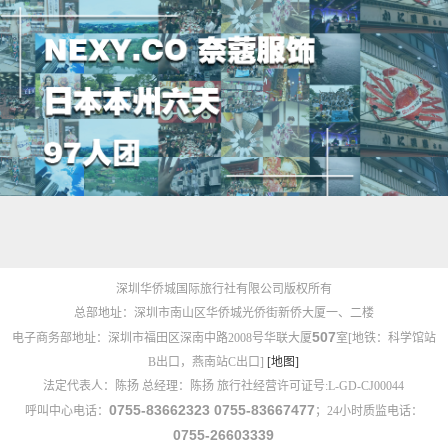
深圳华侨城国际旅行社有限公司版权所有
总部地址：深圳市南山区华侨城光侨街新侨大厦一、二楼
507
电子商务部地址：深圳市福田区深南中路2008号华联大厦
室[地铁：科学馆站
B出口，燕南站C出口]
[地图]
法定代表人：陈扬 总经理：陈扬 旅行社经营许可证号:L-GD-CJ00044
0755-83662323 0755-83667477
呼叫中心电话：
；24小时质监电话：
0755-26603339