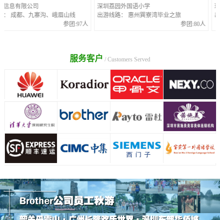
息有限公司
深圳荔园外国语小学
玖富超
成都、九寨沟、峨眉山线
出游线路： 惠州巽寮湾毕业之旅
出游线
参团:97人
参团:80人
服务客户
/ Customers Served