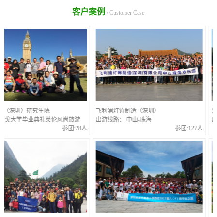
客户案例
/ Customer Case
深圳）研究生院
飞利浦灯饰制造（深圳）
兄弟高
大学毕业典礼英伦风尚旅游
出游线路： 中山-珠海
出游线
参团:28人
参团:127人