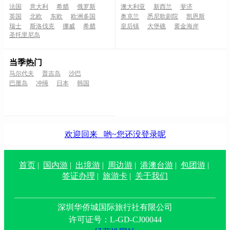
法国
意大利
希腊
俄罗斯
澳大利亚
新西兰
斐济
英国
北欧
东欧
欧洲多国
奥克兰
悉尼歌剧院
凯恩斯
瑞士
斯洛伐克
挪威
希腊
皇后镇
大堡礁
黄金海岸
圣托里尼岛
当季热门
马尔代夫
普吉岛
沙巴
巴厘岛
冲绳
日本
韩国
欢迎回来
哟~您还没登录呢
首页
|
国内游
|
出境游
|
周边游
|
港澳台游
|
包团游
|
签证办理
|
旅游卡
|
关于我们
深圳华侨城国际旅行社有限公司
许可证号：L-GD-CJ00044