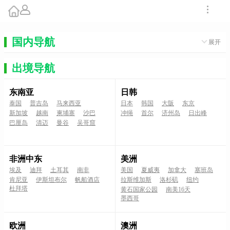
国内导航
展开
出境导航
东南亚
日韩
泰国
普吉岛
马来西亚
日本
韩国
大阪
东京
新加坡
越南
柬埔寨
沙巴
冲绳
首尔
济州岛
日出峰
巴厘岛
清迈
曼谷
吴哥窟
非洲中东
美洲
埃及
迪拜
土耳其
南非
美国
夏威夷
加拿大
塞班岛
肯尼亚
伊斯坦布尔
帆船酒店
拉斯维加斯
洛杉矶
纽约
杜拜塔
黄石国家公园
南美16天
墨西哥
欧洲
澳洲